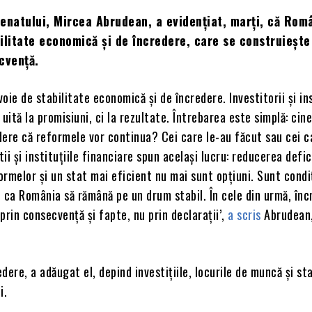
enatului, Mircea Abrudean, a evidențiat, marți, că Rom
ilitate economică și de încredere, care se construiește
cvență.
oie de stabilitate economică și de încredere. Investitorii și ins
 uită la promisiuni, ci la rezultate. Întrebarea este simplă: cin
ere că reformele vor continua? Cei care le-au făcut sau cei c
ii și instituțiile financiare spun același lucru: reducerea defic
rmelor și un stat mai eficient nu mai sunt opțiuni. Sunt condiț
 ca România să rămână pe un drum stabil. În cele din urmă, în
prin consecvență și fapte, nu prin declarații’,
a scris
Abrudean,
dere, a adăugat el, depind investițiile, locurile de muncă și st
i.