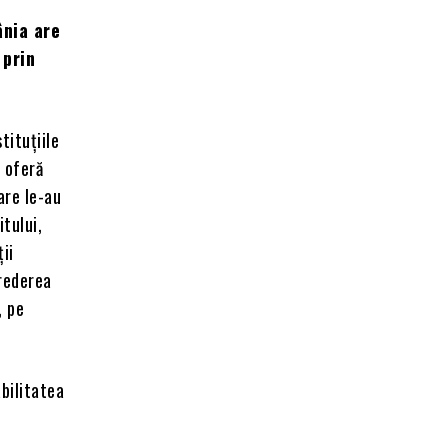
ânia are
 prin
tituțiile
e oferă
are le-au
itului,
ii
crederea
 pe
abilitatea