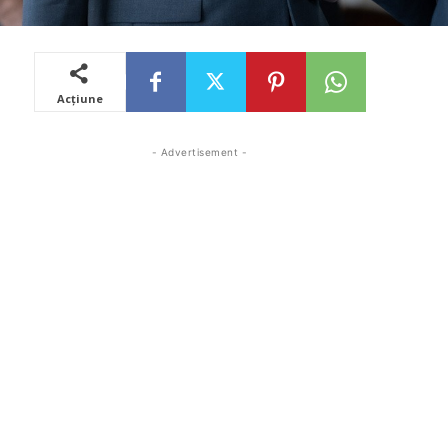
Acțiune
- Advertisement -