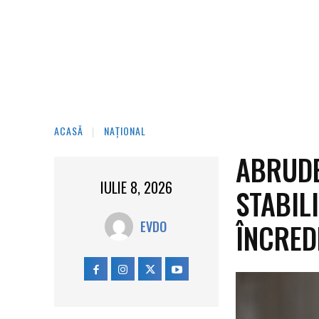
ACASĂ
NAȚIONAL
ABRUDE
IULIE 8, 2026
STABIL
ÎNCRED
EVDO