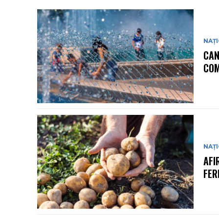
NAȚ
CAN
COM
NAȚ
AFI
FER