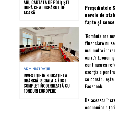
ANI, CĂUTATĂ DE POLIȚIȘTI
DUPĂ CE A DISPĂRUT DE
Președintele S
ACASĂ
nevoie de stab
fapte și conse
‘România are nev
financiare nu se
mai multă încred
oprit? Economișt
continuarea refo
ADMINISTRAȚIE
esențiale pentru
INVESTIȚIE ÎN EDUCAȚIE LA
se construiește 
OBÂRȘIA. ȘCOALA A FOST
COMPLET MODERNIZATĂ CU
Facebook.
FONDURI EUROPENE
De această încre
economică a țări