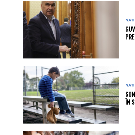
NAȚ
GUV
PRE
NAȚ
SON
ÎN 