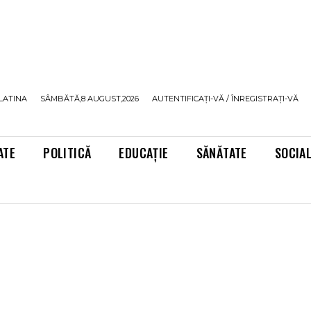
LATINA
SÂMBĂTĂ,8 AUGUST,2026
AUTENTIFICAȚI-VĂ / ÎNREGISTRAȚI-VĂ
ATE
POLITICĂ
EDUCAȚIE
SĂNĂTATE
SOCIA