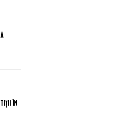
BĂ
IȚII ÎN