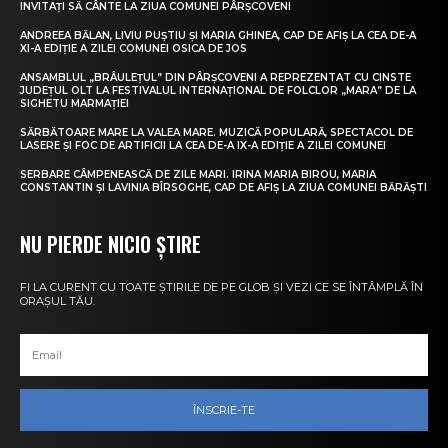
INVITAȚI SĂ CÂNTE LA ZIUA COMUNEI PÂRȘCOVENI
ANDREEA BĂLAN, LIVIU PUȘTIU ȘI MARIA GHINEA, CAP DE AFIȘ LA CEA DE-A
XI-A EDIȚIE A ZILEI COMUNEI OSICA DE JOS
ANSAMBLUL „BRÂULEȚUL” DIN PÂRȘCOVENI A REPREZENTAT CU CINSTE
JUDEȚUL OLT LA FESTIVALUL INTERNAȚIONAL DE FOLCLOR „MARA” DE LA
SIGHETU MARMAȚIEI
SĂRBĂTOARE MARE LA VALEA MARE. MUZICĂ POPULARĂ, SPECTACOL DE
LASERE ȘI FOC DE ARTIFICII LA CEA DE-A IX-A EDIȚIE A ZILEI COMUNEI
SERBARE CÂMPENEASCĂ DE ZILE MARI. IRINA MARIA BIROU, MARIA
CONSTANTIN ȘI LAVINIA BÎRSOGHE, CAP DE AFIȘ LA ZIUA COMUNEI BĂRĂȘTI
NU PIERDE NICIO ȘTIRE
FI LA CURENT CU TOATE ȘTIRILE DE PE GLOB ȘI VEZI CE SE ÎNTÂMPLĂ ÎN
ORAȘUL TĂU.
ÎNSCRIE-TE