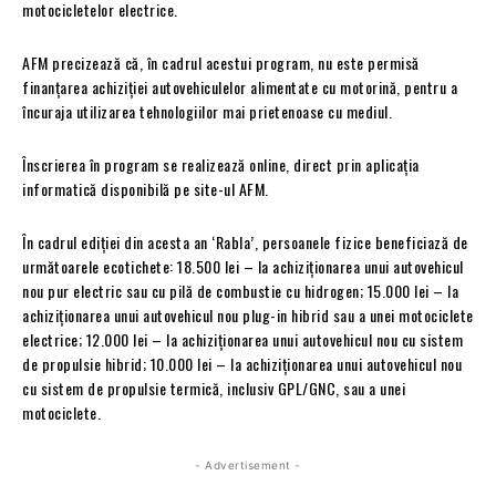
motocicletelor electrice.
AFM precizează că, în cadrul acestui program, nu este permisă
finanțarea achiziției autovehiculelor alimentate cu motorină, pentru a
încuraja utilizarea tehnologiilor mai prietenoase cu mediul.
Înscrierea în program se realizează online, direct prin aplicația
informatică disponibilă pe site-ul AFM.
În cadrul ediției din acesta an ‘Rabla’, persoanele fizice beneficiază de
următoarele ecotichete: 18.500 lei – la achiziționarea unui autovehicul
nou pur electric sau cu pilă de combustie cu hidrogen; 15.000 lei – la
achiziționarea unui autovehicul nou plug-in hibrid sau a unei motociclete
electrice; 12.000 lei – la achiziționarea unui autovehicul nou cu sistem
de propulsie hibrid; 10.000 lei – la achiziționarea unui autovehicul nou
cu sistem de propulsie termică, inclusiv GPL/GNC, sau a unei
motociclete.
- Advertisement -