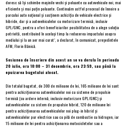
doresc să își schimbe mașinile vechi și poluante cu autovehicule noi, mai
eficiente și mai puțin poluante. Continuăm astfel procesul de înnoire a
parcului auto național și susținem achiziția de vehicule electrice și
hibride, dar și a autovehiculelor cu motorizare termică, inclusiv
GPL/GNC, pentru a oferi beneficiarilor posibilitatea de a alege soluția
potrivită, contribuind în același timp la reducerea impactului asupra
mediului și la un aer mai curat’, a declarat, în comunicat, președintele
AFM, Florin Bănică.
Sesiunea de înscriere din acest an se va derula în perioada
20 iulie, ora 10:00 – 31 decembrie, ora 23:59, sau până la
epuizarea bugetului alocat.
Din totalul bugetat, de 300 de milioane de lei, 165 milioane de lei sunt
pentru achiziționarea autovehiculelor noi cu sisteme de propulsie
termică (cu ardere internă, inclusiv motorizare GPL/GNC) și
autovehiculelor cu sistem de propulsie hibrid, 120 de milioane lei
pentru achiziționarea autovehiculelor noi plug-in hibrid și
autovehiculelor pur electrice sau cu pilă de combustie cu hidrogen, iar
15 milioane de lei pentru achiziționarea motocicletelor sau a