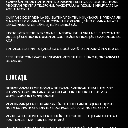
SCHIMBĂRI IMPORTANTE PENTRU PACIENȚII SPITALULUI SLATINA. NOUL
PROGRAM PENTRU TELEFONUL PACIENTULUI ȘI REGULI SIMPLIFICATE LA
AMBULATORIU
CAMPANIE DE SPRIJIN LA SJU SLATINA PENTRU NOU-NĂSCUȚII PREMATURI
ȘI MAMELE LOR. MANAGERUL COSMIN FLOREANU: „CÂND O MAMĂ AFLATĂ
LÂNGĂ INCUBATOR ZÂMBEȘTE, ÎNSEAMNĂ CĂ...
INSTRUIRE PENTRU PERSONALUL MEDICAL DE LA SPITALUL JUDEȚEAN DE
URGENȚĂ SLATINA ÎN DOMENIUL CODIFICĂRII ȘI FINANȚĂRII CAZURILOR DE
ACUȚI
SPITALUL SLATINA – O ȘANSĂ LA O NOUĂ VIAȚĂ, O SPERANȚĂ PENTRU OLT
SESIUNE DE CONTRACTARE SERVICII MEDICALE ÎN LUNA MAI, ORGANIZATĂ
DE CAS OLT
EDUCAȚIE
PERFORMANȚĂ EXCEPȚIONALĂ PE TĂRÂM AMERICAN. ELEVUL EDUARD
FLORIN ȘTEFAN DIN CARACAL A CUCERIT CINCI MEDALII DE AUR LA
OLIMPIADELE INTERNAȚIONALE
PERFORMANȚĂ LA TITULARIZARE ÎN OLT: DOI CANDIDAȚI AU OBȚINUT
NOTA 10. PESTE 46% DINTRE PROFESORI AU LUAT NOTE PESTE 7
REZULTATELE ADMITERII LA LICEU ÎN JUDEȚUL OLT. TOȚI CANDIDAȚII AU
FOST REPARTIZAȚI DIN PRIMA ETAPĂ