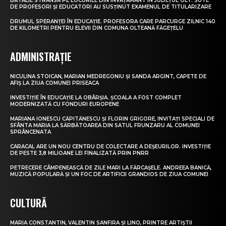
BĂTĂLIE STRÂNSĂ PE LOCURILE DIN ÎNVĂȚĂMÂNT ÎN JUDEȚUL OLT. SUTE
DE PROFESORI ȘI EDUCATORI AU SUSȚINUT EXAMENUL DE TITULARIZARE
DRUMUL SPERANȚEI ÎN EDUCAȚIE. PROFESORA CARE PARCURGE ZILNIC 140
DE KILOMETRI PENTRU ELEVII DIN COMUNA OLTEANĂ FĂGEȚELU
ADMINISTRAȚIE
NICULINA STOICAN, MARIAN MEDREGONIU ȘI SANDA ARGINT, CAPETE DE
AFIȘ LA ZIUA COMUNEI PRISEACA
INVESTIȚIE ÎN EDUCAȚIE LA OBÂRȘIA. ȘCOALA A FOST COMPLET
MODERNIZATĂ CU FONDURI EUROPENE
MARIANA IONESCU CĂPITĂNESCU ȘI FLORIN GRIGORE, INVITAȚI SPECIALI DE
SFÂNTA MARIA LA SĂRBĂTOAREA DIN SATUL FRUNZARU AL COMUNEI
SPRÂNCENATA
CARACAL ARE UN NOU CENTRU DE COLECTARE A DEȘEURILOR. INVESTIȚIE
DE PESTE 3,8 MILIOANE LEI FINALIZATĂ PRIN PNRR
PETRECERE CÂMPENEASCĂ DE ZILE MARI LA FĂRCAȘELE. ANDREEA BĂNICĂ,
MUZICĂ POPULARĂ ȘI UN FOC DE ARTIFICII GRANDIOS DE ZIUA COMUNEI
CULTURĂ
MARIA CONSTANTIN, VALENTIN SANFIRA ȘI LINO, PRINTRE ARTIȘTII