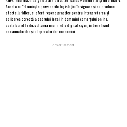
ANPC subliniază că ghidul are caracter exclusiv orientativ și informativ.
Acesta nu înlocuiește prevederile legislației în vigoare și nu produce
efecte juridice, ci oferă repere practice pentru interpretarea și
aplicarea corectă a cadrului legal în domeniul comerțului online,
contribuind la dezvoltarea unui mediu digital sigur, în beneficiul
consumatorilor și al operatorilor economici.
- Advertisement -