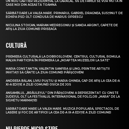
UN NOU CARTIER REZIDENȚIAL LA CARACAL. 66 DE FAMILII SE VOR MUTA ÎN
CASE NOI DIN ACEASTĂ TOAMNĂ
SĂRBĂTOARE LA VALEA MARE. PRIMARUL GABRIEL DRAGNEA, SUSȚINUT DE
ECHIPA PSD OLT CONDUSĂ DE MARIUS OPRESCU
NICULINA STOICAN, MARIAN MEDREGONIU ȘI SANDA ARGINT, CAPETE DE
AFIȘ LA ZIUA COMUNEI PRISEACA
CULTURĂ
PREMIERĂ CULTURALĂ LA DOBROSLOVENI. CENTRUL CULTURAL ROMULA
MALVA PARTICIPĂ ÎN PREMIERĂ LA „NOAPTEA MUZEELOR LA SATE”
MARIA CONSTANTIN, VALENTIN SANFIRA ȘI LINO, PRINTRE ARTIȘTII
INVITAȚI SĂ CÂNTE LA ZIUA COMUNEI PÂRȘCOVENI
ANDREEA BĂLAN, LIVIU PUȘTIU ȘI MARIA GHINEA, CAP DE AFIȘ LA CEA DE-A
XI-A EDIȚIE A ZILEI COMUNEI OSICA DE JOS
ANSAMBLUL „BRÂULEȚUL” DIN PÂRȘCOVENI A REPREZENTAT CU CINSTE
JUDEȚUL OLT LA FESTIVALUL INTERNAȚIONAL DE FOLCLOR „MARA” DE LA
SIGHETU MARMAȚIEI
SĂRBĂTOARE MARE LA VALEA MARE. MUZICĂ POPULARĂ, SPECTACOL DE
LASERE ȘI FOC DE ARTIFICII LA CEA DE-A IX-A EDIȚIE A ZILEI COMUNEI
NU PIERDE NICIO ȘTIRE