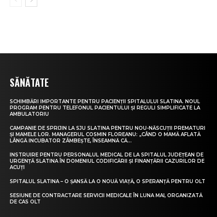
SĂNĂTATE
SCHIMBĂRI IMPORTANTE PENTRU PACIENȚII SPITALULUI SLATINA. NOUL
PROGRAM PENTRU TELEFONUL PACIENTULUI ȘI REGULI SIMPLIFICATE LA
AMBULATORIU
CAMPANIE DE SPRIJIN LA SJU SLATINA PENTRU NOU-NĂSCUȚII PREMATURI
ȘI MAMELE LOR. MANAGERUL COSMIN FLOREANU: „CÂND O MAMĂ AFLATĂ
LÂNGĂ INCUBATOR ZÂMBEȘTE, ÎNSEAMNĂ CĂ...
INSTRUIRE PENTRU PERSONALUL MEDICAL DE LA SPITALUL JUDEȚEAN DE
URGENȚĂ SLATINA ÎN DOMENIUL CODIFICĂRII ȘI FINANȚĂRII CAZURILOR DE
ACUȚI
SPITALUL SLATINA – O ȘANSĂ LA O NOUĂ VIAȚĂ, O SPERANȚĂ PENTRU OLT
SESIUNE DE CONTRACTARE SERVICII MEDICALE ÎN LUNA MAI, ORGANIZATĂ
DE CAS OLT