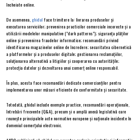
încheiate online.
De asemenea,
ghidul
face trimitere la: livrarea produselor și
executarea serviciilor; prevenirea practicilor comerciale incorecte și a
utilizării modelelor manipulative (”dark patterns”); siguranța plăților
online și prevenirea fraudelor informatice; recomandări privind
identificarea magazinelor online de încredere; securitatea cibernetică
a platformelor și a produselor digitale; gestionarea reclamațiilor,
soluționarea alternativă a litigiilor și cooperarea cu autoritățile;
protecția datelor și dezvoltarea unui comerț online responsabil.
În plus, acesta face recomandări dedicate comercianților pentru
implementarea unor măsuri eficiente de conformitate și securitate.
Totodată, ghidul include exemple practice, recomandări operaționale,
întrebări frecvente (Q&A), precum și o amplă anexă legislativă care
reunește principalele acte normative europene și naționale incidente în
domeniul comerțului electronic.