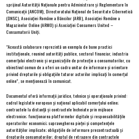
sprijinul Autorității Naționale pentru Administrare și Reglementare în
Comunicații (ANCOM), Directoratului Național de Securitate Cibernetică
(DNSC), Asociației Române a Băncilor (ARB), Asociației Române a
Magazinelor Online (ARMO) și Asociației Consumers United –
Consumatorii Uniți.
”Această colaborare reprezintă un exemplu de bune practici
instituționale, reunind autorități publice, sectorul financiar, industria
comerțului electronic și organizațiile de protecție a consumatorilor, cu
obiectivul comun de a oferi un cadru unitar de informare și orientare
privind drepturile și obligațiile tuturor actorilor implicați în comerțul
online”, se menționează în comunicat.
Documentul oferă informații juridice, tehnice și operaționale privind:
cadrul legislativ european și național aplicabil comerțului online;
contractele la distanță și contractele încheiate prin mijloace
electronice; funcționarea platformelor digitale și responsabilitățile
operatorilor economici; supravegherea pieței și competențele
autorităților implicate; obligațiile de informare precontractuală și
drepturile consumatorilor; dreptul de retragere din contractele