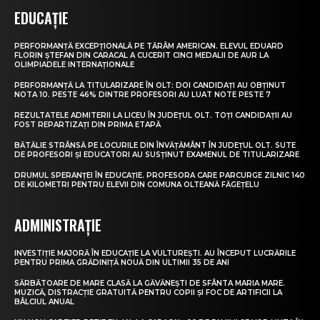
EDUCAȚIE
PERFORMANȚĂ EXCEPȚIONALĂ PE TĂRÂM AMERICAN. ELEVUL EDUARD
FLORIN ȘTEFAN DIN CARACAL A CUCERIT CINCI MEDALII DE AUR LA
OLIMPIADELE INTERNAȚIONALE
PERFORMANȚĂ LA TITULARIZARE ÎN OLT: DOI CANDIDAȚI AU OBȚINUT
NOTA 10. PESTE 46% DINTRE PROFESORI AU LUAT NOTE PESTE 7
REZULTATELE ADMITERII LA LICEU ÎN JUDEȚUL OLT. TOȚI CANDIDAȚII AU
FOST REPARTIZAȚI DIN PRIMA ETAPĂ
BĂTĂLIE STRÂNSĂ PE LOCURILE DIN ÎNVĂȚĂMÂNT ÎN JUDEȚUL OLT. SUTE
DE PROFESORI ȘI EDUCATORI AU SUSȚINUT EXAMENUL DE TITULARIZARE
DRUMUL SPERANȚEI ÎN EDUCAȚIE. PROFESORA CARE PARCURGE ZILNIC 140
DE KILOMETRI PENTRU ELEVII DIN COMUNA OLTEANĂ FĂGEȚELU
ADMINISTRAȚIE
INVESTIȚIE MAJORĂ ÎN EDUCAȚIE LA VULTUREȘTI. AU ÎNCEPUT LUCRĂRILE
PENTRU PRIMA GRĂDINIȚĂ NOUĂ DIN ULTIMII 35 DE ANI
SĂRBĂTOARE DE MARE CLASĂ LA GĂVĂNEȘTI DE SFÂNTA MARIA MARE.
MUZICĂ, DISTRACȚIE GRATUITĂ PENTRU COPII ȘI FOC DE ARTIFICII LA
BÂLCIUL ANUAL