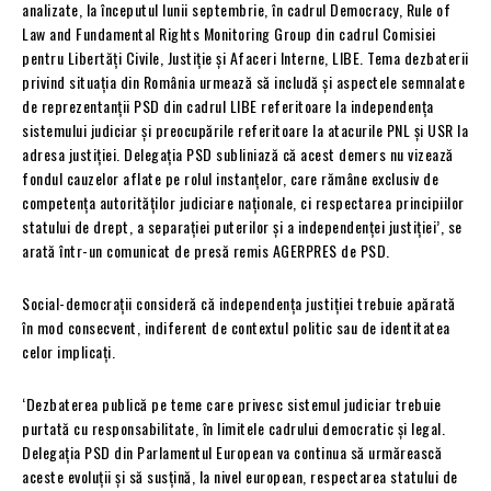
analizate, la începutul lunii septembrie, în cadrul Democracy, Rule of
Law and Fundamental Rights Monitoring Group din cadrul Comisiei
pentru Libertăți Civile, Justiție și Afaceri Interne, LIBE. Tema dezbaterii
privind situația din România urmează să includă și aspectele semnalate
de reprezentanții PSD din cadrul LIBE referitoare la independența
sistemului judiciar și preocupările referitoare la atacurile PNL și USR la
adresa justiției. Delegația PSD subliniază că acest demers nu vizează
fondul cauzelor aflate pe rolul instanțelor, care rămâne exclusiv de
competența autorităților judiciare naționale, ci respectarea principiilor
statului de drept, a separației puterilor și a independenței justiției’, se
arată într-un comunicat de presă remis AGERPRES de PSD.
Social-democrații consideră că independența justiției trebuie apărată
în mod consecvent, indiferent de contextul politic sau de identitatea
celor implicați.
‘Dezbaterea publică pe teme care privesc sistemul judiciar trebuie
purtată cu responsabilitate, în limitele cadrului democratic și legal.
Delegația PSD din Parlamentul European va continua să urmărească
aceste evoluții și să susțină, la nivel european, respectarea statului de