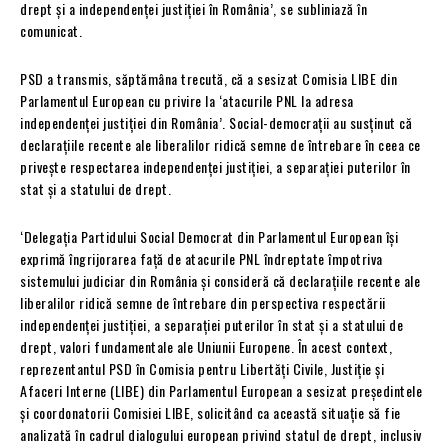
drept și a independenței justiției în România’, se subliniază în
comunicat.
PSD a transmis, săptămâna trecută, că a sesizat Comisia LIBE din
Parlamentul European cu privire la ‘atacurile PNL la adresa
independenței justiției din România’. Social-democrații au susținut că
declarațiile recente ale liberalilor ridică semne de întrebare în ceea ce
privește respectarea independenței justiției, a separației puterilor în
stat și a statului de drept.
‘Delegația Partidului Social Democrat din Parlamentul European își
exprimă îngrijorarea față de atacurile PNL îndreptate împotriva
sistemului judiciar din România și consideră că declarațiile recente ale
liberalilor ridică semne de întrebare din perspectiva respectării
independenței justiției, a separației puterilor în stat și a statului de
drept, valori fundamentale ale Uniunii Europene. În acest context,
reprezentantul PSD în Comisia pentru Libertăți Civile, Justiție și
Afaceri Interne (LIBE) din Parlamentul European a sesizat președintele
și coordonatorii Comisiei LIBE, solicitând ca această situație să fie
analizată în cadrul dialogului european privind statul de drept, inclusiv