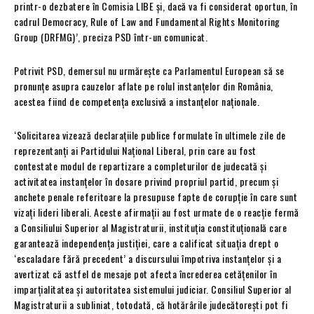
printr-o dezbatere în Comisia LIBE și, dacă va fi considerat oportun, în
cadrul Democracy, Rule of Law and Fundamental Rights Monitoring
Group (DRFMG)’, preciza PSD într-un comunicat.
Potrivit PSD, demersul nu urmărește ca Parlamentul European să se
pronunțe asupra cauzelor aflate pe rolul instanțelor din România,
acestea fiind de competența exclusivă a instanțelor naționale.
‘Solicitarea vizează declarațiile publice formulate în ultimele zile de
reprezentanți ai Partidului Național Liberal, prin care au fost
contestate modul de repartizare a completurilor de judecată și
activitatea instanțelor în dosare privind propriul partid, precum și
anchete penale referitoare la presupuse fapte de corupție în care sunt
vizați lideri liberali. Aceste afirmații au fost urmate de o reacție fermă
a Consiliului Superior al Magistraturii, instituția constituțională care
garantează independența justiției, care a calificat situația drept o
‘escaladare fără precedent’ a discursului împotriva instanțelor și a
avertizat că astfel de mesaje pot afecta încrederea cetățenilor în
imparțialitatea și autoritatea sistemului judiciar. Consiliul Superior al
Magistraturii a subliniat, totodată, că hotărârile judecătorești pot fi