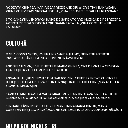
ROBERTA CRINTEA, MARIA BEATRICE BĂNDOIU ȘI CRISTIAN BĂNĂȚEANU,
PRINTRE INVITAȚII SPECIALI DE LA „ZIUA LEGUMICULTORULUI PLEȘOIAN”
STOICĂNEȘTIUL ÎMBRACĂ HAINE DE SĂRBĂTOARE. MUZICĂ DE PETRECERE,
ARTIȘTI DE TOP ȘI DISTRACȚIE GARANTATĂ LA „ZIUA COMUNEI – FIII
SATULUI”
CULTURĂ
MARIA CONSTANTIN, VALENTIN SANFIRA ȘI LINO, PRINTRE ARTIȘTII
INVITAȚI SĂ CÂNTE LA ZIUA COMUNEI PÂRȘCOVENI
ANDREEA BĂLAN, LIVIU PUȘTIU ȘI MARIA GHINEA, CAP DE AFIȘ LA CEA DE-A
XI-A EDIȚIE A ZILEI COMUNEI OSICA DE JOS
ANSAMBLUL „BRÂULEȚUL” DIN PÂRȘCOVENI A REPREZENTAT CU CINSTE
JUDEȚUL OLT LA FESTIVALUL INTERNAȚIONAL DE FOLCLOR „MARA” DE LA
SIGHETU MARMAȚIEI
SĂRBĂTOARE MARE LA VALEA MARE. MUZICĂ POPULARĂ, SPECTACOL DE
LASERE ȘI FOC DE ARTIFICII LA CEA DE-A IX-A EDIȚIE A ZILEI COMUNEI
SERBARE CÂMPENEASCĂ DE ZILE MARI. IRINA MARIA BIROU, MARIA
CONSTANTIN ȘI LAVINIA BÎRSOGHE, CAP DE AFIȘ LA ZIUA COMUNEI BĂRĂȘTI
NU PIERDE NICIO ȘTIRE