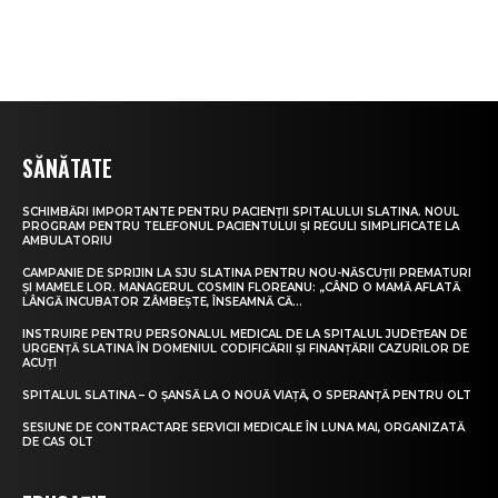
SĂNĂTATE
SCHIMBĂRI IMPORTANTE PENTRU PACIENȚII SPITALULUI SLATINA. NOUL
PROGRAM PENTRU TELEFONUL PACIENTULUI ȘI REGULI SIMPLIFICATE LA
AMBULATORIU
CAMPANIE DE SPRIJIN LA SJU SLATINA PENTRU NOU-NĂSCUȚII PREMATURI
ȘI MAMELE LOR. MANAGERUL COSMIN FLOREANU: „CÂND O MAMĂ AFLATĂ
LÂNGĂ INCUBATOR ZÂMBEȘTE, ÎNSEAMNĂ CĂ...
INSTRUIRE PENTRU PERSONALUL MEDICAL DE LA SPITALUL JUDEȚEAN DE
URGENȚĂ SLATINA ÎN DOMENIUL CODIFICĂRII ȘI FINANȚĂRII CAZURILOR DE
ACUȚI
SPITALUL SLATINA – O ȘANSĂ LA O NOUĂ VIAȚĂ, O SPERANȚĂ PENTRU OLT
SESIUNE DE CONTRACTARE SERVICII MEDICALE ÎN LUNA MAI, ORGANIZATĂ
DE CAS OLT