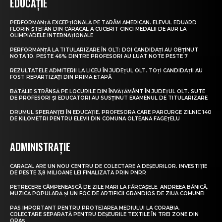
EDUCAȚIE
PERFORMANȚĂ EXCEPȚIONALĂ PE TĂRÂM AMERICAN. ELEVUL EDUARD
FLORIN ȘTEFAN DIN CARACAL A CUCERIT CINCI MEDALII DE AUR LA
OLIMPIADELE INTERNAȚIONALE
PERFORMANȚĂ LA TITULARIZARE ÎN OLT: DOI CANDIDAȚI AU OBȚINUT
NOTA 10. PESTE 46% DINTRE PROFESORI AU LUAT NOTE PESTE 7
REZULTATELE ADMITERII LA LICEU ÎN JUDEȚUL OLT. TOȚI CANDIDAȚII AU
FOST REPARTIZAȚI DIN PRIMA ETAPĂ
BĂTĂLIE STRÂNSĂ PE LOCURILE DIN ÎNVĂȚĂMÂNT ÎN JUDEȚUL OLT. SUTE
DE PROFESORI ȘI EDUCATORI AU SUSȚINUT EXAMENUL DE TITULARIZARE
DRUMUL SPERANȚEI ÎN EDUCAȚIE. PROFESORA CARE PARCURGE ZILNIC 140
DE KILOMETRI PENTRU ELEVII DIN COMUNA OLTEANĂ FĂGEȚELU
ADMINISTRAȚIE
CARACAL ARE UN NOU CENTRU DE COLECTARE A DEȘEURILOR. INVESTIȚIE
DE PESTE 3,8 MILIOANE LEI FINALIZATĂ PRIN PNRR
PETRECERE CÂMPENEASCĂ DE ZILE MARI LA FĂRCAȘELE. ANDREEA BĂNICĂ,
MUZICĂ POPULARĂ ȘI UN FOC DE ARTIFICII GRANDIOS DE ZIUA COMUNEI
PAS IMPORTANT PENTRU PROTEJAREA MEDIULUI LA CORABIA.
COLECTARE SEPARATĂ PENTRU DEȘEURILE TEXTILE ÎN TREI ZONE DIN
ORAȘ