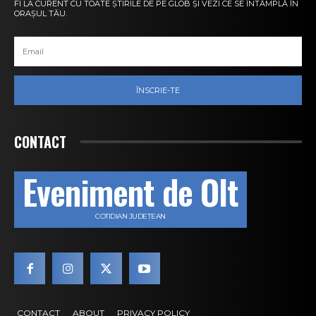
FI LA CURENT CU TOATE ȘTIRILE DE PE GLOB ȘI VEZI CE SE ÎNTÂMPLĂ ÎN
ORAȘUL TĂU.
ÎNSCRIE-TE
CONTACT
Eveniment de Olt
COTIDIAN JUDEȚEAN
CONTACT
ABOUT
PRIVACY POLICY