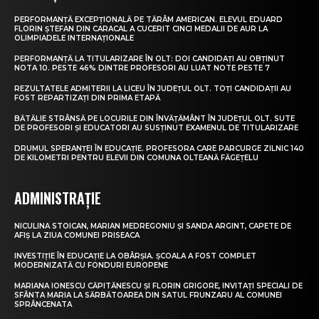
PERFORMANȚĂ EXCEPȚIONALĂ PE TĂRÂM AMERICAN. ELEVUL EDUARD
FLORIN ȘTEFAN DIN CARACAL A CUCERIT CINCI MEDALII DE AUR LA
OLIMPIADELE INTERNAȚIONALE
PERFORMANȚĂ LA TITULARIZARE ÎN OLT: DOI CANDIDAȚI AU OBȚINUT
NOTA 10. PESTE 46% DINTRE PROFESORI AU LUAT NOTE PESTE 7
REZULTATELE ADMITERII LA LICEU ÎN JUDEȚUL OLT. TOȚI CANDIDAȚII AU
FOST REPARTIZAȚI DIN PRIMA ETAPĂ
BĂTĂLIE STRÂNSĂ PE LOCURILE DIN ÎNVĂȚĂMÂNT ÎN JUDEȚUL OLT. SUTE
DE PROFESORI ȘI EDUCATORI AU SUSȚINUT EXAMENUL DE TITULARIZARE
DRUMUL SPERANȚEI ÎN EDUCAȚIE. PROFESORA CARE PARCURGE ZILNIC 140
DE KILOMETRI PENTRU ELEVII DIN COMUNA OLTEANĂ FĂGEȚELU
ADMINISTRAȚIE
NICULINA STOICAN, MARIAN MEDREGONIU ȘI SANDA ARGINT, CAPETE DE
AFIȘ LA ZIUA COMUNEI PRISEACA
INVESTIȚIE ÎN EDUCAȚIE LA OBÂRȘIA. ȘCOALA A FOST COMPLET
MODERNIZATĂ CU FONDURI EUROPENE
MARIANA IONESCU CĂPITĂNESCU ȘI FLORIN GRIGORE, INVITAȚI SPECIALI DE
SFÂNTA MARIA LA SĂRBĂTOAREA DIN SATUL FRUNZARU AL COMUNEI
SPRÂNCENATA