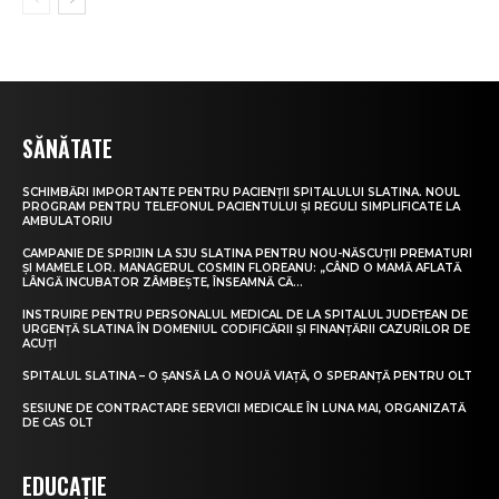
SĂNĂTATE
SCHIMBĂRI IMPORTANTE PENTRU PACIENȚII SPITALULUI SLATINA. NOUL
PROGRAM PENTRU TELEFONUL PACIENTULUI ȘI REGULI SIMPLIFICATE LA
AMBULATORIU
CAMPANIE DE SPRIJIN LA SJU SLATINA PENTRU NOU-NĂSCUȚII PREMATURI
ȘI MAMELE LOR. MANAGERUL COSMIN FLOREANU: „CÂND O MAMĂ AFLATĂ
LÂNGĂ INCUBATOR ZÂMBEȘTE, ÎNSEAMNĂ CĂ...
INSTRUIRE PENTRU PERSONALUL MEDICAL DE LA SPITALUL JUDEȚEAN DE
URGENȚĂ SLATINA ÎN DOMENIUL CODIFICĂRII ȘI FINANȚĂRII CAZURILOR DE
ACUȚI
SPITALUL SLATINA – O ȘANSĂ LA O NOUĂ VIAȚĂ, O SPERANȚĂ PENTRU OLT
SESIUNE DE CONTRACTARE SERVICII MEDICALE ÎN LUNA MAI, ORGANIZATĂ
DE CAS OLT
EDUCAȚIE