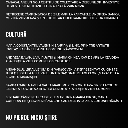
CARACAL ARE UN NOU CENTRU DE COLECTARE A DEȘEURILOR. INVESTIȚIE
DE PESTE 3,8 MILIOANE LEI FINALIZATĂ PRIN PNRR
PETRECERE CÂMPENEASCĂ DE ZILE MARI LA FĂRCAȘELE. ANDREEA BĂNICĂ,
MUZICĂ POPULARĂ ȘI UN FOC DE ARTIFICII GRANDIOS DE ZIUA COMUNEI
CULTURĂ
MARIA CONSTANTIN, VALENTIN SANFIRA ȘI LINO, PRINTRE ARTIȘTII
INVITAȚI SĂ CÂNTE LA ZIUA COMUNEI PÂRȘCOVENI
ANDREEA BĂLAN, LIVIU PUȘTIU ȘI MARIA GHINEA, CAP DE AFIȘ LA CEA DE-A
XI-A EDIȚIE A ZILEI COMUNEI OSICA DE JOS
ANSAMBLUL „BRÂULEȚUL” DIN PÂRȘCOVENI A REPREZENTAT CU CINSTE
JUDEȚUL OLT LA FESTIVALUL INTERNAȚIONAL DE FOLCLOR „MARA” DE LA
SIGHETU MARMAȚIEI
SĂRBĂTOARE MARE LA VALEA MARE. MUZICĂ POPULARĂ, SPECTACOL DE
LASERE ȘI FOC DE ARTIFICII LA CEA DE-A IX-A EDIȚIE A ZILEI COMUNEI
SERBARE CÂMPENEASCĂ DE ZILE MARI. IRINA MARIA BIROU, MARIA
CONSTANTIN ȘI LAVINIA BÎRSOGHE, CAP DE AFIȘ LA ZIUA COMUNEI BĂRĂȘTI
NU PIERDE NICIO ȘTIRE