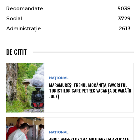
Recomandate
5038
Social
3729
Administrație
2613
DE CITIT
NAȚIONAL
MARAMUREȘ: TRENUL MOCĂNIȚA, FAVORITUL
TURIȘTILOR CARE PETREC VACANȚA DE VARĂ ÎN
JUDEȚ
NAȚIONAL
ANPC: AMENZI DE 1,44 MILIOANE LEI APLICATE