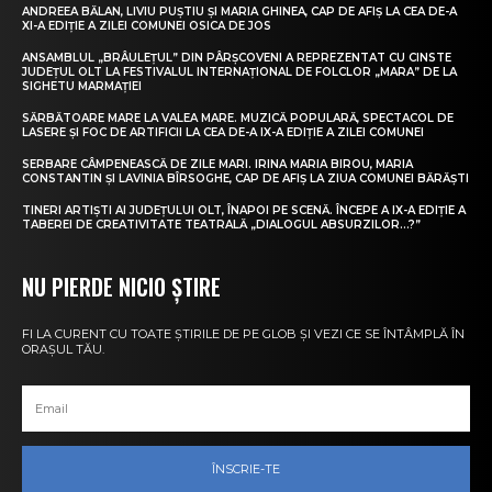
ANDREEA BĂLAN, LIVIU PUȘTIU ȘI MARIA GHINEA, CAP DE AFIȘ LA CEA DE-A
XI-A EDIȚIE A ZILEI COMUNEI OSICA DE JOS
ANSAMBLUL „BRÂULEȚUL” DIN PÂRȘCOVENI A REPREZENTAT CU CINSTE
JUDEȚUL OLT LA FESTIVALUL INTERNAȚIONAL DE FOLCLOR „MARA” DE LA
SIGHETU MARMAȚIEI
SĂRBĂTOARE MARE LA VALEA MARE. MUZICĂ POPULARĂ, SPECTACOL DE
LASERE ȘI FOC DE ARTIFICII LA CEA DE-A IX-A EDIȚIE A ZILEI COMUNEI
SERBARE CÂMPENEASCĂ DE ZILE MARI. IRINA MARIA BIROU, MARIA
CONSTANTIN ȘI LAVINIA BÎRSOGHE, CAP DE AFIȘ LA ZIUA COMUNEI BĂRĂȘTI
TINERI ARTIȘTI AI JUDEȚULUI OLT, ÎNAPOI PE SCENĂ. ÎNCEPE A IX-A EDIȚIE A
TABEREI DE CREATIVITATE TEATRALĂ „DIALOGUL ABSURZILOR…?”
NU PIERDE NICIO ȘTIRE
FI LA CURENT CU TOATE ȘTIRILE DE PE GLOB ȘI VEZI CE SE ÎNTÂMPLĂ ÎN
ORAȘUL TĂU.
ÎNSCRIE-TE