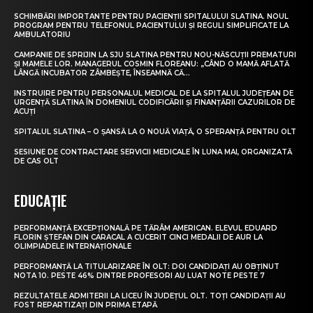
SCHIMBĂRI IMPORTANTE PENTRU PACIENȚII SPITALULUI SLATINA. NOUL
PROGRAM PENTRU TELEFONUL PACIENTULUI ȘI REGULI SIMPLIFICATE LA
AMBULATORIU
CAMPANIE DE SPRIJIN LA SJU SLATINA PENTRU NOU-NĂSCUȚII PREMATURI
ȘI MAMELE LOR. MANAGERUL COSMIN FLOREANU: „CÂND O MAMĂ AFLATĂ
LÂNGĂ INCUBATOR ZÂMBEȘTE, ÎNSEAMNĂ CĂ...
INSTRUIRE PENTRU PERSONALUL MEDICAL DE LA SPITALUL JUDEȚEAN DE
URGENȚĂ SLATINA ÎN DOMENIUL CODIFICĂRII ȘI FINANȚĂRII CAZURILOR DE
ACUȚI
SPITALUL SLATINA – O ȘANSĂ LA O NOUĂ VIAȚĂ, O SPERANȚĂ PENTRU OLT
SESIUNE DE CONTRACTARE SERVICII MEDICALE ÎN LUNA MAI, ORGANIZATĂ
DE CAS OLT
EDUCAȚIE
PERFORMANȚĂ EXCEPȚIONALĂ PE TĂRÂM AMERICAN. ELEVUL EDUARD
FLORIN ȘTEFAN DIN CARACAL A CUCERIT CINCI MEDALII DE AUR LA
OLIMPIADELE INTERNAȚIONALE
PERFORMANȚĂ LA TITULARIZARE ÎN OLT: DOI CANDIDAȚI AU OBȚINUT
NOTA 10. PESTE 46% DINTRE PROFESORI AU LUAT NOTE PESTE 7
REZULTATELE ADMITERII LA LICEU ÎN JUDEȚUL OLT. TOȚI CANDIDAȚII AU
FOST REPARTIZAȚI DIN PRIMA ETAPĂ