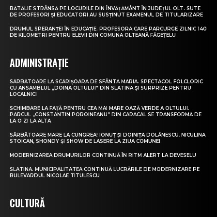
BĂTĂLIE STRÂNSĂ PE LOCURILE DIN ÎNVĂȚĂMÂNT ÎN JUDEȚUL OLT. SUTE
DE PROFESORI ȘI EDUCATORI AU SUSȚINUT EXAMENUL DE TITULARIZARE
DRUMUL SPERANȚEI ÎN EDUCAȚIE. PROFESORA CARE PARCURGE ZILNIC 140
DE KILOMETRI PENTRU ELEVII DIN COMUNA OLTEANĂ FĂGEȚELU
ADMINISTRAȚIE
SĂRBĂTOARE LA SCĂRIȘOARA DE SFÂNTA MARIA. SPECTACOL FOLCLORIC
CU ANSAMBLUL „DOINA OLTULUI” DIN SLATINA ȘI SURPRIZE PENTRU
LOCALNICI
SCHIMBARE LA FAȚĂ PENTRU CEA MAI MARE OAZĂ VERDE A OLTULUI.
PARCUL „CONSTANTIN POROINEANU” DIN CARACAL SE TRANSFORMĂ DE
LA O ZI LA ALTA
SĂRBĂTOARE MARE LA CUNGREA! IONUȚ ȘI DOINIȚA DOLĂNESCU, NICULINA
STOICAN, SHONDY ȘI SHOW DE LASERE LA ZIUA COMUNEI
MODERNIZAREA DRUMURILOR CONTINUĂ ÎN RITM ALERT LA DEVESELU
SLATINA. MUNICIPALITATEA CONTINUĂ LUCRĂRILE DE MODERNIZARE PE
BULEVARDUL NICOLAE TITULESCU
CULTURĂ