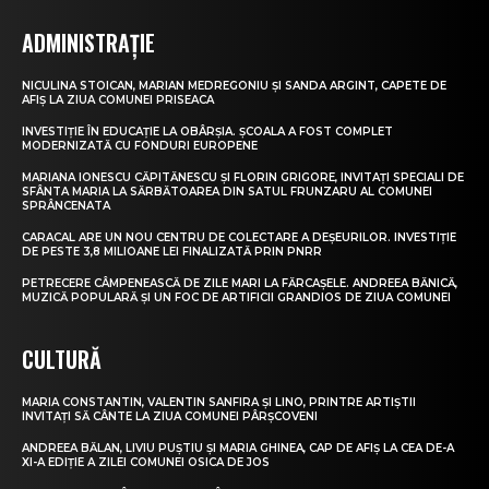
ADMINISTRAȚIE
NICULINA STOICAN, MARIAN MEDREGONIU ȘI SANDA ARGINT, CAPETE DE
AFIȘ LA ZIUA COMUNEI PRISEACA
INVESTIȚIE ÎN EDUCAȚIE LA OBÂRȘIA. ȘCOALA A FOST COMPLET
MODERNIZATĂ CU FONDURI EUROPENE
MARIANA IONESCU CĂPITĂNESCU ȘI FLORIN GRIGORE, INVITAȚI SPECIALI DE
SFÂNTA MARIA LA SĂRBĂTOAREA DIN SATUL FRUNZARU AL COMUNEI
SPRÂNCENATA
CARACAL ARE UN NOU CENTRU DE COLECTARE A DEȘEURILOR. INVESTIȚIE
DE PESTE 3,8 MILIOANE LEI FINALIZATĂ PRIN PNRR
PETRECERE CÂMPENEASCĂ DE ZILE MARI LA FĂRCAȘELE. ANDREEA BĂNICĂ,
MUZICĂ POPULARĂ ȘI UN FOC DE ARTIFICII GRANDIOS DE ZIUA COMUNEI
CULTURĂ
MARIA CONSTANTIN, VALENTIN SANFIRA ȘI LINO, PRINTRE ARTIȘTII
INVITAȚI SĂ CÂNTE LA ZIUA COMUNEI PÂRȘCOVENI
ANDREEA BĂLAN, LIVIU PUȘTIU ȘI MARIA GHINEA, CAP DE AFIȘ LA CEA DE-A
XI-A EDIȚIE A ZILEI COMUNEI OSICA DE JOS