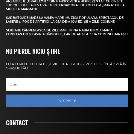
ANSAMBLUL „BRÂULEȚUL” DIN PÂRȘCOVENI A REPREZENTAT CU CINSTE
JUDEȚUL OLT LA FESTIVALUL INTERNAȚIONAL DE FOLCLOR „MARA” DE LA
SIGHETU MARMAȚIEI
SĂRBĂTOARE MARE LA VALEA MARE. MUZICĂ POPULARĂ, SPECTACOL DE
LASERE ȘI FOC DE ARTIFICII LA CEA DE-A IX-A EDIȚIE A ZILEI COMUNEI
SERBARE CÂMPENEASCĂ DE ZILE MARI. IRINA MARIA BIROU, MARIA
CONSTANTIN ȘI LAVINIA BÎRSOGHE, CAP DE AFIȘ LA ZIUA COMUNEI BĂRĂȘTI
NU PIERDE NICIO ȘTIRE
FI LA CURENT CU TOATE ȘTIRILE DE PE GLOB ȘI VEZI CE SE ÎNTÂMPLĂ ÎN
ORAȘUL TĂU.
ÎNSCRIE-TE
CONTACT