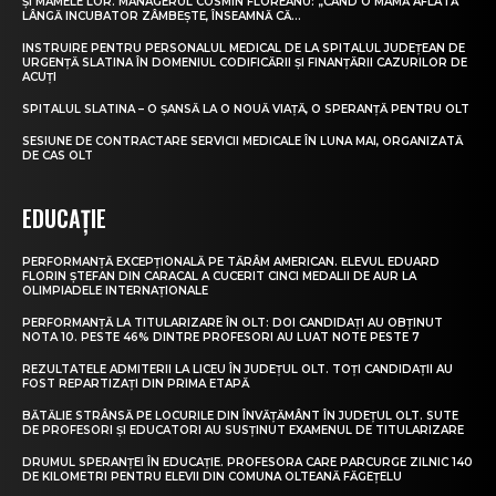
ȘI MAMELE LOR. MANAGERUL COSMIN FLOREANU: „CÂND O MAMĂ AFLATĂ
LÂNGĂ INCUBATOR ZÂMBEȘTE, ÎNSEAMNĂ CĂ...
INSTRUIRE PENTRU PERSONALUL MEDICAL DE LA SPITALUL JUDEȚEAN DE
URGENȚĂ SLATINA ÎN DOMENIUL CODIFICĂRII ȘI FINANȚĂRII CAZURILOR DE
ACUȚI
SPITALUL SLATINA – O ȘANSĂ LA O NOUĂ VIAȚĂ, O SPERANȚĂ PENTRU OLT
SESIUNE DE CONTRACTARE SERVICII MEDICALE ÎN LUNA MAI, ORGANIZATĂ
DE CAS OLT
EDUCAȚIE
PERFORMANȚĂ EXCEPȚIONALĂ PE TĂRÂM AMERICAN. ELEVUL EDUARD
FLORIN ȘTEFAN DIN CARACAL A CUCERIT CINCI MEDALII DE AUR LA
OLIMPIADELE INTERNAȚIONALE
PERFORMANȚĂ LA TITULARIZARE ÎN OLT: DOI CANDIDAȚI AU OBȚINUT
NOTA 10. PESTE 46% DINTRE PROFESORI AU LUAT NOTE PESTE 7
REZULTATELE ADMITERII LA LICEU ÎN JUDEȚUL OLT. TOȚI CANDIDAȚII AU
FOST REPARTIZAȚI DIN PRIMA ETAPĂ
BĂTĂLIE STRÂNSĂ PE LOCURILE DIN ÎNVĂȚĂMÂNT ÎN JUDEȚUL OLT. SUTE
DE PROFESORI ȘI EDUCATORI AU SUSȚINUT EXAMENUL DE TITULARIZARE
DRUMUL SPERANȚEI ÎN EDUCAȚIE. PROFESORA CARE PARCURGE ZILNIC 140
DE KILOMETRI PENTRU ELEVII DIN COMUNA OLTEANĂ FĂGEȚELU