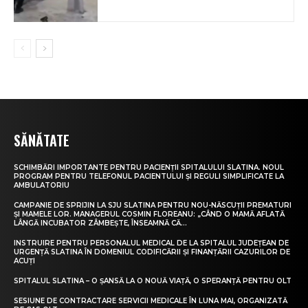
SĂNĂTATE
SCHIMBĂRI IMPORTANTE PENTRU PACIENȚII SPITALULUI SLATINA. NOUL
PROGRAM PENTRU TELEFONUL PACIENTULUI ȘI REGULI SIMPLIFICATE LA
AMBULATORIU
CAMPANIE DE SPRIJIN LA SJU SLATINA PENTRU NOU-NĂSCUȚII PREMATURI
ȘI MAMELE LOR. MANAGERUL COSMIN FLOREANU: „CÂND O MAMĂ AFLATĂ
LÂNGĂ INCUBATOR ZÂMBEȘTE, ÎNSEAMNĂ CĂ...
INSTRUIRE PENTRU PERSONALUL MEDICAL DE LA SPITALUL JUDEȚEAN DE
URGENȚĂ SLATINA ÎN DOMENIUL CODIFICĂRII ȘI FINANȚĂRII CAZURILOR DE
ACUȚI
SPITALUL SLATINA – O ȘANSĂ LA O NOUĂ VIAȚĂ, O SPERANȚĂ PENTRU OLT
SESIUNE DE CONTRACTARE SERVICII MEDICALE ÎN LUNA MAI, ORGANIZATĂ