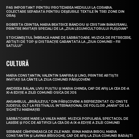
PAS IMPORTANT PENTRU PROTEJAREA MEDIULUI LA CORABIA.
COLECTARE SEPARATĂ PENTRU DEȘEURILE TEXTILE ÎN TREI ZONE DIN
ORAȘ
ROBERTA CRINTEA, MARIA BEATRICE BĂNDOIU ȘI CRISTIAN BĂNĂȚEANU,
PRINTRE INVITAȚII SPECIALI DE LA „ZIUA LEGUMICULTORULUI PLEȘOIAN”
STOICĂNEȘTIUL ÎMBRACĂ HAINE DE SĂRBĂTOARE. MUZICĂ DE PETRECERE,
ARTIȘTI DE TOP ȘI DISTRACȚIE GARANTATĂ LA „ZIUA COMUNEI – FIII
SATULUI”
CULTURĂ
MARIA CONSTANTIN, VALENTIN SANFIRA ȘI LINO, PRINTRE ARTIȘTII
INVITAȚI SĂ CÂNTE LA ZIUA COMUNEI PÂRȘCOVENI
ANDREEA BĂLAN, LIVIU PUȘTIU ȘI MARIA GHINEA, CAP DE AFIȘ LA CEA DE-A
XI-A EDIȚIE A ZILEI COMUNEI OSICA DE JOS
ANSAMBLUL „BRÂULEȚUL” DIN PÂRȘCOVENI A REPREZENTAT CU CINSTE
JUDEȚUL OLT LA FESTIVALUL INTERNAȚIONAL DE FOLCLOR „MARA” DE LA
SIGHETU MARMAȚIEI
SĂRBĂTOARE MARE LA VALEA MARE. MUZICĂ POPULARĂ, SPECTACOL DE
LASERE ȘI FOC DE ARTIFICII LA CEA DE-A IX-A EDIȚIE A ZILEI COMUNEI
SERBARE CÂMPENEASCĂ DE ZILE MARI. IRINA MARIA BIROU, MARIA
CONSTANTIN ȘI LAVINIA BÎRSOGHE, CAP DE AFIȘ LA ZIUA COMUNEI BĂRĂȘTI