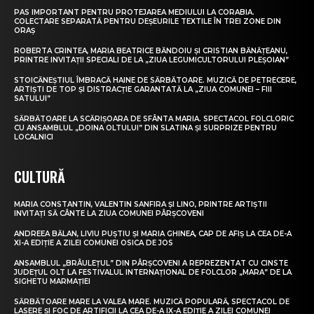
PAS IMPORTANT PENTRU PROTEJAREA MEDIULUI LA CORABIA.
COLECTARE SEPARATĂ PENTRU DEȘEURILE TEXTILE ÎN TREI ZONE DIN
ORAȘ
ROBERTA CRINTEA, MARIA BEATRICE BĂNDOIU ȘI CRISTIAN BĂNĂȚEANU,
PRINTRE INVITAȚII SPECIALI DE LA „ZIUA LEGUMICULTORULUI PLEȘOIAN”
STOICĂNEȘTIUL ÎMBRACĂ HAINE DE SĂRBĂTOARE. MUZICĂ DE PETRECERE,
ARTIȘTI DE TOP ȘI DISTRACȚIE GARANTATĂ LA „ZIUA COMUNEI – FIII
SATULUI”
SĂRBĂTOARE LA SCĂRIȘOARA DE SFÂNTA MARIA. SPECTACOL FOLCLORIC
CU ANSAMBLUL „DOINA OLTULUI” DIN SLATINA ȘI SURPRIZE PENTRU
LOCALNICI
CULTURĂ
MARIA CONSTANTIN, VALENTIN SANFIRA ȘI LINO, PRINTRE ARTIȘTII
INVITAȚI SĂ CÂNTE LA ZIUA COMUNEI PÂRȘCOVENI
ANDREEA BĂLAN, LIVIU PUȘTIU ȘI MARIA GHINEA, CAP DE AFIȘ LA CEA DE-A
XI-A EDIȚIE A ZILEI COMUNEI OSICA DE JOS
ANSAMBLUL „BRÂULEȚUL” DIN PÂRȘCOVENI A REPREZENTAT CU CINSTE
JUDEȚUL OLT LA FESTIVALUL INTERNAȚIONAL DE FOLCLOR „MARA” DE LA
SIGHETU MARMAȚIEI
SĂRBĂTOARE MARE LA VALEA MARE. MUZICĂ POPULARĂ, SPECTACOL DE
LASERE ȘI FOC DE ARTIFICII LA CEA DE-A IX-A EDIȚIE A ZILEI COMUNEI