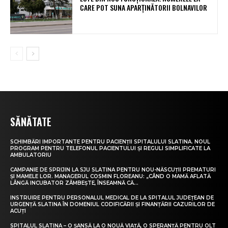
CARE POT SUNA APARȚINĂTORII BOLNAVILOR
SĂNĂTATE
SCHIMBĂRI IMPORTANTE PENTRU PACIENȚII SPITALULUI SLATINA. NOUL
PROGRAM PENTRU TELEFONUL PACIENTULUI ȘI REGULI SIMPLIFICATE LA
AMBULATORIU
CAMPANIE DE SPRIJIN LA SJU SLATINA PENTRU NOU-NĂSCUȚII PREMATURI
ȘI MAMELE LOR. MANAGERUL COSMIN FLOREANU: „CÂND O MAMĂ AFLATĂ
LÂNGĂ INCUBATOR ZÂMBEȘTE, ÎNSEAMNĂ CĂ...
INSTRUIRE PENTRU PERSONALUL MEDICAL DE LA SPITALUL JUDEȚEAN DE
URGENȚĂ SLATINA ÎN DOMENIUL CODIFICĂRII ȘI FINANȚĂRII CAZURILOR DE
ACUȚI
SPITALUL SLATINA – O ȘANSĂ LA O NOUĂ VIAȚĂ, O SPERANȚĂ PENTRU OLT