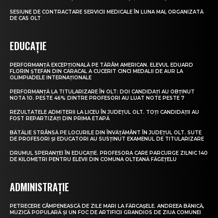
SESIUNE DE CONTRACTARE SERVICII MEDICALE ÎN LUNA MAI, ORGANIZATĂ
DE CAS OLT
EDUCAȚIE
PERFORMANȚĂ EXCEPȚIONALĂ PE TĂRÂM AMERICAN. ELEVUL EDUARD
FLORIN ȘTEFAN DIN CARACAL A CUCERIT CINCI MEDALII DE AUR LA
OLIMPIADELE INTERNAȚIONALE
PERFORMANȚĂ LA TITULARIZARE ÎN OLT: DOI CANDIDAȚI AU OBȚINUT
NOTA 10. PESTE 46% DINTRE PROFESORI AU LUAT NOTE PESTE 7
REZULTATELE ADMITERII LA LICEU ÎN JUDEȚUL OLT. TOȚI CANDIDAȚII AU
FOST REPARTIZAȚI DIN PRIMA ETAPĂ
BĂTĂLIE STRÂNSĂ PE LOCURILE DIN ÎNVĂȚĂMÂNT ÎN JUDEȚUL OLT. SUTE
DE PROFESORI ȘI EDUCATORI AU SUSȚINUT EXAMENUL DE TITULARIZARE
DRUMUL SPERANȚEI ÎN EDUCAȚIE. PROFESORA CARE PARCURGE ZILNIC 140
DE KILOMETRI PENTRU ELEVII DIN COMUNA OLTEANĂ FĂGEȚELU
ADMINISTRAȚIE
PETRECERE CÂMPENEASCĂ DE ZILE MARI LA FĂRCAȘELE. ANDREEA BĂNICĂ,
MUZICĂ POPULARĂ ȘI UN FOC DE ARTIFICII GRANDIOS DE ZIUA COMUNEI