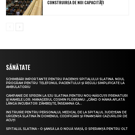
CONSTRUIREA DE NOI CAPACITĂȚI
SĂNĂTATE
SCHIMBĂRI IMPORTANTE PENTRU PACIENȚII SPITALULUI SLATINA. NOUL
PROGRAM PENTRU TELEFONUL PACIENTULUI ȘI REGULI SIMPLIFICATE LA
AMBULATORIU
CAMPANIE DE SPRIJIN LA SJU SLATINA PENTRU NOU-NĂSCUȚII PREMATURI
ȘI MAMELE LOR. MANAGERUL COSMIN FLOREANU: „CÂND O MAMĂ AFLATĂ
LÂNGĂ INCUBATOR ZÂMBEȘTE, ÎNSEAMNĂ CĂ...
INSTRUIRE PENTRU PERSONALUL MEDICAL DE LA SPITALUL JUDEȚEAN DE
URGENȚĂ SLATINA ÎN DOMENIUL CODIFICĂRII ȘI FINANȚĂRII CAZURILOR DE
ACUȚI
SPITALUL SLATINA – O ȘANSĂ LA O NOUĂ VIAȚĂ, O SPERANȚĂ PENTRU OLT