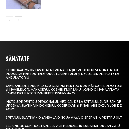
SĂNĂTATE
SCHIMBĂRI IMPORTANTE PENTRU PACIENȚII SPITALULUI SLATINA. NOUL
PROGRAM PENTRU TELEFONUL PACIENTULUI ȘI REGULI SIMPLIFICATE LA
AMBULATORIU
CAMPANIE DE SPRIJIN LA SJU SLATINA PENTRU NOU-NĂSCUȚII PREMATURI
ȘI MAMELE LOR. MANAGERUL COSMIN FLOREANU: „CÂND O MAMĂ AFLATĂ
LÂNGĂ INCUBATOR ZÂMBEȘTE, ÎNSEAMNĂ CĂ...
INSTRUIRE PENTRU PERSONALUL MEDICAL DE LA SPITALUL JUDEȚEAN DE
URGENȚĂ SLATINA ÎN DOMENIUL CODIFICĂRII ȘI FINANȚĂRII CAZURILOR DE
ACUȚI
SPITALUL SLATINA – O ȘANSĂ LA O NOUĂ VIAȚĂ, O SPERANȚĂ PENTRU OLT
SESIUNE DE CONTRACTARE SERVICII MEDICALE ÎN LUNA MAI, ORGANIZATĂ