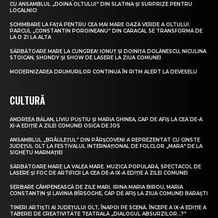
CU ANSAMBLUL „DOINA OLTULUI” DIN SLATINA ȘI SURPRIZE PENTRU
LOCALNICI
SCHIMBARE LA FAȚĂ PENTRU CEA MAI MARE OAZĂ VERDE A OLTULUI.
PARCUL „CONSTANTIN POROINEANU” DIN CARACAL SE TRANSFORMĂ DE
LA O ZI LA ALTA
SĂRBĂTOARE MARE LA CUNGREA! IONUȚ ȘI DOINIȚA DOLĂNESCU, NICULINA
STOICAN, SHONDY ȘI SHOW DE LASERE LA ZIUA COMUNEI
MODERNIZAREA DRUMURILOR CONTINUĂ ÎN RITM ALERT LA DEVESELU
CULTURĂ
ANDREEA BĂLAN, LIVIU PUȘTIU ȘI MARIA GHINEA, CAP DE AFIȘ LA CEA DE-A
XI-A EDIȚIE A ZILEI COMUNEI OSICA DE JOS
ANSAMBLUL „BRÂULEȚUL” DIN PÂRȘCOVENI A REPREZENTAT CU CINSTE
JUDEȚUL OLT LA FESTIVALUL INTERNAȚIONAL DE FOLCLOR „MARA” DE LA
SIGHETU MARMAȚIEI
SĂRBĂTOARE MARE LA VALEA MARE. MUZICĂ POPULARĂ, SPECTACOL DE
LASERE ȘI FOC DE ARTIFICII LA CEA DE-A IX-A EDIȚIE A ZILEI COMUNEI
SERBARE CÂMPENEASCĂ DE ZILE MARI. IRINA MARIA BIROU, MARIA
CONSTANTIN ȘI LAVINIA BÎRSOGHE, CAP DE AFIȘ LA ZIUA COMUNEI BĂRĂȘTI
TINERI ARTIȘTI AI JUDEȚULUI OLT, ÎNAPOI PE SCENĂ. ÎNCEPE A IX-A EDIȚIE A
TABEREI DE CREATIVITATE TEATRALĂ „DIALOGUL ABSURZILOR…?”