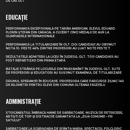
DE CAS OLT
EDUCAȚIE
PERFORMANȚĂ EXCEPȚIONALĂ PE TĂRÂM AMERICAN. ELEVUL EDUARD
FLORIN ȘTEFAN DIN CARACAL A CUCERIT CINCI MEDALII DE AUR LA
OLIMPIADELE INTERNAȚIONALE
PERFORMANȚĂ LA TITULARIZARE ÎN OLT: DOI CANDIDAȚI AU OBȚINUT
NOTA 10. PESTE 46% DINTRE PROFESORI AU LUAT NOTE PESTE 7
REZULTATELE ADMITERII LA LICEU ÎN JUDEȚUL OLT. TOȚI CANDIDAȚII AU
FOST REPARTIZAȚI DIN PRIMA ETAPĂ
BĂTĂLIE STRÂNSĂ PE LOCURILE DIN ÎNVĂȚĂMÂNT ÎN JUDEȚUL OLT. SUTE
DE PROFESORI ȘI EDUCATORI AU SUSȚINUT EXAMENUL DE TITULARIZARE
DRUMUL SPERANȚEI ÎN EDUCAȚIE. PROFESORA CARE PARCURGE ZILNIC 140
DE KILOMETRI PENTRU ELEVII DIN COMUNA OLTEANĂ FĂGEȚELU
ADMINISTRAȚIE
STOICĂNEȘTIUL ÎMBRACĂ HAINE DE SĂRBĂTOARE. MUZICĂ DE PETRECERE,
ARTIȘTI DE TOP ȘI DISTRACȚIE GARANTATĂ LA „ZIUA COMUNEI – FIII
SATULUI”
SĂRBĂTOARE LA SCĂRIȘOARA DE SFÂNTA MARIA. SPECTACOL FOLCLORIC