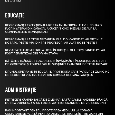
DE CAS OLT
EDUCAȚIE
PERFORMANȚĂ EXCEPȚIONALĂ PE TĂRÂM AMERICAN. ELEVUL EDUARD
FLORIN ȘTEFAN DIN CARACAL A CUCERIT CINCI MEDALII DE AUR LA
OLIMPIADELE INTERNAȚIONALE
PERFORMANȚĂ LA TITULARIZARE ÎN OLT: DOI CANDIDAȚI AU OBȚINUT
NOTA 10. PESTE 46% DINTRE PROFESORI AU LUAT NOTE PESTE 7
REZULTATELE ADMITERII LA LICEU ÎN JUDEȚUL OLT. TOȚI CANDIDAȚII AU
FOST REPARTIZAȚI DIN PRIMA ETAPĂ
BĂTĂLIE STRÂNSĂ PE LOCURILE DIN ÎNVĂȚĂMÂNT ÎN JUDEȚUL OLT. SUTE
DE PROFESORI ȘI EDUCATORI AU SUSȚINUT EXAMENUL DE TITULARIZARE
DRUMUL SPERANȚEI ÎN EDUCAȚIE. PROFESORA CARE PARCURGE ZILNIC 140
DE KILOMETRI PENTRU ELEVII DIN COMUNA OLTEANĂ FĂGEȚELU
ADMINISTRAȚIE
PETRECERE CÂMPENEASCĂ DE ZILE MARI LA FĂRCAȘELE. ANDREEA BĂNICĂ,
MUZICĂ POPULARĂ ȘI UN FOC DE ARTIFICII GRANDIOS DE ZIUA COMUNEI
PAS IMPORTANT PENTRU PROTEJAREA MEDIULUI LA CORABIA.
COLECTARE SEPARATĂ PENTRU DEȘEURILE TEXTILE ÎN TREI ZONE DIN