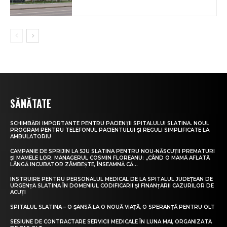
SĂNĂTATE
SCHIMBĂRI IMPORTANTE PENTRU PACIENȚII SPITALULUI SLATINA. NOUL
PROGRAM PENTRU TELEFONUL PACIENTULUI ȘI REGULI SIMPLIFICATE LA
AMBULATORIU
CAMPANIE DE SPRIJIN LA SJU SLATINA PENTRU NOU-NĂSCUȚII PREMATURI
ȘI MAMELE LOR. MANAGERUL COSMIN FLOREANU: „CÂND O MAMĂ AFLATĂ
LÂNGĂ INCUBATOR ZÂMBEȘTE, ÎNSEAMNĂ CĂ...
INSTRUIRE PENTRU PERSONALUL MEDICAL DE LA SPITALUL JUDEȚEAN DE
URGENȚĂ SLATINA ÎN DOMENIUL CODIFICĂRII ȘI FINANȚĂRII CAZURILOR DE
ACUȚI
SPITALUL SLATINA – O ȘANSĂ LA O NOUĂ VIAȚĂ, O SPERANȚĂ PENTRU OLT
SESIUNE DE CONTRACTARE SERVICII MEDICALE ÎN LUNA MAI, ORGANIZATĂ