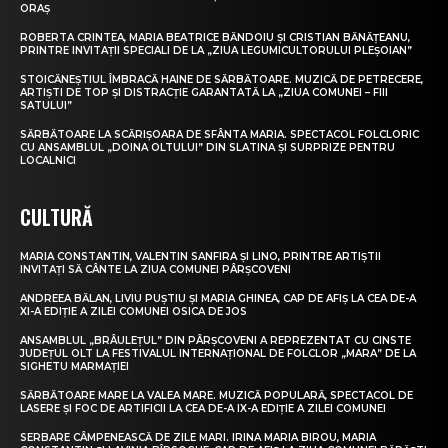
ORAȘ
ROBERTA CRINTEA, MARIA BEATRICE BĂNDOIU ȘI CRISTIAN BĂNĂȚEANU,
PRINTRE INVITAȚII SPECIALI DE LA „ZIUA LEGUMICULTORULUI PLEȘOIAN”
STOICĂNEȘTIUL ÎMBRACĂ HAINE DE SĂRBĂTOARE. MUZICĂ DE PETRECERE,
ARTIȘTI DE TOP ȘI DISTRACȚIE GARANTATĂ LA „ZIUA COMUNEI – FIII
SATULUI”
SĂRBĂTOARE LA SCĂRIȘOARA DE SFÂNTA MARIA. SPECTACOL FOLCLORIC
CU ANSAMBLUL „DOINA OLTULUI” DIN SLATINA ȘI SURPRIZE PENTRU
LOCALNICI
CULTURĂ
MARIA CONSTANTIN, VALENTIN SANFIRA ȘI LINO, PRINTRE ARTIȘTII
INVITAȚI SĂ CÂNTE LA ZIUA COMUNEI PÂRȘCOVENI
ANDREEA BĂLAN, LIVIU PUȘTIU ȘI MARIA GHINEA, CAP DE AFIȘ LA CEA DE-A
XI-A EDIȚIE A ZILEI COMUNEI OSICA DE JOS
ANSAMBLUL „BRÂULEȚUL” DIN PÂRȘCOVENI A REPREZENTAT CU CINSTE
JUDEȚUL OLT LA FESTIVALUL INTERNAȚIONAL DE FOLCLOR „MARA” DE LA
SIGHETU MARMAȚIEI
SĂRBĂTOARE MARE LA VALEA MARE. MUZICĂ POPULARĂ, SPECTACOL DE
LASERE ȘI FOC DE ARTIFICII LA CEA DE-A IX-A EDIȚIE A ZILEI COMUNEI
SERBARE CÂMPENEASCĂ DE ZILE MARI. IRINA MARIA BIROU, MARIA