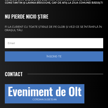
CONSTANTIN ȘI LAVINIA BÎRSOGHE, CAP DE AFIȘ LA ZIUA COMUNEI BĂRĂȘTI
NU PIERDE NICIO ȘTIRE
FI LA CURENT CU TOATE ȘTIRILE DE PE GLOB ȘI VEZI CE SE ÎNTÂMPLĂ ÎN
ORAȘUL TĂU.
ÎNSCRIE-TE
CONTACT
Eveniment de Olt
COTIDIAN JUDEȚEAN