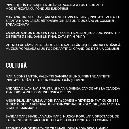
INVESTIȚIE ÎN EDUCAȚIE LA OBÂRȘIA. ȘCOALA A FOST COMPLET
MODERNIZATĂ CU FONDURI EUROPENE
MARIANA IONESCU CĂPITĂNESCU ȘI FLORIN GRIGORE, INVITAȚI SPECIALI DE
SFÂNTA MARIA LA SĂRBĂTOAREA DIN SATUL FRUNZARU AL COMUNEI
SPRÂNCENATA
CARACAL ARE UN NOU CENTRU DE COLECTARE A DEȘEURILOR. INVESTIȚIE
DE PESTE 3,8 MILIOANE LEI FINALIZATĂ PRIN PNRR
PETRECERE CÂMPENEASCĂ DE ZILE MARI LA FĂRCAȘELE. ANDREEA BĂNICĂ,
MUZICĂ POPULARĂ ȘI UN FOC DE ARTIFICII GRANDIOS DE ZIUA COMUNEI
CULTURĂ
MARIA CONSTANTIN, VALENTIN SANFIRA ȘI LINO, PRINTRE ARTIȘTII
INVITAȚI SĂ CÂNTE LA ZIUA COMUNEI PÂRȘCOVENI
ANDREEA BĂLAN, LIVIU PUȘTIU ȘI MARIA GHINEA, CAP DE AFIȘ LA CEA DE-A
XI-A EDIȚIE A ZILEI COMUNEI OSICA DE JOS
ANSAMBLUL „BRÂULEȚUL” DIN PÂRȘCOVENI A REPREZENTAT CU CINSTE
JUDEȚUL OLT LA FESTIVALUL INTERNAȚIONAL DE FOLCLOR „MARA” DE LA
SIGHETU MARMAȚIEI
SĂRBĂTOARE MARE LA VALEA MARE. MUZICĂ POPULARĂ, SPECTACOL DE
LASERE ȘI FOC DE ARTIFICII LA CEA DE-A IX-A EDIȚIE A ZILEI COMUNEI
SERBARE CÂMPENEASCĂ DE ZILE MARI. IRINA MARIA BIROU, MARIA