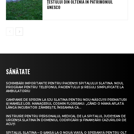
ȚESTULUI DIN OLTENIA ÎN PATRIMONIUL
UNESCO
SĂNĂTATE
SCHIMBĂRI IMPORTANTE PENTRU PACIENȚII SPITALULUI SLATINA. NOUL
PROGRAM PENTRU TELEFONUL PACIENTULUI ȘI REGULI SIMPLIFICATE LA
AMBULATORIU
CAMPANIE DE SPRIJIN LA SJU SLATINA PENTRU NOU-NĂSCUȚII PREMATURI
ȘI MAMELE LOR. MANAGERUL COSMIN FLOREANU: „CÂND O MAMĂ AFLATĂ
LÂNGĂ INCUBATOR ZÂMBEȘTE, ÎNSEAMNĂ CĂ...
INSTRUIRE PENTRU PERSONALUL MEDICAL DE LA SPITALUL JUDEȚEAN DE
URGENȚĂ SLATINA ÎN DOMENIUL CODIFICĂRII ȘI FINANȚĂRII CAZURILOR DE
ACUȚI
SPITALUL SLATINA – O ȘANSĂ LA O NOUĂ VIAȚĂ, O SPERANȚĂ PENTRU OLT