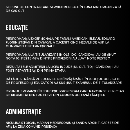
SESIUNE DE CONTRACTARE SERVICII MEDICALE ÎN LUNA MAI, ORGANIZATĂ
DE CAS OLT
EDUCAȚIE
PERFORMANȚĂ EXCEPȚIONALĂ PE TĂRÂM AMERICAN. ELEVUL EDUARD
FLORIN ȘTEFAN DIN CARACAL A CUCERIT CINCI MEDALII DE AUR LA
OLIMPIADELE INTERNAȚIONALE
PERFORMANȚĂ LA TITULARIZARE ÎN OLT: DOI CANDIDAȚI AU OBȚINUT
NOTA 10. PESTE 46% DINTRE PROFESORI AU LUAT NOTE PESTE 7
REZULTATELE ADMITERII LA LICEU ÎN JUDEȚUL OLT. TOȚI CANDIDAȚII AU
FOST REPARTIZAȚI DIN PRIMA ETAPĂ
BĂTĂLIE STRÂNSĂ PE LOCURILE DIN ÎNVĂȚĂMÂNT ÎN JUDEȚUL OLT. SUTE
DE PROFESORI ȘI EDUCATORI AU SUSȚINUT EXAMENUL DE TITULARIZARE
DRUMUL SPERANȚEI ÎN EDUCAȚIE. PROFESORA CARE PARCURGE ZILNIC 140
DE KILOMETRI PENTRU ELEVII DIN COMUNA OLTEANĂ FĂGEȚELU
ADMINISTRAȚIE
NICULINA STOICAN, MARIAN MEDREGONIU ȘI SANDA ARGINT, CAPETE DE
AFIȘ LA ZIUA COMUNEI PRISEACA