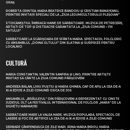
ORAȘ
ROBERTA CRINTEA, MARIA BEATRICE BĂNDOIU ȘI CRISTIAN BĂNĂȚEANU,
PRINTRE INVITAȚII SPECIALI DE LA „ZIUA LEGUMICULTORULUI PLEȘOIAN”
STOICĂNEȘTIUL ÎMBRACĂ HAINE DE SĂRBĂTOARE. MUZICĂ DE PETRECERE,
ARTIȘTI DE TOP ȘI DISTRACȚIE GARANTATĂ LA „ZIUA COMUNEI – FIII
SATULUI”
SĂRBĂTOARE LA SCĂRIȘOARA DE SFÂNTA MARIA. SPECTACOL FOLCLORIC
CU ANSAMBLUL „DOINA OLTULUI” DIN SLATINA ȘI SURPRIZE PENTRU
LOCALNICI
CULTURĂ
MARIA CONSTANTIN, VALENTIN SANFIRA ȘI LINO, PRINTRE ARTIȘTII
INVITAȚI SĂ CÂNTE LA ZIUA COMUNEI PÂRȘCOVENI
ANDREEA BĂLAN, LIVIU PUȘTIU ȘI MARIA GHINEA, CAP DE AFIȘ LA CEA DE-A
XI-A EDIȚIE A ZILEI COMUNEI OSICA DE JOS
ANSAMBLUL „BRÂULEȚUL” DIN PÂRȘCOVENI A REPREZENTAT CU CINSTE
JUDEȚUL OLT LA FESTIVALUL INTERNAȚIONAL DE FOLCLOR „MARA” DE LA
SIGHETU MARMAȚIEI
SĂRBĂTOARE MARE LA VALEA MARE. MUZICĂ POPULARĂ, SPECTACOL DE
LASERE ȘI FOC DE ARTIFICII LA CEA DE-A IX-A EDIȚIE A ZILEI COMUNEI
SERBARE CÂMPENEASCĂ DE ZILE MARI. IRINA MARIA BIROU, MARIA