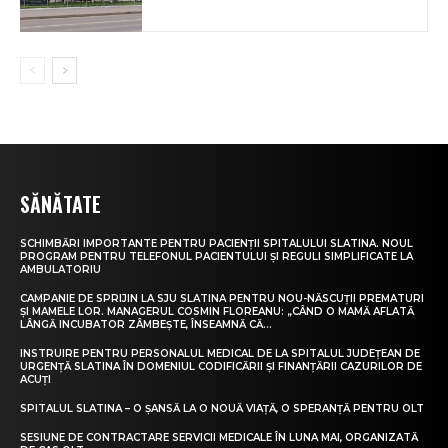
SĂNĂTATE
SCHIMBĂRI IMPORTANTE PENTRU PACIENȚII SPITALULUI SLATINA. NOUL
PROGRAM PENTRU TELEFONUL PACIENTULUI ȘI REGULI SIMPLIFICATE LA
AMBULATORIU
CAMPANIE DE SPRIJIN LA SJU SLATINA PENTRU NOU-NĂSCUȚII PREMATURI
ȘI MAMELE LOR. MANAGERUL COSMIN FLOREANU: „CÂND O MAMĂ AFLATĂ
LÂNGĂ INCUBATOR ZÂMBEȘTE, ÎNSEAMNĂ CĂ...
INSTRUIRE PENTRU PERSONALUL MEDICAL DE LA SPITALUL JUDEȚEAN DE
URGENȚĂ SLATINA ÎN DOMENIUL CODIFICĂRII ȘI FINANȚĂRII CAZURILOR DE
ACUȚI
SPITALUL SLATINA – O ȘANSĂ LA O NOUĂ VIAȚĂ, O SPERANȚĂ PENTRU OLT
SESIUNE DE CONTRACTARE SERVICII MEDICALE ÎN LUNA MAI, ORGANIZATĂ