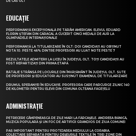
DE CAS OLT
EDUCAȚIE
PERFORMANȚĂ EXCEPȚIONALĂ PE TĂRÂM AMERICAN. ELEVUL EDUARD
FLORIN ȘTEFAN DIN CARACAL A CUCERIT CINCI MEDALII DE AUR LA
OLIMPIADELE INTERNAȚIONALE
PERFORMANȚĂ LA TITULARIZARE ÎN OLT: DOI CANDIDAȚI AU OBȚINUT
NOTA 10. PESTE 46% DINTRE PROFESORI AU LUAT NOTE PESTE 7
REZULTATELE ADMITERII LA LICEU ÎN JUDEȚUL OLT. TOȚI CANDIDAȚII AU
FOST REPARTIZAȚI DIN PRIMA ETAPĂ
BĂTĂLIE STRÂNSĂ PE LOCURILE DIN ÎNVĂȚĂMÂNT ÎN JUDEȚUL OLT. SUTE
DE PROFESORI ȘI EDUCATORI AU SUSȚINUT EXAMENUL DE TITULARIZARE
DRUMUL SPERANȚEI ÎN EDUCAȚIE. PROFESORA CARE PARCURGE ZILNIC 140
DE KILOMETRI PENTRU ELEVII DIN COMUNA OLTEANĂ FĂGEȚELU
ADMINISTRAȚIE
PETRECERE CÂMPENEASCĂ DE ZILE MARI LA FĂRCAȘELE. ANDREEA BĂNICĂ,
MUZICĂ POPULARĂ ȘI UN FOC DE ARTIFICII GRANDIOS DE ZIUA COMUNEI
PAS IMPORTANT PENTRU PROTEJAREA MEDIULUI LA CORABIA.
COLECTARE SEPARATĂ PENTRU DEȘEURILE TEXTILE ÎN TREI ZONE DIN