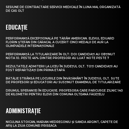
SESIUNE DE CONTRACTARE SERVICII MEDICALE ÎN LUNA MAI, ORGANIZATĂ
DE CAS OLT
EDUCAȚIE
PERFORMANȚĂ EXCEPȚIONALĂ PE TĂRÂM AMERICAN. ELEVUL EDUARD
FLORIN ȘTEFAN DIN CARACAL A CUCERIT CINCI MEDALII DE AUR LA
OLIMPIADELE INTERNAȚIONALE
PERFORMANȚĂ LA TITULARIZARE ÎN OLT: DOI CANDIDAȚI AU OBȚINUT
NOTA 10. PESTE 46% DINTRE PROFESORI AU LUAT NOTE PESTE 7
REZULTATELE ADMITERII LA LICEU ÎN JUDEȚUL OLT. TOȚI CANDIDAȚII AU
FOST REPARTIZAȚI DIN PRIMA ETAPĂ
BĂTĂLIE STRÂNSĂ PE LOCURILE DIN ÎNVĂȚĂMÂNT ÎN JUDEȚUL OLT. SUTE
DE PROFESORI ȘI EDUCATORI AU SUSȚINUT EXAMENUL DE TITULARIZARE
DRUMUL SPERANȚEI ÎN EDUCAȚIE. PROFESORA CARE PARCURGE ZILNIC 140
DE KILOMETRI PENTRU ELEVII DIN COMUNA OLTEANĂ FĂGEȚELU
ADMINISTRAȚIE
NICULINA STOICAN, MARIAN MEDREGONIU ȘI SANDA ARGINT, CAPETE DE
AFIȘ LA ZIUA COMUNEI PRISEACA