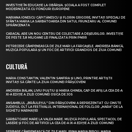
INVESTIȚIE ÎN EDUCAȚIE LA OBÂRȘIA. ȘCOALA A FOST COMPLET
MODERNIZATĂ CU FONDURI EUROPENE
MARIANA IONESCU CĂPITĂNESCU ȘI FLORIN GRIGORE, INVITAȚI SPECIALI DE
SFÂNTA MARIA LA SĂRBĂTOAREA DIN SATUL FRUNZARU AL COMUNEI
SPRÂNCENATA
CARACAL ARE UN NOU CENTRU DE COLECTARE A DEȘEURILOR. INVESTIȚIE
DE PESTE 3,8 MILIOANE LEI FINALIZATĂ PRIN PNRR
PETRECERE CÂMPENEASCĂ DE ZILE MARI LA FĂRCAȘELE. ANDREEA BĂNICĂ,
MUZICĂ POPULARĂ ȘI UN FOC DE ARTIFICII GRANDIOS DE ZIUA COMUNEI
CULTURĂ
MARIA CONSTANTIN, VALENTIN SANFIRA ȘI LINO, PRINTRE ARTIȘTII
INVITAȚI SĂ CÂNTE LA ZIUA COMUNEI PÂRȘCOVENI
ANDREEA BĂLAN, LIVIU PUȘTIU ȘI MARIA GHINEA, CAP DE AFIȘ LA CEA DE-A
XI-A EDIȚIE A ZILEI COMUNEI OSICA DE JOS
ANSAMBLUL „BRÂULEȚUL” DIN PÂRȘCOVENI A REPREZENTAT CU CINSTE
JUDEȚUL OLT LA FESTIVALUL INTERNAȚIONAL DE FOLCLOR „MARA” DE LA
SIGHETU MARMAȚIEI
SĂRBĂTOARE MARE LA VALEA MARE. MUZICĂ POPULARĂ, SPECTACOL DE
LASERE ȘI FOC DE ARTIFICII LA CEA DE-A IX-A EDIȚIE A ZILEI COMUNEI
SERBARE CÂMPENEASCĂ DE ZILE MARI. IRINA MARIA BIROU, MARIA