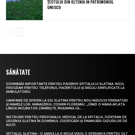
ȚESTULUI DIN OLTENIA ÎN PATRIMONIUL
UNESCO
SĂNĂTATE
SCHIMBĂRI IMPORTANTE PENTRU PACIENȚII SPITALULUI SLATINA. NOUL
PROGRAM PENTRU TELEFONUL PACIENTULUI ȘI REGULI SIMPLIFICATE LA
AMBULATORIU
CAMPANIE DE SPRIJIN LA SJU SLATINA PENTRU NOU-NĂSCUȚII PREMATURI
ȘI MAMELE LOR. MANAGERUL COSMIN FLOREANU: „CÂND O MAMĂ AFLATĂ
LÂNGĂ INCUBATOR ZÂMBEȘTE, ÎNSEAMNĂ CĂ...
INSTRUIRE PENTRU PERSONALUL MEDICAL DE LA SPITALUL JUDEȚEAN DE
URGENȚĂ SLATINA ÎN DOMENIUL CODIFICĂRII ȘI FINANȚĂRII CAZURILOR DE
ACUȚI
SPITALUL SLATINA – O ȘANSĂ LA O NOUĂ VIAȚĂ, O SPERANȚĂ PENTRU OLT