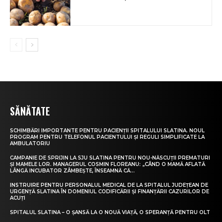
SĂNĂTATE
SCHIMBĂRI IMPORTANTE PENTRU PACIENȚII SPITALULUI SLATINA. NOUL
PROGRAM PENTRU TELEFONUL PACIENTULUI ȘI REGULI SIMPLIFICATE LA
AMBULATORIU
CAMPANIE DE SPRIJIN LA SJU SLATINA PENTRU NOU-NĂSCUȚII PREMATURI
ȘI MAMELE LOR. MANAGERUL COSMIN FLOREANU: „CÂND O MAMĂ AFLATĂ
LÂNGĂ INCUBATOR ZÂMBEȘTE, ÎNSEAMNĂ CĂ...
INSTRUIRE PENTRU PERSONALUL MEDICAL DE LA SPITALUL JUDEȚEAN DE
URGENȚĂ SLATINA ÎN DOMENIUL CODIFICĂRII ȘI FINANȚĂRII CAZURILOR DE
ACUȚI
SPITALUL SLATINA – O ȘANSĂ LA O NOUĂ VIAȚĂ, O SPERANȚĂ PENTRU OLT