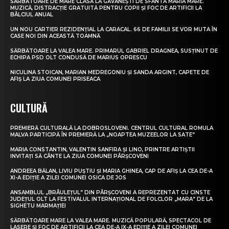
SĂRBĂTOARE DE MARE CLASĂ LA GĂVĂNEȘTI DE SFÂNTA MARIA MARE.
MUZICĂ, DISTRACȚIE GRATUITĂ PENTRU COPII ȘI FOC DE ARTIFICII LA
BÂLCIUL ANUAL
UN NOU CARTIER REZIDENȚIAL LA CARACAL. 66 DE FAMILII SE VOR MUTA ÎN
CASE NOI DIN ACEASTĂ TOAMNĂ
SĂRBĂTOARE LA VALEA MARE. PRIMARUL GABRIEL DRAGNEA, SUSȚINUT DE
ECHIPA PSD OLT CONDUSĂ DE MARIUS OPRESCU
NICULINA STOICAN, MARIAN MEDREGONIU ȘI SANDA ARGINT, CAPETE DE
AFIȘ LA ZIUA COMUNEI PRISEACA
CULTURĂ
PREMIERĂ CULTURALĂ LA DOBROSLOVENI. CENTRUL CULTURAL ROMULA
MALVA PARTICIPĂ ÎN PREMIERĂ LA „NOAPTEA MUZEELOR LA SATE”
MARIA CONSTANTIN, VALENTIN SANFIRA ȘI LINO, PRINTRE ARTIȘTII
INVITAȚI SĂ CÂNTE LA ZIUA COMUNEI PÂRȘCOVENI
ANDREEA BĂLAN, LIVIU PUȘTIU ȘI MARIA GHINEA, CAP DE AFIȘ LA CEA DE-A
XI-A EDIȚIE A ZILEI COMUNEI OSICA DE JOS
ANSAMBLUL „BRÂULEȚUL” DIN PÂRȘCOVENI A REPREZENTAT CU CINSTE
JUDEȚUL OLT LA FESTIVALUL INTERNAȚIONAL DE FOLCLOR „MARA” DE LA
SIGHETU MARMAȚIEI
SĂRBĂTOARE MARE LA VALEA MARE. MUZICĂ POPULARĂ, SPECTACOL DE
LASERE ȘI FOC DE ARTIFICII LA CEA DE-A IX-A EDIȚIE A ZILEI COMUNEI