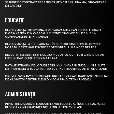
SESIUNE DE CONTRACTARE SERVICII MEDICALE ÎN LUNA MAI, ORGANIZATĂ
DE CAS OLT
EDUCAȚIE
PERFORMANȚĂ EXCEPȚIONALĂ PE TĂRÂM AMERICAN. ELEVUL EDUARD
FLORIN ȘTEFAN DIN CARACAL A CUCERIT CINCI MEDALII DE AUR LA
OLIMPIADELE INTERNAȚIONALE
PERFORMANȚĂ LA TITULARIZARE ÎN OLT: DOI CANDIDAȚI AU OBȚINUT
NOTA 10. PESTE 46% DINTRE PROFESORI AU LUAT NOTE PESTE 7
REZULTATELE ADMITERII LA LICEU ÎN JUDEȚUL OLT. TOȚI CANDIDAȚII AU
FOST REPARTIZAȚI DIN PRIMA ETAPĂ
BĂTĂLIE STRÂNSĂ PE LOCURILE DIN ÎNVĂȚĂMÂNT ÎN JUDEȚUL OLT. SUTE
DE PROFESORI ȘI EDUCATORI AU SUSȚINUT EXAMENUL DE TITULARIZARE
DRUMUL SPERANȚEI ÎN EDUCAȚIE. PROFESORA CARE PARCURGE ZILNIC 140
DE KILOMETRI PENTRU ELEVII DIN COMUNA OLTEANĂ FĂGEȚELU
ADMINISTRAȚIE
INVESTIȚIE MAJORĂ ÎN EDUCAȚIE LA VULTUREȘTI. AU ÎNCEPUT LUCRĂRILE
PENTRU PRIMA GRĂDINIȚĂ NOUĂ DIN ULTIMII 35 DE ANI