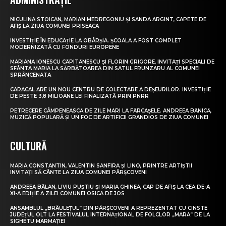
NICULINA STOICAN, MARIAN MEDREGONIU ȘI SANDA ARGINT, CAPETE DE
AFIȘ LA ZIUA COMUNEI PRISEACA
INVESTIȚIE ÎN EDUCAȚIE LA OBÂRȘIA. ȘCOALA A FOST COMPLET
MODERNIZATĂ CU FONDURI EUROPENE
MARIANA IONESCU CĂPITĂNESCU ȘI FLORIN GRIGORE, INVITAȚI SPECIALI DE
SFÂNTA MARIA LA SĂRBĂTOAREA DIN SATUL FRUNZARU AL COMUNEI
SPRÂNCENATA
CARACAL ARE UN NOU CENTRU DE COLECTARE A DEȘEURILOR. INVESTIȚIE
DE PESTE 3,8 MILIOANE LEI FINALIZATĂ PRIN PNRR
PETRECERE CÂMPENEASCĂ DE ZILE MARI LA FĂRCAȘELE. ANDREEA BĂNICĂ,
MUZICĂ POPULARĂ ȘI UN FOC DE ARTIFICII GRANDIOS DE ZIUA COMUNEI
CULTURĂ
MARIA CONSTANTIN, VALENTIN SANFIRA ȘI LINO, PRINTRE ARTIȘTII
INVITAȚI SĂ CÂNTE LA ZIUA COMUNEI PÂRȘCOVENI
ANDREEA BĂLAN, LIVIU PUȘTIU ȘI MARIA GHINEA, CAP DE AFIȘ LA CEA DE-A
XI-A EDIȚIE A ZILEI COMUNEI OSICA DE JOS
ANSAMBLUL „BRÂULEȚUL” DIN PÂRȘCOVENI A REPREZENTAT CU CINSTE
JUDEȚUL OLT LA FESTIVALUL INTERNAȚIONAL DE FOLCLOR „MARA” DE LA
SIGHETU MARMAȚIEI