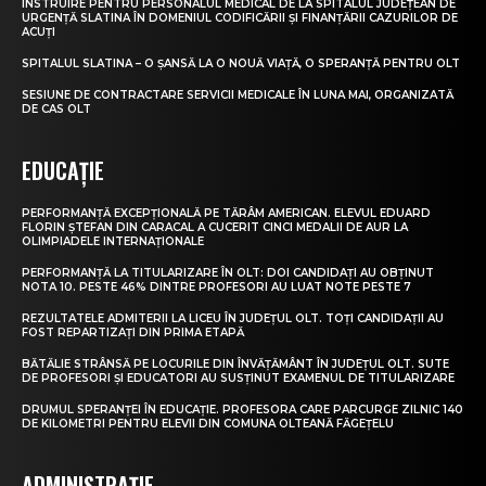
INSTRUIRE PENTRU PERSONALUL MEDICAL DE LA SPITALUL JUDEȚEAN DE
URGENȚĂ SLATINA ÎN DOMENIUL CODIFICĂRII ȘI FINANȚĂRII CAZURILOR DE
ACUȚI
SPITALUL SLATINA – O ȘANSĂ LA O NOUĂ VIAȚĂ, O SPERANȚĂ PENTRU OLT
SESIUNE DE CONTRACTARE SERVICII MEDICALE ÎN LUNA MAI, ORGANIZATĂ
DE CAS OLT
EDUCAȚIE
PERFORMANȚĂ EXCEPȚIONALĂ PE TĂRÂM AMERICAN. ELEVUL EDUARD
FLORIN ȘTEFAN DIN CARACAL A CUCERIT CINCI MEDALII DE AUR LA
OLIMPIADELE INTERNAȚIONALE
PERFORMANȚĂ LA TITULARIZARE ÎN OLT: DOI CANDIDAȚI AU OBȚINUT
NOTA 10. PESTE 46% DINTRE PROFESORI AU LUAT NOTE PESTE 7
REZULTATELE ADMITERII LA LICEU ÎN JUDEȚUL OLT. TOȚI CANDIDAȚII AU
FOST REPARTIZAȚI DIN PRIMA ETAPĂ
BĂTĂLIE STRÂNSĂ PE LOCURILE DIN ÎNVĂȚĂMÂNT ÎN JUDEȚUL OLT. SUTE
DE PROFESORI ȘI EDUCATORI AU SUSȚINUT EXAMENUL DE TITULARIZARE
DRUMUL SPERANȚEI ÎN EDUCAȚIE. PROFESORA CARE PARCURGE ZILNIC 140
DE KILOMETRI PENTRU ELEVII DIN COMUNA OLTEANĂ FĂGEȚELU
ADMINISTRAȚIE