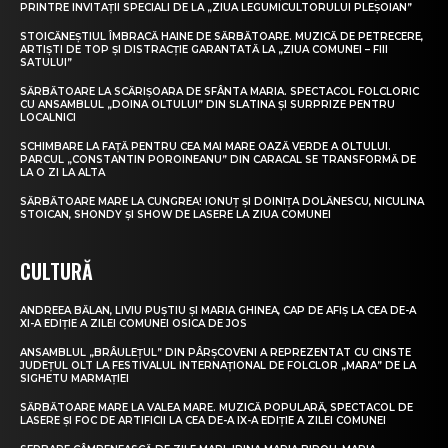
PRINTRE INVITAȚII SPECIALI DE LA „ZIUA LEGUMICULTORULUI PLEȘOIAN”
STOICĂNEȘTIUL ÎMBRACĂ HAINE DE SĂRBĂTOARE. MUZICĂ DE PETRECERE,
ARTIȘTI DE TOP ȘI DISTRACȚIE GARANTATĂ LA „ZIUA COMUNEI – FIII
SATULUI”
SĂRBĂTOARE LA SCĂRIȘOARA DE SFÂNTA MARIA. SPECTACOL FOLCLORIC
CU ANSAMBLUL „DOINA OLTULUI” DIN SLATINA ȘI SURPRIZE PENTRU
LOCALNICI
SCHIMBARE LA FAȚĂ PENTRU CEA MAI MARE OAZĂ VERDE A OLTULUI.
PARCUL „CONSTANTIN POROINEANU” DIN CARACAL SE TRANSFORMĂ DE
LA O ZI LA ALTA
SĂRBĂTOARE MARE LA CUNGREA! IONUȚ ȘI DOINIȚA DOLĂNESCU, NICULINA
STOICAN, SHONDY ȘI SHOW DE LASERE LA ZIUA COMUNEI
CULTURĂ
ANDREEA BĂLAN, LIVIU PUȘTIU ȘI MARIA GHINEA, CAP DE AFIȘ LA CEA DE-A
XI-A EDIȚIE A ZILEI COMUNEI OSICA DE JOS
ANSAMBLUL „BRÂULEȚUL” DIN PÂRȘCOVENI A REPREZENTAT CU CINSTE
JUDEȚUL OLT LA FESTIVALUL INTERNAȚIONAL DE FOLCLOR „MARA” DE LA
SIGHETU MARMAȚIEI
SĂRBĂTOARE MARE LA VALEA MARE. MUZICĂ POPULARĂ, SPECTACOL DE
LASERE ȘI FOC DE ARTIFICII LA CEA DE-A IX-A EDIȚIE A ZILEI COMUNEI