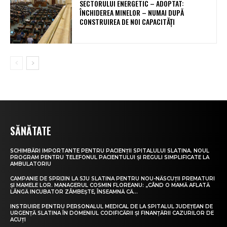
SECTORULUI ENERGETIC – ADOPTAT:
ÎNCHIDEREA MINELOR – NUMAI DUPĂ
CONSTRUIREA DE NOI CAPACITĂȚI
SĂNĂTATE
SCHIMBĂRI IMPORTANTE PENTRU PACIENȚII SPITALULUI SLATINA. NOUL
PROGRAM PENTRU TELEFONUL PACIENTULUI ȘI REGULI SIMPLIFICATE LA
AMBULATORIU
CAMPANIE DE SPRIJIN LA SJU SLATINA PENTRU NOU-NĂSCUȚII PREMATURI
ȘI MAMELE LOR. MANAGERUL COSMIN FLOREANU: „CÂND O MAMĂ AFLATĂ
LÂNGĂ INCUBATOR ZÂMBEȘTE, ÎNSEAMNĂ CĂ...
INSTRUIRE PENTRU PERSONALUL MEDICAL DE LA SPITALUL JUDEȚEAN DE
URGENȚĂ SLATINA ÎN DOMENIUL CODIFICĂRII ȘI FINANȚĂRII CAZURILOR DE
ACUȚI