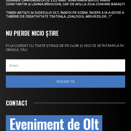
SERBARE CÂMPENEASCĂ DE ZILE MARI. IRINA MARIA BIROU, MARIA
CONSTANTIN ȘI LAVINIA BÎRSOGHE, CAP DE AFIȘ LA ZIUA COMUNEI BĂRĂȘTI
TINERI ARTIȘTI AI JUDEȚULUI OLT, ÎNAPOI PE SCENĂ. ÎNCEPE A IX-A EDIȚIE A
TABEREI DE CREATIVITATE TEATRALĂ „DIALOGUL ABSURZILOR…?”
NU PIERDE NICIO ȘTIRE
FI LA CURENT CU TOATE ȘTIRILE DE PE GLOB ȘI VEZI CE SE ÎNTÂMPLĂ ÎN
ORAȘUL TĂU.
ÎNSCRIE-TE
CONTACT
Eveniment de Olt