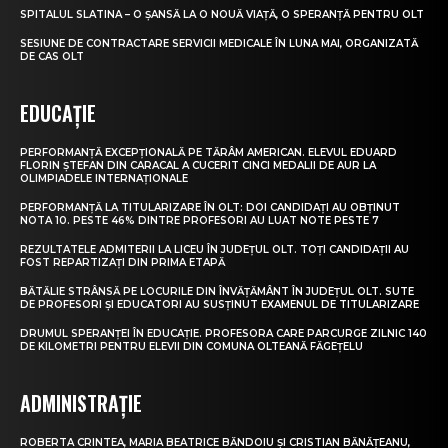
SPITALUL SLATINA – O ȘANSĂ LA O NOUĂ VIAȚĂ, O SPERANȚĂ PENTRU OLT
SESIUNE DE CONTRACTARE SERVICII MEDICALE ÎN LUNA MAI, ORGANIZATĂ
DE CAS OLT
EDUCAȚIE
PERFORMANȚĂ EXCEPȚIONALĂ PE TĂRÂM AMERICAN. ELEVUL EDUARD
FLORIN ȘTEFAN DIN CARACAL A CUCERIT CINCI MEDALII DE AUR LA
OLIMPIADELE INTERNAȚIONALE
PERFORMANȚĂ LA TITULARIZARE ÎN OLT: DOI CANDIDAȚI AU OBȚINUT
NOTA 10. PESTE 46% DINTRE PROFESORI AU LUAT NOTE PESTE 7
REZULTATELE ADMITERII LA LICEU ÎN JUDEȚUL OLT. TOȚI CANDIDAȚII AU
FOST REPARTIZAȚI DIN PRIMA ETAPĂ
BĂTĂLIE STRÂNSĂ PE LOCURILE DIN ÎNVĂȚĂMÂNT ÎN JUDEȚUL OLT. SUTE
DE PROFESORI ȘI EDUCATORI AU SUSȚINUT EXAMENUL DE TITULARIZARE
DRUMUL SPERANȚEI ÎN EDUCAȚIE. PROFESORA CARE PARCURGE ZILNIC 140
DE KILOMETRI PENTRU ELEVII DIN COMUNA OLTEANĂ FĂGEȚELU
ADMINISTRAȚIE
ROBERTA CRINTEA, MARIA BEATRICE BĂNDOIU ȘI CRISTIAN BĂNĂȚEANU,