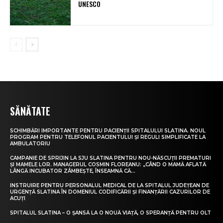
UNESCO
SĂNĂTATE
SCHIMBĂRI IMPORTANTE PENTRU PACIENȚII SPITALULUI SLATINA. NOUL
PROGRAM PENTRU TELEFONUL PACIENTULUI ȘI REGULI SIMPLIFICATE LA
AMBULATORIU
CAMPANIE DE SPRIJIN LA SJU SLATINA PENTRU NOU-NĂSCUȚII PREMATURI
ȘI MAMELE LOR. MANAGERUL COSMIN FLOREANU: „CÂND O MAMĂ AFLATĂ
LÂNGĂ INCUBATOR ZÂMBEȘTE, ÎNSEAMNĂ CĂ...
INSTRUIRE PENTRU PERSONALUL MEDICAL DE LA SPITALUL JUDEȚEAN DE
URGENȚĂ SLATINA ÎN DOMENIUL CODIFICĂRII ȘI FINANȚĂRII CAZURILOR DE
ACUȚI
SPITALUL SLATINA – O ȘANSĂ LA O NOUĂ VIAȚĂ, O SPERANȚĂ PENTRU OLT