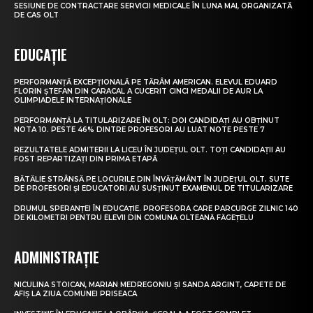
SESIUNE DE CONTRACTARE SERVICII MEDICALE ÎN LUNA MAI, ORGANIZATĂ
DE CAS OLT
EDUCAȚIE
PERFORMANȚĂ EXCEPȚIONALĂ PE TĂRÂM AMERICAN. ELEVUL EDUARD
FLORIN ȘTEFAN DIN CARACAL A CUCERIT CINCI MEDALII DE AUR LA
OLIMPIADELE INTERNAȚIONALE
PERFORMANȚĂ LA TITULARIZARE ÎN OLT: DOI CANDIDAȚI AU OBȚINUT
NOTA 10. PESTE 46% DINTRE PROFESORI AU LUAT NOTE PESTE 7
REZULTATELE ADMITERII LA LICEU ÎN JUDEȚUL OLT. TOȚI CANDIDAȚII AU
FOST REPARTIZAȚI DIN PRIMA ETAPĂ
BĂTĂLIE STRÂNSĂ PE LOCURILE DIN ÎNVĂȚĂMÂNT ÎN JUDEȚUL OLT. SUTE
DE PROFESORI ȘI EDUCATORI AU SUSȚINUT EXAMENUL DE TITULARIZARE
DRUMUL SPERANȚEI ÎN EDUCAȚIE. PROFESORA CARE PARCURGE ZILNIC 140
DE KILOMETRI PENTRU ELEVII DIN COMUNA OLTEANĂ FĂGEȚELU
ADMINISTRAȚIE
NICULINA STOICAN, MARIAN MEDREGONIU ȘI SANDA ARGINT, CAPETE DE
AFIȘ LA ZIUA COMUNEI PRISEACA