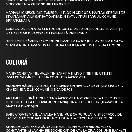
INVESTIȚIE ÎN EDUCAȚIE LA OBÂRȘIA. ȘCOALA A FOST COMPLET
MODERNIZATĂ CU FONDURI EUROPENE
MARIANA IONESCU CĂPITĂNESCU ȘI FLORIN GRIGORE, INVITAȚI SPECIALI DE
SFÂNTA MARIA LA SĂRBĂTOAREA DIN SATUL FRUNZARU AL COMUNEI
SPRÂNCENATA
CARACAL ARE UN NOU CENTRU DE COLECTARE A DEȘEURILOR. INVESTIȚIE
DE PESTE 3,8 MILIOANE LEI FINALIZATĂ PRIN PNRR
PETRECERE CÂMPENEASCĂ DE ZILE MARI LA FĂRCAȘELE. ANDREEA BĂNICĂ,
MUZICĂ POPULARĂ ȘI UN FOC DE ARTIFICII GRANDIOS DE ZIUA COMUNEI
CULTURĂ
MARIA CONSTANTIN, VALENTIN SANFIRA ȘI LINO, PRINTRE ARTIȘTII
INVITAȚI SĂ CÂNTE LA ZIUA COMUNEI PÂRȘCOVENI
ANDREEA BĂLAN, LIVIU PUȘTIU ȘI MARIA GHINEA, CAP DE AFIȘ LA CEA DE-A
XI-A EDIȚIE A ZILEI COMUNEI OSICA DE JOS
ANSAMBLUL „BRÂULEȚUL” DIN PÂRȘCOVENI A REPREZENTAT CU CINSTE
JUDEȚUL OLT LA FESTIVALUL INTERNAȚIONAL DE FOLCLOR „MARA” DE LA
SIGHETU MARMAȚIEI
SĂRBĂTOARE MARE LA VALEA MARE. MUZICĂ POPULARĂ, SPECTACOL DE
LASERE ȘI FOC DE ARTIFICII LA CEA DE-A IX-A EDIȚIE A ZILEI COMUNEI
SERBARE CÂMPENEASCĂ DE ZILE MARI. IRINA MARIA BIROU, MARIA
CONSTANTIN ȘI LAVINIA BÎRSOGHE, CAP DE AFIȘ LA ZIUA COMUNEI BĂRĂȘTI