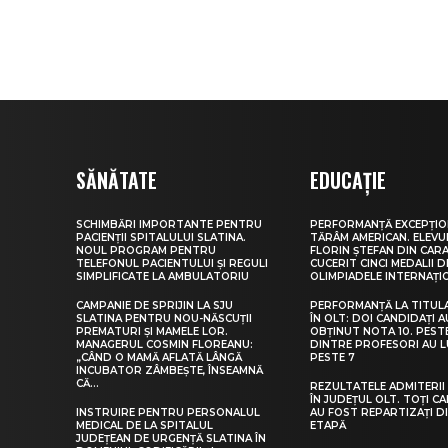
SĂNĂTATE
EDUCAȚIE
SCHIMBĂRI IMPORTANTE PENTRU
PERFORMANȚĂ EXCEPȚIO
PACIENȚII SPITALULUI SLATINA.
TĂRÂM AMERICAN. ELEV
NOUL PROGRAM PENTRU
FLORIN ȘTEFAN DIN CARA
TELEFONUL PACIENTULUI ȘI REGULI
CUCERIT CINCI MEDALII D
SIMPLIFICATE LA AMBULATORIU
OLIMPIADELE INTERNAȚI
CAMPANIE DE SPRIJIN LA SJU
PERFORMANȚĂ LA TITUL
SLATINA PENTRU NOU-NĂSCUȚII
ÎN OLT: DOI CANDIDAȚI A
PREMATURI ȘI MAMELE LOR.
OBȚINUT NOTA 10. PEST
MANAGERUL COSMIN FLOREANU:
DINTRE PROFESORI AU 
„CÂND O MAMĂ AFLATĂ LÂNGĂ
PESTE 7
INCUBATOR ZÂMBEȘTE, ÎNSEAMNĂ
CĂ...
REZULTATELE ADMITERII 
ÎN JUDEȚUL OLT. TOȚI CA
INSTRUIRE PENTRU PERSONALUL
AU FOST REPARTIZAȚI D
MEDICAL DE LA SPITALUL
ETAPĂ
JUDEȚEAN DE URGENȚĂ SLATINA ÎN