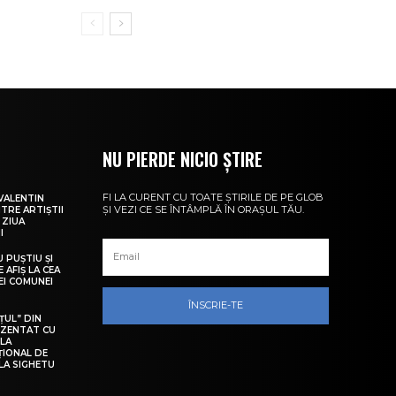
NU PIERDE NICIO ȘTIRE
FI LA CURENT CU TOATE ȘTIRILE DE PE GLOB
VALENTIN
ȘI VEZI CE SE ÎNTÂMPLĂ ÎN ORAȘUL TĂU.
NTRE ARTIȘTII
 ZIUA
I
U PUȘTIU ȘI
 AFIȘ LA CEA
LEI COMUNEI
ÎNSCRIE-TE
ȚUL” DIN
EZENTAT CU
 LA
ȚIONAL DE
LA SIGHETU