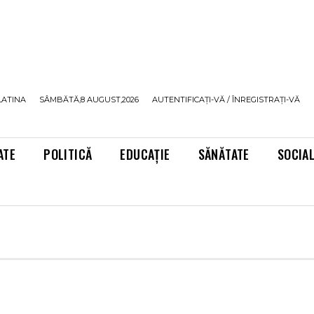
LATINA
SÂMBĂTĂ,8 AUGUST,2026
AUTENTIFICAȚI-VĂ / ÎNREGISTRAȚI-VĂ
ATE
POLITICĂ
EDUCAȚIE
SĂNĂTATE
SOCIA