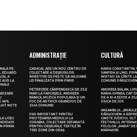
ADMINISTRAȚIE
CULTURĂ
NALĂ PE
CARACAL ARE UN NOU CENTRU DE
MARIA CONSTANTIN, 
UL EDUARD
COLECTARE A DEȘEURILOR.
SANFIRA ȘI LINO, PRI
CAL A
INVESTIȚIE DE PESTE 3,8 MILIOANE
INVITAȚI SĂ CÂNTE LA
E AUR LA
LEI FINALIZATĂ PRIN PNRR
COMUNEI PÂRȘCOVEN
ONALE
PETRECERE CÂMPENEASCĂ DE ZILE
ANDREEA BĂLAN, LIVI
ARIZARE
MARI LA FĂRCAȘELE. ANDREEA
MARIA GHINEA, CAP DE
U
BĂNICĂ, MUZICĂ POPULARĂ ȘI UN
DE-A XI-A EDIȚIE A ZI
E 46%
FOC DE ARTIFICII GRANDIOS DE
OSICA DE JOS
LUAT NOTE
ZIUA COMUNEI
ANSAMBLUL „BRÂULE
PAS IMPORTANT PENTRU
PÂRȘCOVENI A REPR
LA LICEU
PROTEJAREA MEDIULUI LA
CINSTE JUDEȚUL OLT
NDIDAȚII
CORABIA. COLECTARE SEPARATĂ
FESTIVALUL INTERNA
IN PRIMA
PENTRU DEȘEURILE TEXTILE ÎN
FOLCLOR „MARA” DE 
TREI ZONE DIN ORAȘ
MARMAȚIEI