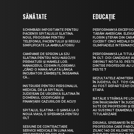
SĂNĂTATE
EDUCAȚIE
SCHIMBĂRI IMPORTANTE PENTRU
PERFORMANȚĂ EXCEPȚIO
PACIENȚII SPITALULUI SLATINA.
TĂRÂM AMERICAN. ELEV
NOUL PROGRAM PENTRU
FLORIN ȘTEFAN DIN CARA
TELEFONUL PACIENTULUI ȘI REGULI
CUCERIT CINCI MEDALII D
SIMPLIFICATE LA AMBULATORIU
OLIMPIADELE INTERNAȚI
CAMPANIE DE SPRIJIN LA SJU
PERFORMANȚĂ LA TITUL
SLATINA PENTRU NOU-NĂSCUȚII
ÎN OLT: DOI CANDIDAȚI A
PREMATURI ȘI MAMELE LOR.
OBȚINUT NOTA 10. PEST
MANAGERUL COSMIN FLOREANU:
DINTRE PROFESORI AU 
„CÂND O MAMĂ AFLATĂ LÂNGĂ
PESTE 7
INCUBATOR ZÂMBEȘTE, ÎNSEAMNĂ
CĂ...
REZULTATELE ADMITERII 
ÎN JUDEȚUL OLT. TOȚI CA
INSTRUIRE PENTRU PERSONALUL
AU FOST REPARTIZAȚI D
MEDICAL DE LA SPITALUL
ETAPĂ
JUDEȚEAN DE URGENȚĂ SLATINA ÎN
DOMENIUL CODIFICĂRII ȘI
BĂTĂLIE STRÂNSĂ PE LO
FINANȚĂRII CAZURILOR DE ACUȚI
DIN ÎNVĂȚĂMÂNT ÎN JUDE
SUTE DE PROFESORI ȘI 
SPITALUL SLATINA – O ȘANSĂ LA O
AU SUSȚINUT EXAMENUL 
NOUĂ VIAȚĂ, O SPERANȚĂ PENTRU
TITULARIZARE
OLT
DRUMUL SPERANȚEI ÎN E
SESIUNE DE CONTRACTARE
PROFESORA CARE PARC
SERVICII MEDICALE ÎN LUNA MAI,
ZILNIC 140 DE KILOMETR