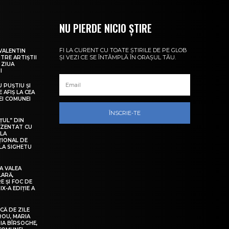
NU PIERDE NICIO ȘTIRE
FI LA CURENT CU TOATE ȘTIRILE DE PE GLOB
VALENTIN
ȘI VEZI CE SE ÎNTÂMPLĂ ÎN ORAȘUL TĂU.
NTRE ARTIȘTII
 ZIUA
I
U PUȘTIU ȘI
 AFIȘ LA CEA
LEI COMUNEI
ÎNSCRIE-TE
ȚUL” DIN
EZENTAT CU
 LA
ȚIONAL DE
LA SIGHETU
A VALEA
LARĂ,
E ȘI FOC DE
IX-A EDIȚIE A
Ă DE ZILE
IROU, MARIA
IA BÎRSOGHE,