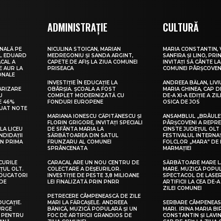
ADMINISTRAȚIE
CULTURĂ
NALĂ PE
NICULINA STOICAN, MARIAN
MARIA CONSTANTIN, 
UL EDUARD
MEDREGONIU ȘI SANDA ARGINT,
SANFIRA ȘI LINO, PRI
CAL A
CAPETE DE AFIȘ LA ZIUA COMUNEI
INVITAȚI SĂ CÂNTE LA
E AUR LA
PRISEACA
COMUNEI PÂRȘCOVEN
ONALE
INVESTIȚIE ÎN EDUCAȚIE LA
ANDREEA BĂLAN, LIVI
ARIZARE
OBÂRȘIA. ȘCOALA A FOST
MARIA GHINEA, CAP DE
U
COMPLET MODERNIZATĂ CU
DE-A XI-A EDIȚIE A ZI
E 46%
FONDURI EUROPENE
OSICA DE JOS
LUAT NOTE
MARIANA IONESCU CĂPITĂNESCU ȘI
ANSAMBLUL „BRÂULE
FLORIN GRIGORE, INVITAȚI SPECIALI
PÂRȘCOVENI A REPR
LA LICEU
DE SFÂNTA MARIA LA
CINSTE JUDEȚUL OLT
NDIDAȚII
SĂRBĂTOAREA DIN SATUL
FESTIVALUL INTERNA
IN PRIMA
FRUNZARU AL COMUNEI
FOLCLOR „MARA” DE 
SPRÂNCENATA
MARMAȚIEI
CURILE
CARACAL ARE UN NOU CENTRU DE
SĂRBĂTOARE MARE L
ȚUL OLT.
COLECTARE A DEȘEURILOR.
MARE. MUZICĂ POPU
EDUCATORI
INVESTIȚIE DE PESTE 3,8 MILIOANE
SPECTACOL DE LASER
DE
LEI FINALIZATĂ PRIN PNRR
ARTIFICII LA CEA DE-A 
ZILEI COMUNEI
PETRECERE CÂMPENEASCĂ DE ZILE
DUCAȚIE.
MARI LA FĂRCAȘELE. ANDREEA
SERBARE CÂMPENEASC
URGE
BĂNICĂ, MUZICĂ POPULARĂ ȘI UN
MARI. IRINA MARIA B
I PENTRU
FOC DE ARTIFICII GRANDIOS DE
CONSTANTIN ȘI LAVIN