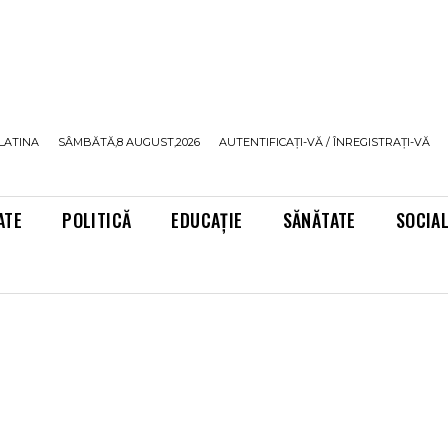
LATINA
SÂMBĂTĂ,8 AUGUST,2026
AUTENTIFICAȚI-VĂ / ÎNREGISTRAȚI-VĂ
ATE
POLITICĂ
EDUCAȚIE
SĂNĂTATE
SOCIA