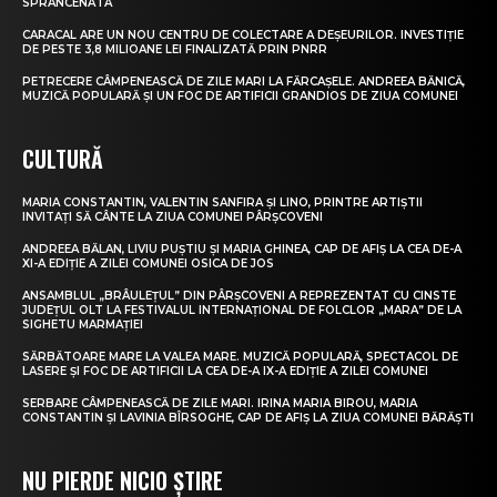
SPRÂNCENATA
CARACAL ARE UN NOU CENTRU DE COLECTARE A DEȘEURILOR. INVESTIȚIE
DE PESTE 3,8 MILIOANE LEI FINALIZATĂ PRIN PNRR
PETRECERE CÂMPENEASCĂ DE ZILE MARI LA FĂRCAȘELE. ANDREEA BĂNICĂ,
MUZICĂ POPULARĂ ȘI UN FOC DE ARTIFICII GRANDIOS DE ZIUA COMUNEI
CULTURĂ
MARIA CONSTANTIN, VALENTIN SANFIRA ȘI LINO, PRINTRE ARTIȘTII
INVITAȚI SĂ CÂNTE LA ZIUA COMUNEI PÂRȘCOVENI
ANDREEA BĂLAN, LIVIU PUȘTIU ȘI MARIA GHINEA, CAP DE AFIȘ LA CEA DE-A
XI-A EDIȚIE A ZILEI COMUNEI OSICA DE JOS
ANSAMBLUL „BRÂULEȚUL” DIN PÂRȘCOVENI A REPREZENTAT CU CINSTE
JUDEȚUL OLT LA FESTIVALUL INTERNAȚIONAL DE FOLCLOR „MARA” DE LA
SIGHETU MARMAȚIEI
SĂRBĂTOARE MARE LA VALEA MARE. MUZICĂ POPULARĂ, SPECTACOL DE
LASERE ȘI FOC DE ARTIFICII LA CEA DE-A IX-A EDIȚIE A ZILEI COMUNEI
SERBARE CÂMPENEASCĂ DE ZILE MARI. IRINA MARIA BIROU, MARIA
CONSTANTIN ȘI LAVINIA BÎRSOGHE, CAP DE AFIȘ LA ZIUA COMUNEI BĂRĂȘTI
NU PIERDE NICIO ȘTIRE