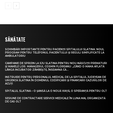
SĂNĂTATE
SCHIMBĂRI IMPORTANTE PENTRU PACIENȚII SPITALULUI SLATINA. NOUL
PROGRAM PENTRU TELEFONUL PACIENTULUI ȘI REGULI SIMPLIFICATE LA
AMBULATORIU
CAMPANIE DE SPRIJIN LA SJU SLATINA PENTRU NOU-NĂSCUȚII PREMATURI
ȘI MAMELE LOR. MANAGERUL COSMIN FLOREANU: „CÂND O MAMĂ AFLATĂ
LÂNGĂ INCUBATOR ZÂMBEȘTE, ÎNSEAMNĂ CĂ...
INSTRUIRE PENTRU PERSONALUL MEDICAL DE LA SPITALUL JUDEȚEAN DE
URGENȚĂ SLATINA ÎN DOMENIUL CODIFICĂRII ȘI FINANȚĂRII CAZURILOR DE
ACUȚI
SPITALUL SLATINA – O ȘANSĂ LA O NOUĂ VIAȚĂ, O SPERANȚĂ PENTRU OLT
SESIUNE DE CONTRACTARE SERVICII MEDICALE ÎN LUNA MAI, ORGANIZATĂ
DE CAS OLT