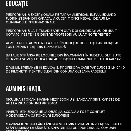
EDUCAȚIE
PERFORMANȚĂ EXCEPȚIONALĂ PE TĂRÂM AMERICAN. ELEVUL EDUARD
FLORIN ȘTEFAN DIN CARACAL A CUCERIT CINCI MEDALII DE AUR LA
OLIMPIADELE INTERNAȚIONALE
PERFORMANȚĂ LA TITULARIZARE ÎN OLT: DOI CANDIDAȚI AU OBȚINUT
NOTA 10. PESTE 46% DINTRE PROFESORI AU LUAT NOTE PESTE 7
REZULTATELE ADMITERII LA LICEU ÎN JUDEȚUL OLT. TOȚI CANDIDAȚII AU
FOST REPARTIZAȚI DIN PRIMA ETAPĂ
BĂTĂLIE STRÂNSĂ PE LOCURILE DIN ÎNVĂȚĂMÂNT ÎN JUDEȚUL OLT. SUTE
DE PROFESORI ȘI EDUCATORI AU SUSȚINUT EXAMENUL DE TITULARIZARE
DRUMUL SPERANȚEI ÎN EDUCAȚIE. PROFESORA CARE PARCURGE ZILNIC 140
DE KILOMETRI PENTRU ELEVII DIN COMUNA OLTEANĂ FĂGEȚELU
ADMINISTRAȚIE
NICULINA STOICAN, MARIAN MEDREGONIU ȘI SANDA ARGINT, CAPETE DE
AFIȘ LA ZIUA COMUNEI PRISEACA
INVESTIȚIE ÎN EDUCAȚIE LA OBÂRȘIA. ȘCOALA A FOST COMPLET
MODERNIZATĂ CU FONDURI EUROPENE
MARIANA IONESCU CĂPITĂNESCU ȘI FLORIN GRIGORE, INVITAȚI SPECIALI DE
SFÂNTA MARIA LA SĂRBĂTOAREA DIN SATUL FRUNZARU AL COMUNEI