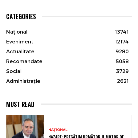
CATEGORIES
Național
13741
Eveniment
12174
Actualitate
9280
Recomandate
5058
Social
3729
Administrație
2621
MUST READ
NAȚIONAL
NAZARE: PREGĂTIM URMĂTORUL MOTOR DE