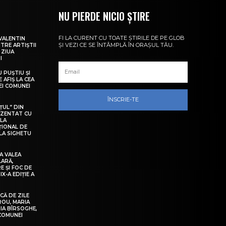
NU PIERDE NICIO ȘTIRE
FI LA CURENT CU TOATE ȘTIRILE DE PE GLOB
VALENTIN
ȘI VEZI CE SE ÎNTÂMPLĂ ÎN ORAȘUL TĂU.
NTRE ARTIȘTII
 ZIUA
I
U PUȘTIU ȘI
 AFIȘ LA CEA
LEI COMUNEI
ÎNSCRIE-TE
ȚUL” DIN
EZENTAT CU
 LA
ȚIONAL DE
LA SIGHETU
A VALEA
LARĂ,
E ȘI FOC DE
IX-A EDIȚIE A
Ă DE ZILE
IROU, MARIA
IA BÎRSOGHE,
 COMUNEI