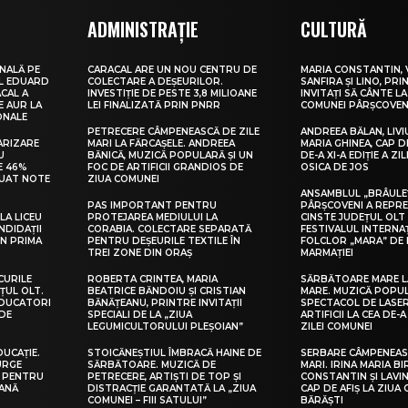
ADMINISTRAȚIE
CULTURĂ
NALĂ PE
CARACAL ARE UN NOU CENTRU DE
MARIA CONSTANTIN, 
UL EDUARD
COLECTARE A DEȘEURILOR.
SANFIRA ȘI LINO, PRI
CAL A
INVESTIȚIE DE PESTE 3,8 MILIOANE
INVITAȚI SĂ CÂNTE LA
E AUR LA
LEI FINALIZATĂ PRIN PNRR
COMUNEI PÂRȘCOVEN
ONALE
PETRECERE CÂMPENEASCĂ DE ZILE
ANDREEA BĂLAN, LIVI
ARIZARE
MARI LA FĂRCAȘELE. ANDREEA
MARIA GHINEA, CAP DE
U
BĂNICĂ, MUZICĂ POPULARĂ ȘI UN
DE-A XI-A EDIȚIE A ZI
E 46%
FOC DE ARTIFICII GRANDIOS DE
OSICA DE JOS
LUAT NOTE
ZIUA COMUNEI
ANSAMBLUL „BRÂULE
PAS IMPORTANT PENTRU
PÂRȘCOVENI A REPR
LA LICEU
PROTEJAREA MEDIULUI LA
CINSTE JUDEȚUL OLT
NDIDAȚII
CORABIA. COLECTARE SEPARATĂ
FESTIVALUL INTERNA
IN PRIMA
PENTRU DEȘEURILE TEXTILE ÎN
FOLCLOR „MARA” DE 
TREI ZONE DIN ORAȘ
MARMAȚIEI
CURILE
ROBERTA CRINTEA, MARIA
SĂRBĂTOARE MARE L
ȚUL OLT.
BEATRICE BĂNDOIU ȘI CRISTIAN
MARE. MUZICĂ POPU
EDUCATORI
BĂNĂȚEANU, PRINTRE INVITAȚII
SPECTACOL DE LASER
DE
SPECIALI DE LA „ZIUA
ARTIFICII LA CEA DE-A 
LEGUMICULTORULUI PLEȘOIAN”
ZILEI COMUNEI
DUCAȚIE.
STOICĂNEȘTIUL ÎMBRACĂ HAINE DE
SERBARE CÂMPENEASC
URGE
SĂRBĂTOARE. MUZICĂ DE
MARI. IRINA MARIA B
I PENTRU
PETRECERE, ARTIȘTI DE TOP ȘI
CONSTANTIN ȘI LAVIN
EANĂ
DISTRACȚIE GARANTATĂ LA „ZIUA
CAP DE AFIȘ LA ZIUA
COMUNEI – FIII SATULUI”
BĂRĂȘTI