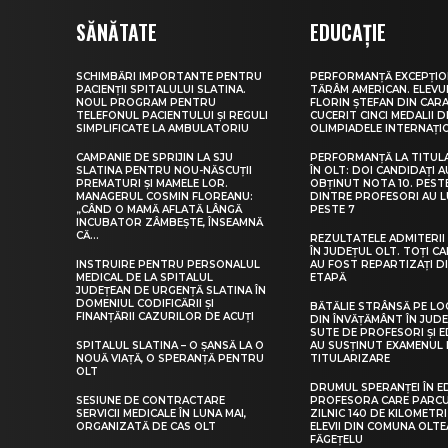
SĂNĂTATE
EDUCAȚIE
SCHIMBĂRI IMPORTANTE PENTRU
PERFORMANȚĂ EXCEPȚIO
PACIENȚII SPITALULUI SLATINA.
TĂRÂM AMERICAN. ELEV
NOUL PROGRAM PENTRU
FLORIN ȘTEFAN DIN CARA
TELEFONUL PACIENTULUI ȘI REGULI
CUCERIT CINCI MEDALII D
SIMPLIFICATE LA AMBULATORIU
OLIMPIADELE INTERNAȚI
CAMPANIE DE SPRIJIN LA SJU
PERFORMANȚĂ LA TITUL
SLATINA PENTRU NOU-NĂSCUȚII
ÎN OLT: DOI CANDIDAȚI A
PREMATURI ȘI MAMELE LOR.
OBȚINUT NOTA 10. PEST
MANAGERUL COSMIN FLOREANU:
DINTRE PROFESORI AU 
„CÂND O MAMĂ AFLATĂ LÂNGĂ
PESTE 7
INCUBATOR ZÂMBEȘTE, ÎNSEAMNĂ
CĂ...
REZULTATELE ADMITERII 
ÎN JUDEȚUL OLT. TOȚI CA
INSTRUIRE PENTRU PERSONALUL
AU FOST REPARTIZAȚI D
MEDICAL DE LA SPITALUL
ETAPĂ
JUDEȚEAN DE URGENȚĂ SLATINA ÎN
DOMENIUL CODIFICĂRII ȘI
BĂTĂLIE STRÂNSĂ PE LO
FINANȚĂRII CAZURILOR DE ACUȚI
DIN ÎNVĂȚĂMÂNT ÎN JUDE
SUTE DE PROFESORI ȘI 
SPITALUL SLATINA – O ȘANSĂ LA O
AU SUSȚINUT EXAMENUL 
NOUĂ VIAȚĂ, O SPERANȚĂ PENTRU
TITULARIZARE
OLT
DRUMUL SPERANȚEI ÎN E
SESIUNE DE CONTRACTARE
PROFESORA CARE PARC
SERVICII MEDICALE ÎN LUNA MAI,
ZILNIC 140 DE KILOMETR
ORGANIZATĂ DE CAS OLT
ELEVII DIN COMUNA OLT
FĂGEȚELU