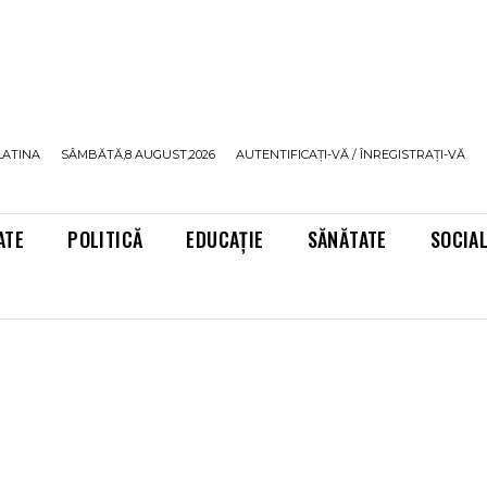
LATINA
SÂMBĂTĂ,8 AUGUST,2026
AUTENTIFICAȚI-VĂ / ÎNREGISTRAȚI-VĂ
ATE
POLITICĂ
EDUCAȚIE
SĂNĂTATE
SOCIA