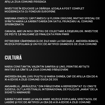
AFIȘ LA ZIUA COMUNEI PRISEACA
INVESTIȚIE ÎN EDUCAȚIE LA OBÂRȘIA. ȘCOALA A FOST COMPLET
MODERNIZATĂ CU FONDURI EUROPENE
MARIANA IONESCU CĂPITĂNESCU ȘI FLORIN GRIGORE, INVITAȚI SPECIALI DE
SFÂNTA MARIA LA SĂRBĂTOAREA DIN SATUL FRUNZARU AL COMUNEI
SPRÂNCENATA
CARACAL ARE UN NOU CENTRU DE COLECTARE A DEȘEURILOR. INVESTIȚIE
DE PESTE 3,8 MILIOANE LEI FINALIZATĂ PRIN PNRR
PETRECERE CÂMPENEASCĂ DE ZILE MARI LA FĂRCAȘELE. ANDREEA BĂNICĂ,
MUZICĂ POPULARĂ ȘI UN FOC DE ARTIFICII GRANDIOS DE ZIUA COMUNEI
CULTURĂ
MARIA CONSTANTIN, VALENTIN SANFIRA ȘI LINO, PRINTRE ARTIȘTII
INVITAȚI SĂ CÂNTE LA ZIUA COMUNEI PÂRȘCOVENI
ANDREEA BĂLAN, LIVIU PUȘTIU ȘI MARIA GHINEA, CAP DE AFIȘ LA CEA DE-A
XI-A EDIȚIE A ZILEI COMUNEI OSICA DE JOS
ANSAMBLUL „BRÂULEȚUL” DIN PÂRȘCOVENI A REPREZENTAT CU CINSTE
JUDEȚUL OLT LA FESTIVALUL INTERNAȚIONAL DE FOLCLOR „MARA” DE LA
SIGHETU MARMAȚIEI
SĂRBĂTOARE MARE LA VALEA MARE. MUZICĂ POPULARĂ, SPECTACOL DE
LASERE ȘI FOC DE ARTIFICII LA CEA DE-A IX-A EDIȚIE A ZILEI COMUNEI