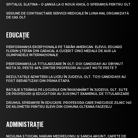
SPITALUL SLATINA – O ȘANSĂ LA O NOUĂ VIAȚĂ, O SPERANȚĂ PENTRU OLT
SESIUNE DE CONTRACTARE SERVICII MEDICALE ÎN LUNA MAI, ORGANIZATĂ
DE CAS OLT
EDUCAȚIE
PERFORMANȚĂ EXCEPȚIONALĂ PE TĂRÂM AMERICAN. ELEVUL EDUARD
FLORIN ȘTEFAN DIN CARACAL A CUCERIT CINCI MEDALII DE AUR LA
OLIMPIADELE INTERNAȚIONALE
PERFORMANȚĂ LA TITULARIZARE ÎN OLT: DOI CANDIDAȚI AU OBȚINUT
NOTA 10. PESTE 46% DINTRE PROFESORI AU LUAT NOTE PESTE 7
REZULTATELE ADMITERII LA LICEU ÎN JUDEȚUL OLT. TOȚI CANDIDAȚII AU
FOST REPARTIZAȚI DIN PRIMA ETAPĂ
BĂTĂLIE STRÂNSĂ PE LOCURILE DIN ÎNVĂȚĂMÂNT ÎN JUDEȚUL OLT. SUTE
DE PROFESORI ȘI EDUCATORI AU SUSȚINUT EXAMENUL DE TITULARIZARE
DRUMUL SPERANȚEI ÎN EDUCAȚIE. PROFESORA CARE PARCURGE ZILNIC 140
DE KILOMETRI PENTRU ELEVII DIN COMUNA OLTEANĂ FĂGEȚELU
ADMINISTRAȚIE
NICULINA STOICAN, MARIAN MEDREGONIU ȘI SANDA ARGINT, CAPETE DE