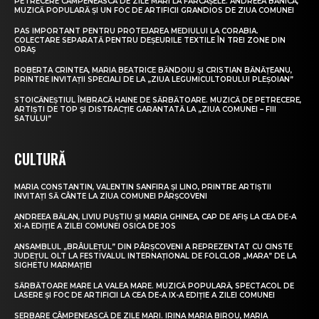
PETRECERE CÂMPENEASCĂ DE ZILE MARI LA FĂRCAȘELE. ANDREEA BĂNICĂ,
MUZICĂ POPULARĂ ȘI UN FOC DE ARTIFICII GRANDIOS DE ZIUA COMUNEI
PAS IMPORTANT PENTRU PROTEJAREA MEDIULUI LA CORABIA.
COLECTARE SEPARATĂ PENTRU DEȘEURILE TEXTILE ÎN TREI ZONE DIN
ORAȘ
ROBERTA CRINTEA, MARIA BEATRICE BĂNDOIU ȘI CRISTIAN BĂNĂȚEANU,
PRINTRE INVITAȚII SPECIALI DE LA „ZIUA LEGUMICULTORULUI PLEȘOIAN”
STOICĂNEȘTIUL ÎMBRACĂ HAINE DE SĂRBĂTOARE. MUZICĂ DE PETRECERE,
ARTIȘTI DE TOP ȘI DISTRACȚIE GARANTATĂ LA „ZIUA COMUNEI – FIII
SATULUI”
CULTURĂ
MARIA CONSTANTIN, VALENTIN SANFIRA ȘI LINO, PRINTRE ARTIȘTII
INVITAȚI SĂ CÂNTE LA ZIUA COMUNEI PÂRȘCOVENI
ANDREEA BĂLAN, LIVIU PUȘTIU ȘI MARIA GHINEA, CAP DE AFIȘ LA CEA DE-A
XI-A EDIȚIE A ZILEI COMUNEI OSICA DE JOS
ANSAMBLUL „BRÂULEȚUL” DIN PÂRȘCOVENI A REPREZENTAT CU CINSTE
JUDEȚUL OLT LA FESTIVALUL INTERNAȚIONAL DE FOLCLOR „MARA” DE LA
SIGHETU MARMAȚIEI
SĂRBĂTOARE MARE LA VALEA MARE. MUZICĂ POPULARĂ, SPECTACOL DE
LASERE ȘI FOC DE ARTIFICII LA CEA DE-A IX-A EDIȚIE A ZILEI COMUNEI
SERBARE CÂMPENEASCĂ DE ZILE MARI. IRINA MARIA BIROU, MARIA