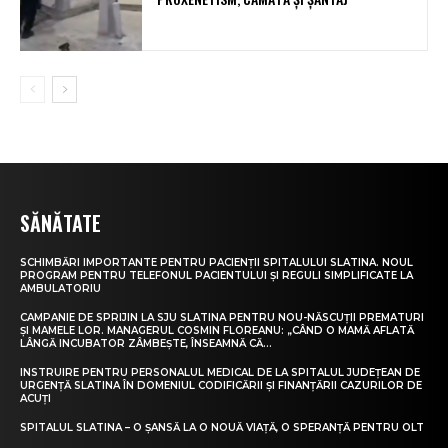
SĂNĂTATE
SCHIMBĂRI IMPORTANTE PENTRU PACIENȚII SPITALULUI SLATINA. NOUL
PROGRAM PENTRU TELEFONUL PACIENTULUI ȘI REGULI SIMPLIFICATE LA
AMBULATORIU
CAMPANIE DE SPRIJIN LA SJU SLATINA PENTRU NOU-NĂSCUȚII PREMATURI
ȘI MAMELE LOR. MANAGERUL COSMIN FLOREANU: „CÂND O MAMĂ AFLATĂ
LÂNGĂ INCUBATOR ZÂMBEȘTE, ÎNSEAMNĂ CĂ...
INSTRUIRE PENTRU PERSONALUL MEDICAL DE LA SPITALUL JUDEȚEAN DE
URGENȚĂ SLATINA ÎN DOMENIUL CODIFICĂRII ȘI FINANȚĂRII CAZURILOR DE
ACUȚI
SPITALUL SLATINA – O ȘANSĂ LA O NOUĂ VIAȚĂ, O SPERANȚĂ PENTRU OLT