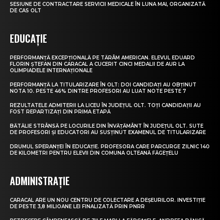
SESIUNE DE CONTRACTARE SERVICII MEDICALE ÎN LUNA MAI, ORGANIZATĂ
DE CAS OLT
EDUCAȚIE
PERFORMANȚĂ EXCEPȚIONALĂ PE TĂRÂM AMERICAN. ELEVUL EDUARD
FLORIN ȘTEFAN DIN CARACAL A CUCERIT CINCI MEDALII DE AUR LA
OLIMPIADELE INTERNAȚIONALE
PERFORMANȚĂ LA TITULARIZARE ÎN OLT: DOI CANDIDAȚI AU OBȚINUT
NOTA 10. PESTE 46% DINTRE PROFESORI AU LUAT NOTE PESTE 7
REZULTATELE ADMITERII LA LICEU ÎN JUDEȚUL OLT. TOȚI CANDIDAȚII AU
FOST REPARTIZAȚI DIN PRIMA ETAPĂ
BĂTĂLIE STRÂNSĂ PE LOCURILE DIN ÎNVĂȚĂMÂNT ÎN JUDEȚUL OLT. SUTE
DE PROFESORI ȘI EDUCATORI AU SUSȚINUT EXAMENUL DE TITULARIZARE
DRUMUL SPERANȚEI ÎN EDUCAȚIE. PROFESORA CARE PARCURGE ZILNIC 140
DE KILOMETRI PENTRU ELEVII DIN COMUNA OLTEANĂ FĂGEȚELU
ADMINISTRAȚIE
CARACAL ARE UN NOU CENTRU DE COLECTARE A DEȘEURILOR. INVESTIȚIE
DE PESTE 3,8 MILIOANE LEI FINALIZATĂ PRIN PNRR