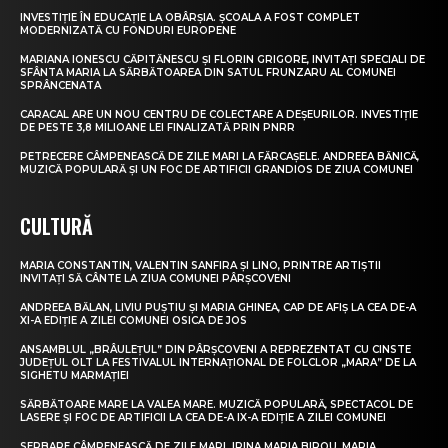
INVESTIȚIE ÎN EDUCAȚIE LA OBÂRȘIA. ȘCOALA A FOST COMPLET
MODERNIZATĂ CU FONDURI EUROPENE
MARIANA IONESCU CĂPITĂNESCU ȘI FLORIN GRIGORE, INVITAȚI SPECIALI DE
SFÂNTA MARIA LA SĂRBĂTOAREA DIN SATUL FRUNZARU AL COMUNEI
SPRÂNCENATA
CARACAL ARE UN NOU CENTRU DE COLECTARE A DEȘEURILOR. INVESTIȚIE
DE PESTE 3,8 MILIOANE LEI FINALIZATĂ PRIN PNRR
PETRECERE CÂMPENEASCĂ DE ZILE MARI LA FĂRCAȘELE. ANDREEA BĂNICĂ,
MUZICĂ POPULARĂ ȘI UN FOC DE ARTIFICII GRANDIOS DE ZIUA COMUNEI
CULTURĂ
MARIA CONSTANTIN, VALENTIN SANFIRA ȘI LINO, PRINTRE ARTIȘTII
INVITAȚI SĂ CÂNTE LA ZIUA COMUNEI PÂRȘCOVENI
ANDREEA BĂLAN, LIVIU PUȘTIU ȘI MARIA GHINEA, CAP DE AFIȘ LA CEA DE-A
XI-A EDIȚIE A ZILEI COMUNEI OSICA DE JOS
ANSAMBLUL „BRÂULEȚUL” DIN PÂRȘCOVENI A REPREZENTAT CU CINSTE
JUDEȚUL OLT LA FESTIVALUL INTERNAȚIONAL DE FOLCLOR „MARA” DE LA
SIGHETU MARMAȚIEI
SĂRBĂTOARE MARE LA VALEA MARE. MUZICĂ POPULARĂ, SPECTACOL DE
LASERE ȘI FOC DE ARTIFICII LA CEA DE-A IX-A EDIȚIE A ZILEI COMUNEI
SERBARE CÂMPENEASCĂ DE ZILE MARI. IRINA MARIA BIROU, MARIA