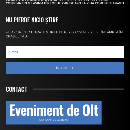
CONSTANTIN ȘI LAVINIA BÎRSOGHE, CAP DE AFIȘ LA ZIUA COMUNEI BĂRĂȘTI
NU PIERDE NICIO ȘTIRE
FI LA CURENT CU TOATE ȘTIRILE DE PE GLOB ȘI VEZI CE SE ÎNTÂMPLĂ ÎN
ORAȘUL TĂU.
ÎNSCRIE-TE
CONTACT
Eveniment de Olt
COTIDIAN JUDEȚEAN