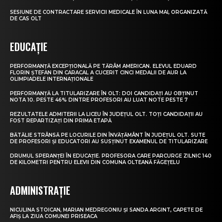
SESIUNE DE CONTRACTARE SERVICII MEDICALE ÎN LUNA MAI, ORGANIZATĂ
DE CAS OLT
EDUCAȚIE
PERFORMANȚĂ EXCEPȚIONALĂ PE TĂRÂM AMERICAN. ELEVUL EDUARD
FLORIN ȘTEFAN DIN CARACAL A CUCERIT CINCI MEDALII DE AUR LA
OLIMPIADELE INTERNAȚIONALE
PERFORMANȚĂ LA TITULARIZARE ÎN OLT: DOI CANDIDAȚI AU OBȚINUT
NOTA 10. PESTE 46% DINTRE PROFESORI AU LUAT NOTE PESTE 7
REZULTATELE ADMITERII LA LICEU ÎN JUDEȚUL OLT. TOȚI CANDIDAȚII AU
FOST REPARTIZAȚI DIN PRIMA ETAPĂ
BĂTĂLIE STRÂNSĂ PE LOCURILE DIN ÎNVĂȚĂMÂNT ÎN JUDEȚUL OLT. SUTE
DE PROFESORI ȘI EDUCATORI AU SUSȚINUT EXAMENUL DE TITULARIZARE
DRUMUL SPERANȚEI ÎN EDUCAȚIE. PROFESORA CARE PARCURGE ZILNIC 140
DE KILOMETRI PENTRU ELEVII DIN COMUNA OLTEANĂ FĂGEȚELU
ADMINISTRAȚIE
NICULINA STOICAN, MARIAN MEDREGONIU ȘI SANDA ARGINT, CAPETE DE
AFIȘ LA ZIUA COMUNEI PRISEACA