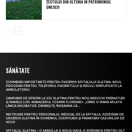
ȚESTULUI DIN OLTENIA ÎN PATRIMONIUL
UNESCO
SĂNĂTATE
SCHIMBĂRI IMPORTANTE PENTRU PACIENȚII SPITALULUI SLATINA. NOUL
PROGRAM PENTRU TELEFONUL PACIENTULUI ȘI REGULI SIMPLIFICATE LA
AMBULATORIU
CAMPANIE DE SPRIJIN LA SJU SLATINA PENTRU NOU-NĂSCUȚII PREMATURI
ȘI MAMELE LOR. MANAGERUL COSMIN FLOREANU: „CÂND O MAMĂ AFLATĂ
LÂNGĂ INCUBATOR ZÂMBEȘTE, ÎNSEAMNĂ CĂ...
INSTRUIRE PENTRU PERSONALUL MEDICAL DE LA SPITALUL JUDEȚEAN DE
URGENȚĂ SLATINA ÎN DOMENIUL CODIFICĂRII ȘI FINANȚĂRII CAZURILOR DE
ACUȚI
SPITALUL SLATINA – O ȘANSĂ LA O NOUĂ VIAȚĂ, O SPERANȚĂ PENTRU OLT