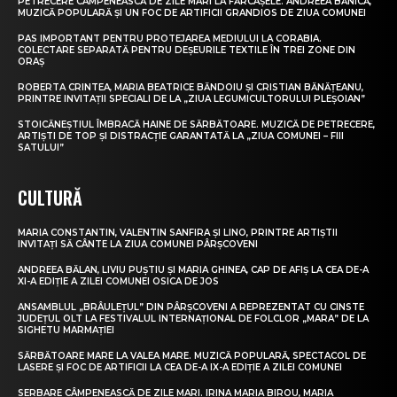
PETRECERE CÂMPENEASCĂ DE ZILE MARI LA FĂRCAȘELE. ANDREEA BĂNICĂ,
MUZICĂ POPULARĂ ȘI UN FOC DE ARTIFICII GRANDIOS DE ZIUA COMUNEI
PAS IMPORTANT PENTRU PROTEJAREA MEDIULUI LA CORABIA.
COLECTARE SEPARATĂ PENTRU DEȘEURILE TEXTILE ÎN TREI ZONE DIN
ORAȘ
ROBERTA CRINTEA, MARIA BEATRICE BĂNDOIU ȘI CRISTIAN BĂNĂȚEANU,
PRINTRE INVITAȚII SPECIALI DE LA „ZIUA LEGUMICULTORULUI PLEȘOIAN”
STOICĂNEȘTIUL ÎMBRACĂ HAINE DE SĂRBĂTOARE. MUZICĂ DE PETRECERE,
ARTIȘTI DE TOP ȘI DISTRACȚIE GARANTATĂ LA „ZIUA COMUNEI – FIII
SATULUI”
CULTURĂ
MARIA CONSTANTIN, VALENTIN SANFIRA ȘI LINO, PRINTRE ARTIȘTII
INVITAȚI SĂ CÂNTE LA ZIUA COMUNEI PÂRȘCOVENI
ANDREEA BĂLAN, LIVIU PUȘTIU ȘI MARIA GHINEA, CAP DE AFIȘ LA CEA DE-A
XI-A EDIȚIE A ZILEI COMUNEI OSICA DE JOS
ANSAMBLUL „BRÂULEȚUL” DIN PÂRȘCOVENI A REPREZENTAT CU CINSTE
JUDEȚUL OLT LA FESTIVALUL INTERNAȚIONAL DE FOLCLOR „MARA” DE LA
SIGHETU MARMAȚIEI
SĂRBĂTOARE MARE LA VALEA MARE. MUZICĂ POPULARĂ, SPECTACOL DE
LASERE ȘI FOC DE ARTIFICII LA CEA DE-A IX-A EDIȚIE A ZILEI COMUNEI
SERBARE CÂMPENEASCĂ DE ZILE MARI. IRINA MARIA BIROU, MARIA