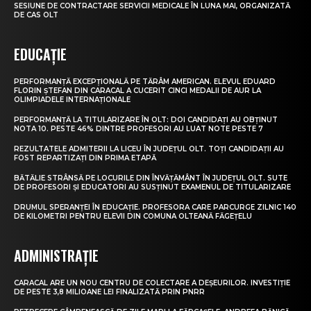
SESIUNE DE CONTRACTARE SERVICII MEDICALE ÎN LUNA MAI, ORGANIZATĂ
DE CAS OLT
EDUCAȚIE
PERFORMANȚĂ EXCEPȚIONALĂ PE TĂRÂM AMERICAN. ELEVUL EDUARD
FLORIN ȘTEFAN DIN CARACAL A CUCERIT CINCI MEDALII DE AUR LA
OLIMPIADELE INTERNAȚIONALE
PERFORMANȚĂ LA TITULARIZARE ÎN OLT: DOI CANDIDAȚI AU OBȚINUT
NOTA 10. PESTE 46% DINTRE PROFESORI AU LUAT NOTE PESTE 7
REZULTATELE ADMITERII LA LICEU ÎN JUDEȚUL OLT. TOȚI CANDIDAȚII AU
FOST REPARTIZAȚI DIN PRIMA ETAPĂ
BĂTĂLIE STRÂNSĂ PE LOCURILE DIN ÎNVĂȚĂMÂNT ÎN JUDEȚUL OLT. SUTE
DE PROFESORI ȘI EDUCATORI AU SUSȚINUT EXAMENUL DE TITULARIZARE
DRUMUL SPERANȚEI ÎN EDUCAȚIE. PROFESORA CARE PARCURGE ZILNIC 140
DE KILOMETRI PENTRU ELEVII DIN COMUNA OLTEANĂ FĂGEȚELU
ADMINISTRAȚIE
CARACAL ARE UN NOU CENTRU DE COLECTARE A DEȘEURILOR. INVESTIȚIE
DE PESTE 3,8 MILIOANE LEI FINALIZATĂ PRIN PNRR