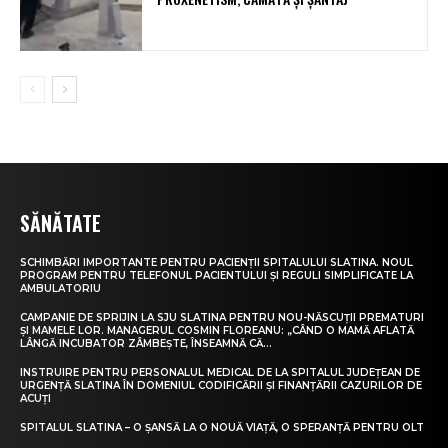
SĂNĂTATE
SCHIMBĂRI IMPORTANTE PENTRU PACIENȚII SPITALULUI SLATINA. NOUL
PROGRAM PENTRU TELEFONUL PACIENTULUI ȘI REGULI SIMPLIFICATE LA
AMBULATORIU
CAMPANIE DE SPRIJIN LA SJU SLATINA PENTRU NOU-NĂSCUȚII PREMATURI
ȘI MAMELE LOR. MANAGERUL COSMIN FLOREANU: „CÂND O MAMĂ AFLATĂ
LÂNGĂ INCUBATOR ZÂMBEȘTE, ÎNSEAMNĂ CĂ...
INSTRUIRE PENTRU PERSONALUL MEDICAL DE LA SPITALUL JUDEȚEAN DE
URGENȚĂ SLATINA ÎN DOMENIUL CODIFICĂRII ȘI FINANȚĂRII CAZURILOR DE
ACUȚI
SPITALUL SLATINA – O ȘANSĂ LA O NOUĂ VIAȚĂ, O SPERANȚĂ PENTRU OLT