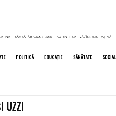
LATINA
SÂMBĂTĂ,8 AUGUST,2026
AUTENTIFICAȚI-VĂ / ÎNREGISTRAȚI-VĂ
ATE
POLITICĂ
EDUCAȚIE
SĂNĂTATE
SOCIA
I UZZI