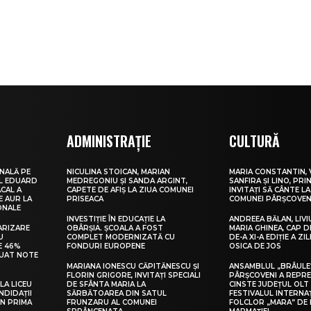
ADMINISTRAȚIE
CULTURĂ
NALĂ PE
NICULINA STOICAN, MARIAN
MARIA CONSTANTIN, 
UL EDUARD
MEDREGONIU ȘI SANDA ARGINT,
SANFIRA ȘI LINO, PRI
CAL A
CAPETE DE AFIȘ LA ZIUA COMUNEI
INVITAȚI SĂ CÂNTE LA
E AUR LA
PRISEACA
COMUNEI PÂRȘCOVEN
ONALE
INVESTIȚIE ÎN EDUCAȚIE LA
ANDREEA BĂLAN, LIVI
ARIZARE
OBÂRȘIA. ȘCOALA A FOST
MARIA GHINEA, CAP DE
U
COMPLET MODERNIZATĂ CU
DE-A XI-A EDIȚIE A ZI
E 46%
FONDURI EUROPENE
OSICA DE JOS
LUAT NOTE
MARIANA IONESCU CĂPITĂNESCU ȘI
ANSAMBLUL „BRÂULE
FLORIN GRIGORE, INVITAȚI SPECIALI
PÂRȘCOVENI A REPR
LA LICEU
DE SFÂNTA MARIA LA
CINSTE JUDEȚUL OLT
NDIDAȚII
SĂRBĂTOAREA DIN SATUL
FESTIVALUL INTERNA
IN PRIMA
FRUNZARU AL COMUNEI
FOLCLOR „MARA” DE 