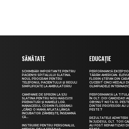
SĂNĂTATE
EDUCAȚIE
SCHIMBĂRI IMPORTANTE PENTRU
PERFORMANȚĂ EXCEPȚIO
PACIENȚII SPITALULUI SLATINA.
TĂRÂM AMERICAN. ELEV
NOUL PROGRAM PENTRU
FLORIN ȘTEFAN DIN CARA
TELEFONUL PACIENTULUI ȘI REGULI
CUCERIT CINCI MEDALII D
SIMPLIFICATE LA AMBULATORIU
OLIMPIADELE INTERNAȚI
CAMPANIE DE SPRIJIN LA SJU
PERFORMANȚĂ LA TITUL
SLATINA PENTRU NOU-NĂSCUȚII
ÎN OLT: DOI CANDIDAȚI A
PREMATURI ȘI MAMELE LOR.
OBȚINUT NOTA 10. PEST
MANAGERUL COSMIN FLOREANU:
DINTRE PROFESORI AU 
„CÂND O MAMĂ AFLATĂ LÂNGĂ
PESTE 7
INCUBATOR ZÂMBEȘTE, ÎNSEAMNĂ
CĂ...
REZULTATELE ADMITERII 
ÎN JUDEȚUL OLT. TOȚI CA
INSTRUIRE PENTRU PERSONALUL
AU FOST REPARTIZAȚI D