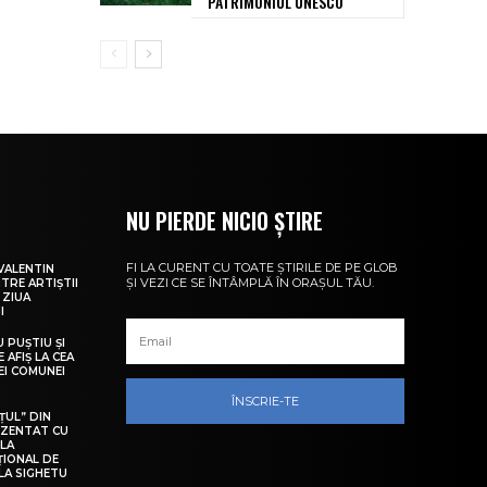
PATRIMONIUL UNESCO
NU PIERDE NICIO ȘTIRE
FI LA CURENT CU TOATE ȘTIRILE DE PE GLOB
VALENTIN
ȘI VEZI CE SE ÎNTÂMPLĂ ÎN ORAȘUL TĂU.
NTRE ARTIȘTII
 ZIUA
I
U PUȘTIU ȘI
 AFIȘ LA CEA
LEI COMUNEI
ÎNSCRIE-TE
ȚUL” DIN
EZENTAT CU
 LA
ȚIONAL DE
LA SIGHETU