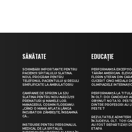
SĂNĂTATE
EDUCAȚIE
SCHIMBĂRI IMPORTANTE PENTRU
PERFORMANȚĂ EXCEPȚIO
PACIENȚII SPITALULUI SLATINA.
TĂRÂM AMERICAN. ELEV
NOUL PROGRAM PENTRU
FLORIN ȘTEFAN DIN CARA
TELEFONUL PACIENTULUI ȘI REGULI
CUCERIT CINCI MEDALII D
SIMPLIFICATE LA AMBULATORIU
OLIMPIADELE INTERNAȚI
CAMPANIE DE SPRIJIN LA SJU
PERFORMANȚĂ LA TITUL
SLATINA PENTRU NOU-NĂSCUȚII
ÎN OLT: DOI CANDIDAȚI A
PREMATURI ȘI MAMELE LOR.
OBȚINUT NOTA 10. PEST
MANAGERUL COSMIN FLOREANU:
DINTRE PROFESORI AU 
„CÂND O MAMĂ AFLATĂ LÂNGĂ
PESTE 7
INCUBATOR ZÂMBEȘTE, ÎNSEAMNĂ
CĂ...
REZULTATELE ADMITERII 
ÎN JUDEȚUL OLT. TOȚI CA
INSTRUIRE PENTRU PERSONALUL
AU FOST REPARTIZAȚI D
MEDICAL DE LA SPITALUL
ETAPĂ