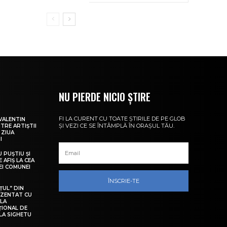
NU PIERDE NICIO ȘTIRE
FI LA CURENT CU TOATE ȘTIRILE DE PE GLOB
VALENTIN
ȘI VEZI CE SE ÎNTÂMPLĂ ÎN ORAȘUL TĂU.
NTRE ARTIȘTII
 ZIUA
I
U PUȘTIU ȘI
 AFIȘ LA CEA
LEI COMUNEI
ÎNSCRIE-TE
ȚUL” DIN
EZENTAT CU
 LA
ȚIONAL DE
LA SIGHETU