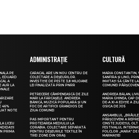
ADMINISTRAȚIE
CULTURĂ
NALĂ PE
CARACAL ARE UN NOU CENTRU DE
MARIA CONSTANTIN, 
UL EDUARD
COLECTARE A DEȘEURILOR.
SANFIRA ȘI LINO, PRI
CAL A
INVESTIȚIE DE PESTE 3,8 MILIOANE
INVITAȚI SĂ CÂNTE LA
E AUR LA
LEI FINALIZATĂ PRIN PNRR
COMUNEI PÂRȘCOVEN
ONALE
PETRECERE CÂMPENEASCĂ DE ZILE
ANDREEA BĂLAN, LIVI
ARIZARE
MARI LA FĂRCAȘELE. ANDREEA
MARIA GHINEA, CAP DE
U
BĂNICĂ, MUZICĂ POPULARĂ ȘI UN
DE-A XI-A EDIȚIE A ZI
E 46%
FOC DE ARTIFICII GRANDIOS DE
OSICA DE JOS
LUAT NOTE
ZIUA COMUNEI
ANSAMBLUL „BRÂULE
PAS IMPORTANT PENTRU
PÂRȘCOVENI A REPR
LA LICEU
PROTEJAREA MEDIULUI LA
CINSTE JUDEȚUL OLT
NDIDAȚII
CORABIA. COLECTARE SEPARATĂ
FESTIVALUL INTERNA
IN PRIMA
PENTRU DEȘEURILE TEXTILE ÎN
FOLCLOR „MARA” DE 
TREI ZONE DIN ORAȘ
MARMAȚIEI