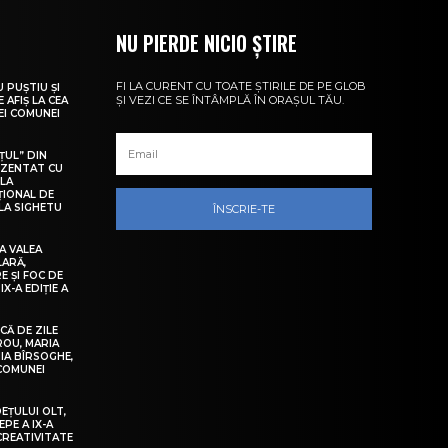
NU PIERDE NICIO ȘTIRE
FI LA CURENT CU TOATE ȘTIRILE DE PE GLOB
U PUȘTIU ȘI
ȘI VEZI CE SE ÎNTÂMPLĂ ÎN ORAȘUL TĂU.
 AFIȘ LA CEA
LEI COMUNEI
ȚUL” DIN
EZENTAT CU
 LA
ȚIONAL DE
LA SIGHETU
ÎNSCRIE-TE
A VALEA
LARĂ,
E ȘI FOC DE
IX-A EDIȚIE A
Ă DE ZILE
IROU, MARIA
IA BÎRSOGHE,
 COMUNEI
DEȚULUI OLT,
EPE A IX-A
 CREATIVITATE