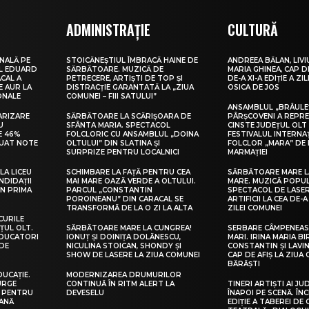
ADMINISTRAȚIE
CULTURĂ
NALĂ PE
STOICĂNEȘTIUL ÎMBRACĂ HAINE DE
ANDREEA BĂLAN, LIVI
UL EDUARD
SĂRBĂTOARE. MUZICĂ DE
MARIA GHINEA, CAP DE
CAL A
PETRECERE, ARTIȘTI DE TOP ȘI
DE-A XI-A EDIȚIE A ZI
E AUR LA
DISTRACȚIE GARANTATĂ LA „ZIUA
OSICA DE JOS
ONALE
COMUNEI – FIII SATULUI”
ANSAMBLUL „BRÂULE
ARIZARE
SĂRBĂTOARE LA SCĂRIȘOARA DE
PÂRȘCOVENI A REPR
U
SFÂNTA MARIA. SPECTACOL
CINSTE JUDEȚUL OLT
E 46%
FOLCLORIC CU ANSAMBLUL „DOINA
FESTIVALUL INTERNA
LUAT NOTE
OLTULUI” DIN SLATINA ȘI
FOLCLOR „MARA” DE 
SURPRIZE PENTRU LOCALNICI
MARMAȚIEI
LA LICEU
SCHIMBARE LA FAȚĂ PENTRU CEA
SĂRBĂTOARE MARE L
NDIDAȚII
MAI MARE OAZĂ VERDE A OLTULUI.
MARE. MUZICĂ POPU
IN PRIMA
PARCUL „CONSTANTIN
SPECTACOL DE LASER
POROINEANU” DIN CARACAL SE
ARTIFICII LA CEA DE-A 
TRANSFORMĂ DE LA O ZI LA ALTA
ZILEI COMUNEI
CURILE
ȚUL OLT.
SĂRBĂTOARE MARE LA CUNGREA!
SERBARE CÂMPENEASC
EDUCATORI
IONUȚ ȘI DOINIȚA DOLĂNESCU,
MARI. IRINA MARIA B
DE
NICULINA STOICAN, SHONDY ȘI
CONSTANTIN ȘI LAVIN
SHOW DE LASERE LA ZIUA COMUNEI
CAP DE AFIȘ LA ZIUA
BĂRĂȘTI
DUCAȚIE.
MODERNIZAREA DRUMURILOR
URGE
CONTINUĂ ÎN RITM ALERT LA
TINERI ARTIȘTI AI JU
I PENTRU
DEVESELU
ÎNAPOI PE SCENĂ. ÎNC
EANĂ
EDIȚIE A TABEREI DE