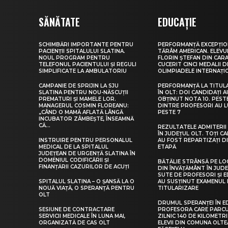
SĂNĂTATE
EDUCAȚIE
SCHIMBĂRI IMPORTANTE PENTRU
PERFORMANȚĂ EXCEPȚIO
PACIENȚII SPITALULUI SLATINA.
TĂRÂM AMERICAN. ELEV
NOUL PROGRAM PENTRU
FLORIN ȘTEFAN DIN CARA
TELEFONUL PACIENTULUI ȘI REGULI
CUCERIT CINCI MEDALII D
SIMPLIFICATE LA AMBULATORIU
OLIMPIADELE INTERNAȚI
CAMPANIE DE SPRIJIN LA SJU
PERFORMANȚĂ LA TITUL
SLATINA PENTRU NOU-NĂSCUȚII
ÎN OLT: DOI CANDIDAȚI A
PREMATURI ȘI MAMELE LOR.
OBȚINUT NOTA 10. PEST
MANAGERUL COSMIN FLOREANU:
DINTRE PROFESORI AU 
„CÂND O MAMĂ AFLATĂ LÂNGĂ
PESTE 7
INCUBATOR ZÂMBEȘTE, ÎNSEAMNĂ
CĂ...
REZULTATELE ADMITERII 
ÎN JUDEȚUL OLT. TOȚI CA
INSTRUIRE PENTRU PERSONALUL
AU FOST REPARTIZAȚI D
MEDICAL DE LA SPITALUL
ETAPĂ
JUDEȚEAN DE URGENȚĂ SLATINA ÎN
DOMENIUL CODIFICĂRII ȘI
BĂTĂLIE STRÂNSĂ PE LO
FINANȚĂRII CAZURILOR DE ACUȚI
DIN ÎNVĂȚĂMÂNT ÎN JUDE
SUTE DE PROFESORI ȘI 
SPITALUL SLATINA – O ȘANSĂ LA O
AU SUSȚINUT EXAMENUL 
NOUĂ VIAȚĂ, O SPERANȚĂ PENTRU
TITULARIZARE
OLT
DRUMUL SPERANȚEI ÎN E
SESIUNE DE CONTRACTARE
PROFESORA CARE PARC
SERVICII MEDICALE ÎN LUNA MAI,
ZILNIC 140 DE KILOMETR
ORGANIZATĂ DE CAS OLT
ELEVII DIN COMUNA OLT