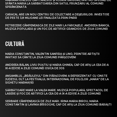
MARIANA IONESCU CĂPITĂNESCU ȘI FLORIN GRIGORE, INVITAȚI SPECIALI DE
SFÂNTA MARIA LA SĂRBĂTOAREA DIN SATUL FRUNZARU AL COMUNEI
SPRÂNCENATA
CARACAL ARE UN NOU CENTRU DE COLECTARE A DEȘEURILOR. INVESTIȚIE
DE PESTE 3,8 MILIOANE LEI FINALIZATĂ PRIN PNRR
PETRECERE CÂMPENEASCĂ DE ZILE MARI LA FĂRCAȘELE. ANDREEA BĂNICĂ,
MUZICĂ POPULARĂ ȘI UN FOC DE ARTIFICII GRANDIOS DE ZIUA COMUNEI
CULTURĂ
MARIA CONSTANTIN, VALENTIN SANFIRA ȘI LINO, PRINTRE ARTIȘTII
INVITAȚI SĂ CÂNTE LA ZIUA COMUNEI PÂRȘCOVENI
ANDREEA BĂLAN, LIVIU PUȘTIU ȘI MARIA GHINEA, CAP DE AFIȘ LA CEA DE-A
XI-A EDIȚIE A ZILEI COMUNEI OSICA DE JOS
ANSAMBLUL „BRÂULEȚUL” DIN PÂRȘCOVENI A REPREZENTAT CU CINSTE
JUDEȚUL OLT LA FESTIVALUL INTERNAȚIONAL DE FOLCLOR „MARA” DE LA
SIGHETU MARMAȚIEI
SĂRBĂTOARE MARE LA VALEA MARE. MUZICĂ POPULARĂ, SPECTACOL DE
LASERE ȘI FOC DE ARTIFICII LA CEA DE-A IX-A EDIȚIE A ZILEI COMUNEI
SERBARE CÂMPENEASCĂ DE ZILE MARI. IRINA MARIA BIROU, MARIA
CONSTANTIN ȘI LAVINIA BÎRSOGHE, CAP DE AFIȘ LA ZIUA COMUNEI BĂRĂȘTI