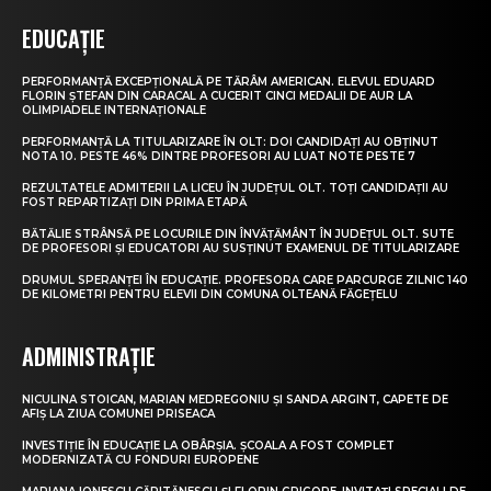
EDUCAȚIE
PERFORMANȚĂ EXCEPȚIONALĂ PE TĂRÂM AMERICAN. ELEVUL EDUARD
FLORIN ȘTEFAN DIN CARACAL A CUCERIT CINCI MEDALII DE AUR LA
OLIMPIADELE INTERNAȚIONALE
PERFORMANȚĂ LA TITULARIZARE ÎN OLT: DOI CANDIDAȚI AU OBȚINUT
NOTA 10. PESTE 46% DINTRE PROFESORI AU LUAT NOTE PESTE 7
REZULTATELE ADMITERII LA LICEU ÎN JUDEȚUL OLT. TOȚI CANDIDAȚII AU
FOST REPARTIZAȚI DIN PRIMA ETAPĂ
BĂTĂLIE STRÂNSĂ PE LOCURILE DIN ÎNVĂȚĂMÂNT ÎN JUDEȚUL OLT. SUTE
DE PROFESORI ȘI EDUCATORI AU SUSȚINUT EXAMENUL DE TITULARIZARE
DRUMUL SPERANȚEI ÎN EDUCAȚIE. PROFESORA CARE PARCURGE ZILNIC 140
DE KILOMETRI PENTRU ELEVII DIN COMUNA OLTEANĂ FĂGEȚELU
ADMINISTRAȚIE
NICULINA STOICAN, MARIAN MEDREGONIU ȘI SANDA ARGINT, CAPETE DE
AFIȘ LA ZIUA COMUNEI PRISEACA
INVESTIȚIE ÎN EDUCAȚIE LA OBÂRȘIA. ȘCOALA A FOST COMPLET
MODERNIZATĂ CU FONDURI EUROPENE