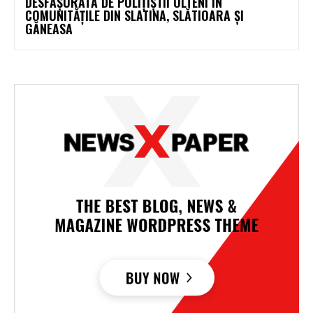
DESFĂȘURATĂ DE POLIȚIȘTII OLTENI ÎN
COMUNITĂȚILE DIN SLATINA, SLĂTIOARA ȘI
GĂNEASA