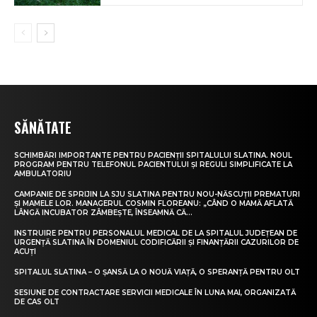
SĂNĂTATE
SCHIMBĂRI IMPORTANTE PENTRU PACIENȚII SPITALULUI SLATINA. NOUL
PROGRAM PENTRU TELEFONUL PACIENTULUI ȘI REGULI SIMPLIFICATE LA
AMBULATORIU
CAMPANIE DE SPRIJIN LA SJU SLATINA PENTRU NOU-NĂSCUȚII PREMATURI
ȘI MAMELE LOR. MANAGERUL COSMIN FLOREANU: „CÂND O MAMĂ AFLATĂ
LÂNGĂ INCUBATOR ZÂMBEȘTE, ÎNSEAMNĂ CĂ...
INSTRUIRE PENTRU PERSONALUL MEDICAL DE LA SPITALUL JUDEȚEAN DE
URGENȚĂ SLATINA ÎN DOMENIUL CODIFICĂRII ȘI FINANȚĂRII CAZURILOR DE
ACUȚI
SPITALUL SLATINA – O ȘANSĂ LA O NOUĂ VIAȚĂ, O SPERANȚĂ PENTRU OLT
SESIUNE DE CONTRACTARE SERVICII MEDICALE ÎN LUNA MAI, ORGANIZATĂ
DE CAS OLT