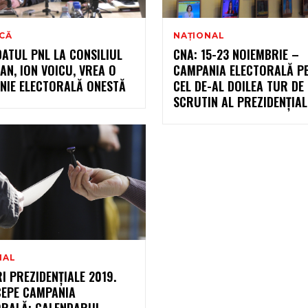
ICĂ
NAȚIONAL
ATUL PNL LA CONSILIUL
CNA: 15-23 NOIEMBRIE –
AN, ION VOICU, VREA O
CAMPANIA ELECTORALĂ P
NIE ELECTORALĂ ONESTĂ
CEL DE-AL DOILEA TUR DE
SCRUTIN AL PREZIDENŢIA
NAL
I PREZIDENȚIALE 2019.
CEPE CAMPANIA
ORALĂ: CALENDARUL