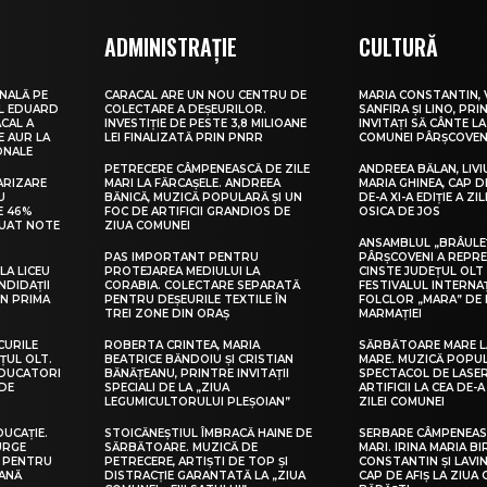
ADMINISTRAȚIE
CULTURĂ
NALĂ PE
CARACAL ARE UN NOU CENTRU DE
MARIA CONSTANTIN, 
UL EDUARD
COLECTARE A DEȘEURILOR.
SANFIRA ȘI LINO, PRI
CAL A
INVESTIȚIE DE PESTE 3,8 MILIOANE
INVITAȚI SĂ CÂNTE LA
E AUR LA
LEI FINALIZATĂ PRIN PNRR
COMUNEI PÂRȘCOVEN
ONALE
PETRECERE CÂMPENEASCĂ DE ZILE
ANDREEA BĂLAN, LIVI
ARIZARE
MARI LA FĂRCAȘELE. ANDREEA
MARIA GHINEA, CAP DE
U
BĂNICĂ, MUZICĂ POPULARĂ ȘI UN
DE-A XI-A EDIȚIE A ZI
E 46%
FOC DE ARTIFICII GRANDIOS DE
OSICA DE JOS
LUAT NOTE
ZIUA COMUNEI
ANSAMBLUL „BRÂULE
PAS IMPORTANT PENTRU
PÂRȘCOVENI A REPR
LA LICEU
PROTEJAREA MEDIULUI LA
CINSTE JUDEȚUL OLT
NDIDAȚII
CORABIA. COLECTARE SEPARATĂ
FESTIVALUL INTERNA
IN PRIMA
PENTRU DEȘEURILE TEXTILE ÎN
FOLCLOR „MARA” DE 
TREI ZONE DIN ORAȘ
MARMAȚIEI
CURILE
ROBERTA CRINTEA, MARIA
SĂRBĂTOARE MARE L
ȚUL OLT.
BEATRICE BĂNDOIU ȘI CRISTIAN
MARE. MUZICĂ POPU
EDUCATORI
BĂNĂȚEANU, PRINTRE INVITAȚII
SPECTACOL DE LASER
DE
SPECIALI DE LA „ZIUA
ARTIFICII LA CEA DE-A 
LEGUMICULTORULUI PLEȘOIAN”
ZILEI COMUNEI
DUCAȚIE.
STOICĂNEȘTIUL ÎMBRACĂ HAINE DE
SERBARE CÂMPENEASC
URGE
SĂRBĂTOARE. MUZICĂ DE
MARI. IRINA MARIA B
I PENTRU
PETRECERE, ARTIȘTI DE TOP ȘI
CONSTANTIN ȘI LAVIN
EANĂ
DISTRACȚIE GARANTATĂ LA „ZIUA
CAP DE AFIȘ LA ZIUA