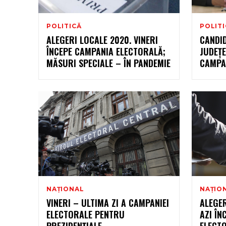
POLITICĂ
POLIT
ALEGERI LOCALE 2020. VINERI
CANDID
ÎNCEPE CAMPANIA ELECTORALĂ;
JUDEȚE
MĂSURI SPECIALE – ÎN PANDEMIE
CAMPA
NAȚIONAL
NAȚIO
VINERI – ULTIMA ZI A CAMPANIEI
ALEGER
ELECTORALE PENTRU
AZI ÎN
PREZIDENŢIALE
ELECT