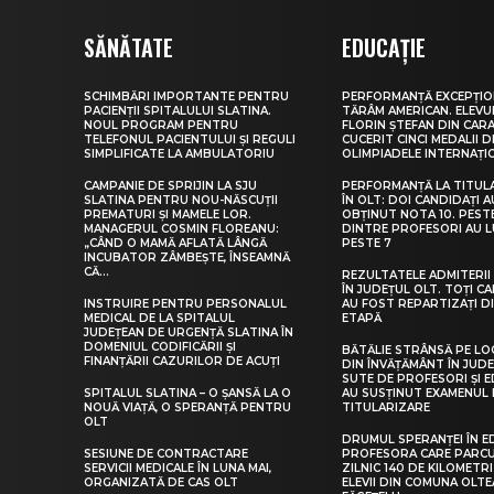
SĂNĂTATE
EDUCAȚIE
SCHIMBĂRI IMPORTANTE PENTRU
PERFORMANȚĂ EXCEPȚIO
PACIENȚII SPITALULUI SLATINA.
TĂRÂM AMERICAN. ELEV
NOUL PROGRAM PENTRU
FLORIN ȘTEFAN DIN CARA
TELEFONUL PACIENTULUI ȘI REGULI
CUCERIT CINCI MEDALII D
SIMPLIFICATE LA AMBULATORIU
OLIMPIADELE INTERNAȚI
CAMPANIE DE SPRIJIN LA SJU
PERFORMANȚĂ LA TITUL
SLATINA PENTRU NOU-NĂSCUȚII
ÎN OLT: DOI CANDIDAȚI A
PREMATURI ȘI MAMELE LOR.
OBȚINUT NOTA 10. PEST
MANAGERUL COSMIN FLOREANU:
DINTRE PROFESORI AU 
„CÂND O MAMĂ AFLATĂ LÂNGĂ
PESTE 7
INCUBATOR ZÂMBEȘTE, ÎNSEAMNĂ
CĂ...
REZULTATELE ADMITERII 
ÎN JUDEȚUL OLT. TOȚI CA
INSTRUIRE PENTRU PERSONALUL
AU FOST REPARTIZAȚI D
MEDICAL DE LA SPITALUL
ETAPĂ
JUDEȚEAN DE URGENȚĂ SLATINA ÎN
DOMENIUL CODIFICĂRII ȘI
BĂTĂLIE STRÂNSĂ PE LO
FINANȚĂRII CAZURILOR DE ACUȚI
DIN ÎNVĂȚĂMÂNT ÎN JUDE
SUTE DE PROFESORI ȘI 
SPITALUL SLATINA – O ȘANSĂ LA O
AU SUSȚINUT EXAMENUL 
NOUĂ VIAȚĂ, O SPERANȚĂ PENTRU
TITULARIZARE
OLT
DRUMUL SPERANȚEI ÎN E
SESIUNE DE CONTRACTARE
PROFESORA CARE PARC
SERVICII MEDICALE ÎN LUNA MAI,
ZILNIC 140 DE KILOMETR
ORGANIZATĂ DE CAS OLT
ELEVII DIN COMUNA OLT