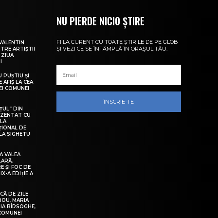
NU PIERDE NICIO ȘTIRE
FI LA CURENT CU TOATE ȘTIRILE DE PE GLOB
VALENTIN
ȘI VEZI CE SE ÎNTÂMPLĂ ÎN ORAȘUL TĂU.
NTRE ARTIȘTII
 ZIUA
I
U PUȘTIU ȘI
 AFIȘ LA CEA
LEI COMUNEI
ÎNSCRIE-TE
ȚUL” DIN
EZENTAT CU
 LA
ȚIONAL DE
LA SIGHETU
A VALEA
LARĂ,
E ȘI FOC DE
IX-A EDIȚIE A
Ă DE ZILE
IROU, MARIA
IA BÎRSOGHE,
 COMUNEI