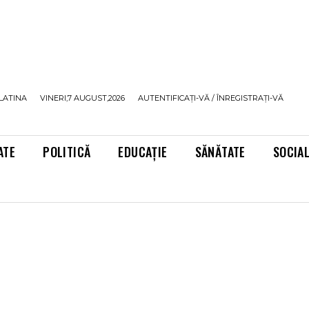
LATINA
VINERI,7 AUGUST,2026
AUTENTIFICAȚI-VĂ / ÎNREGISTRAȚI-VĂ
ATE
POLITICĂ
EDUCAȚIE
SĂNĂTATE
SOCIA