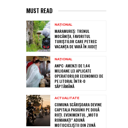
MUST READ
NAȚIONAL
MARAMUREȘ: TRENUL
MOCĂNIȚA, FAVORITUL
TURIȘTILOR CARE PETREC
VACANȚA DE VARĂ ÎN JUDEȚ
NAȚIONAL
ANPC: AMENZI DE 1,44
MILIOANE LEI APLICATE
OPERATORILOR ECONOMICI DE
PE LITORAL ÎNTR-O
SĂPTĂMÂNĂ
ACTUALITATE
COMUNA SCĂRIȘOARA DEVINE
CAPITALA PASIUNII PE DOUĂ
ROȚI. EVENIMENTUL „MOTO
ROMANAȚI” ADUNĂ
MOTOCICLIȘTII DIN ZONĂ