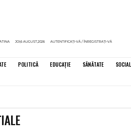
ATINA
JOI,6 AUGUST,2026
AUTENTIFICAȚI-VĂ / ÎNREGISTRAȚI-VĂ
ATE
POLITICĂ
EDUCAȚIE
SĂNĂTATE
SOCIA
IALE