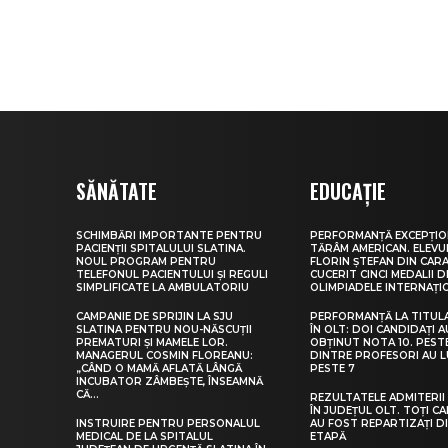
SĂNĂTATE
EDUCAȚIE
SCHIMBĂRI IMPORTANTE PENTRU
PERFORMANȚĂ EXCEPȚIO
PACIENȚII SPITALULUI SLATINA.
TĂRÂM AMERICAN. ELEV
NOUL PROGRAM PENTRU
FLORIN ȘTEFAN DIN CARA
TELEFONUL PACIENTULUI ȘI REGULI
CUCERIT CINCI MEDALII D
SIMPLIFICATE LA AMBULATORIU
OLIMPIADELE INTERNAȚI
CAMPANIE DE SPRIJIN LA SJU
PERFORMANȚĂ LA TITUL
SLATINA PENTRU NOU-NĂSCUȚII
ÎN OLT: DOI CANDIDAȚI A
PREMATURI ȘI MAMELE LOR.
OBȚINUT NOTA 10. PEST
MANAGERUL COSMIN FLOREANU:
DINTRE PROFESORI AU 
„CÂND O MAMĂ AFLATĂ LÂNGĂ
PESTE 7
INCUBATOR ZÂMBEȘTE, ÎNSEAMNĂ
CĂ...
REZULTATELE ADMITERII 
ÎN JUDEȚUL OLT. TOȚI CA
INSTRUIRE PENTRU PERSONALUL
AU FOST REPARTIZAȚI D
MEDICAL DE LA SPITALUL
ETAPĂ