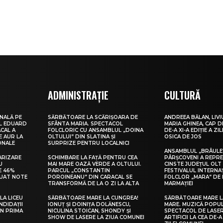
ADMINISTRAȚIE
CULTURĂ
NALĂ PE
SĂRBĂTOARE LA SCĂRIȘOARA DE
ANDREEA BĂLAN, LIVI
UL EDUARD
SFÂNTA MARIA. SPECTACOL
MARIA GHINEA, CAP DE
CAL A
FOLCLORIC CU ANSAMBLUL „DOINA
DE-A XI-A EDIȚIE A ZI
E AUR LA
OLTULUI” DIN SLATINA ȘI
OSICA DE JOS
ONALE
SURPRIZE PENTRU LOCALNICI
ANSAMBLUL „BRÂULE
ARIZARE
SCHIMBARE LA FAȚĂ PENTRU CEA
PÂRȘCOVENI A REPR
U
MAI MARE OAZĂ VERDE A OLTULUI.
CINSTE JUDEȚUL OLT
E 46%
PARCUL „CONSTANTIN
FESTIVALUL INTERNA
LUAT NOTE
POROINEANU” DIN CARACAL SE
FOLCLOR „MARA” DE 
TRANSFORMĂ DE LA O ZI LA ALTA
MARMAȚIEI
LA LICEU
SĂRBĂTOARE MARE LA CUNGREA!
SĂRBĂTOARE MARE L
NDIDAȚII
IONUȚ ȘI DOINIȚA DOLĂNESCU,
MARE. MUZICĂ POPU
IN PRIMA
NICULINA STOICAN, SHONDY ȘI
SPECTACOL DE LASER
SHOW DE LASERE LA ZIUA COMUNEI
ARTIFICII LA CEA DE-A 