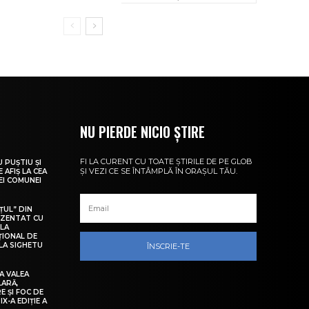
NU PIERDE NICIO ȘTIRE
FI LA CURENT CU TOATE ȘTIRILE DE PE GLOB
U PUȘTIU ȘI
ȘI VEZI CE SE ÎNTÂMPLĂ ÎN ORAȘUL TĂU.
 AFIȘ LA CEA
LEI COMUNEI
ȚUL” DIN
EZENTAT CU
 LA
ȚIONAL DE
LA SIGHETU
ÎNSCRIE-TE
A VALEA
LARĂ,
E ȘI FOC DE
IX-A EDIȚIE A