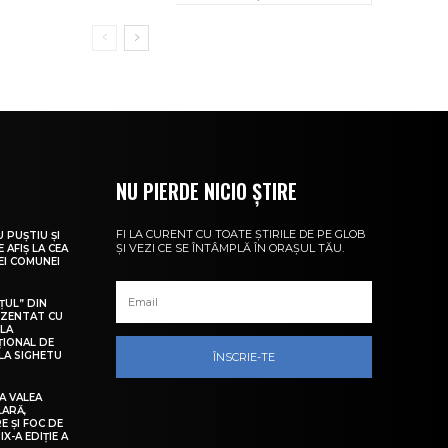
NU PIERDE NICIO ȘTIRE
FI LA CURENT CU TOATE ȘTIRILE DE PE GLOB
U PUȘTIU ȘI
ȘI VEZI CE SE ÎNTÂMPLĂ ÎN ORAȘUL TĂU.
 AFIȘ LA CEA
LEI COMUNEI
ȚUL” DIN
EZENTAT CU
 LA
ȚIONAL DE
LA SIGHETU
ÎNSCRIE-TE
A VALEA
LARĂ,
E ȘI FOC DE
IX-A EDIȚIE A