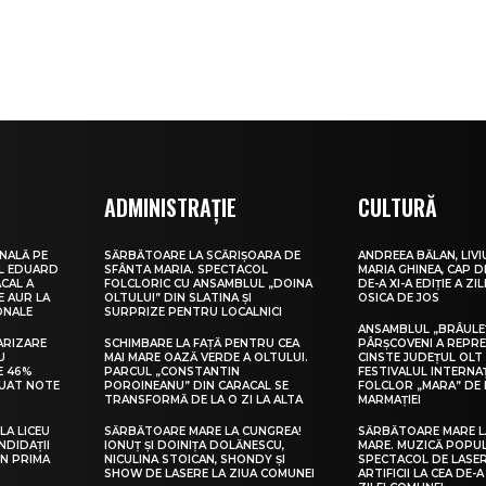
ADMINISTRAȚIE
CULTURĂ
NALĂ PE
SĂRBĂTOARE LA SCĂRIȘOARA DE
ANDREEA BĂLAN, LIVI
UL EDUARD
SFÂNTA MARIA. SPECTACOL
MARIA GHINEA, CAP DE
CAL A
FOLCLORIC CU ANSAMBLUL „DOINA
DE-A XI-A EDIȚIE A ZI
E AUR LA
OLTULUI” DIN SLATINA ȘI
OSICA DE JOS
ONALE
SURPRIZE PENTRU LOCALNICI
ANSAMBLUL „BRÂULE
ARIZARE
SCHIMBARE LA FAȚĂ PENTRU CEA
PÂRȘCOVENI A REPR
U
MAI MARE OAZĂ VERDE A OLTULUI.
CINSTE JUDEȚUL OLT
E 46%
PARCUL „CONSTANTIN
FESTIVALUL INTERNA
LUAT NOTE
POROINEANU” DIN CARACAL SE
FOLCLOR „MARA” DE 
TRANSFORMĂ DE LA O ZI LA ALTA
MARMAȚIEI
LA LICEU
SĂRBĂTOARE MARE LA CUNGREA!
SĂRBĂTOARE MARE L
NDIDAȚII
IONUȚ ȘI DOINIȚA DOLĂNESCU,
MARE. MUZICĂ POPU
IN PRIMA
NICULINA STOICAN, SHONDY ȘI
SPECTACOL DE LASER
SHOW DE LASERE LA ZIUA COMUNEI
ARTIFICII LA CEA DE-A 