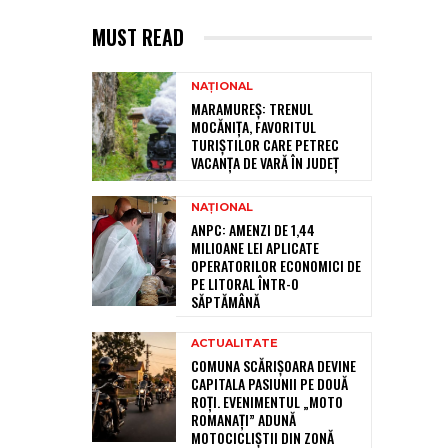
MUST READ
NAȚIONAL
MARAMUREȘ: TRENUL
MOCĂNIȚA, FAVORITUL
TURIȘTILOR CARE PETREC
VACANȚA DE VARĂ ÎN JUDEȚ
NAȚIONAL
ANPC: AMENZI DE 1,44
MILIOANE LEI APLICATE
OPERATORILOR ECONOMICI DE
PE LITORAL ÎNTR-O
SĂPTĂMÂNĂ
ACTUALITATE
COMUNA SCĂRIȘOARA DEVINE
CAPITALA PASIUNII PE DOUĂ
ROȚI. EVENIMENTUL „MOTO
ROMANAȚI” ADUNĂ
MOTOCICLIȘTII DIN ZONĂ