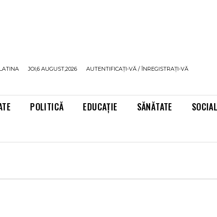
LATINA
JOI,6 AUGUST,2026
AUTENTIFICAȚI-VĂ / ÎNREGISTRAȚI-VĂ
ATE
POLITICĂ
EDUCAȚIE
SĂNĂTATE
SOCIA