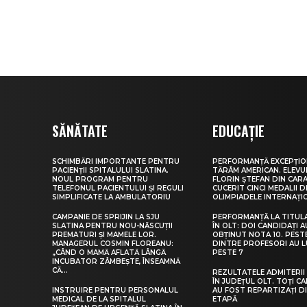
SĂNĂTATE
EDUCAȚIE
SCHIMBĂRI IMPORTANTE PENTRU
PERFORMANȚĂ EXCEPȚIO
PACIENȚII SPITALULUI SLATINA.
TĂRÂM AMERICAN. ELEV
NOUL PROGRAM PENTRU
FLORIN ȘTEFAN DIN CARA
TELEFONUL PACIENTULUI ȘI REGULI
CUCERIT CINCI MEDALII D
SIMPLIFICATE LA AMBULATORIU
OLIMPIADELE INTERNAȚI
CAMPANIE DE SPRIJIN LA SJU
PERFORMANȚĂ LA TITUL
SLATINA PENTRU NOU-NĂSCUȚII
ÎN OLT: DOI CANDIDAȚI A
PREMATURI ȘI MAMELE LOR.
OBȚINUT NOTA 10. PEST
MANAGERUL COSMIN FLOREANU:
DINTRE PROFESORI AU 
„CÂND O MAMĂ AFLATĂ LÂNGĂ
PESTE 7
INCUBATOR ZÂMBEȘTE, ÎNSEAMNĂ
CĂ...
REZULTATELE ADMITERII 
ÎN JUDEȚUL OLT. TOȚI CA
INSTRUIRE PENTRU PERSONALUL
AU FOST REPARTIZAȚI D
MEDICAL DE LA SPITALUL
ETAPĂ