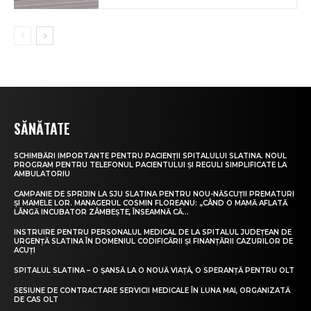
SĂNĂTATE
SCHIMBĂRI IMPORTANTE PENTRU PACIENȚII SPITALULUI SLATINA. NOUL
PROGRAM PENTRU TELEFONUL PACIENTULUI ȘI REGULI SIMPLIFICATE LA
AMBULATORIU
CAMPANIE DE SPRIJIN LA SJU SLATINA PENTRU NOU-NĂSCUȚII PREMATURI
ȘI MAMELE LOR. MANAGERUL COSMIN FLOREANU: „CÂND O MAMĂ AFLATĂ
LÂNGĂ INCUBATOR ZÂMBEȘTE, ÎNSEAMNĂ CĂ...
INSTRUIRE PENTRU PERSONALUL MEDICAL DE LA SPITALUL JUDEȚEAN DE
URGENȚĂ SLATINA ÎN DOMENIUL CODIFICĂRII ȘI FINANȚĂRII CAZURILOR DE
ACUȚI
SPITALUL SLATINA – O ȘANSĂ LA O NOUĂ VIAȚĂ, O SPERANȚĂ PENTRU OLT
SESIUNE DE CONTRACTARE SERVICII MEDICALE ÎN LUNA MAI, ORGANIZATĂ
DE CAS OLT