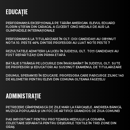
EDUCAȚIE
PERFORMANȚĂ EXCEPȚIONALĂ PE TĂRÂM AMERICAN. ELEVUL EDUARD
FLORIN ȘTEFAN DIN CARACAL A CUCERIT CINCI MEDALII DE AUR LA
OLIMPIADELE INTERNAȚIONALE
PERFORMANȚĂ LA TITULARIZARE ÎN OLT: DOI CANDIDAȚI AU OBȚINUT
NOTA 10. PESTE 46% DINTRE PROFESORI AU LUAT NOTE PESTE 7
REZULTATELE ADMITERII LA LICEU ÎN JUDEȚUL OLT. TOȚI CANDIDAȚII AU
FOST REPARTIZAȚI DIN PRIMA ETAPĂ
BĂTĂLIE STRÂNSĂ PE LOCURILE DIN ÎNVĂȚĂMÂNT ÎN JUDEȚUL OLT. SUTE
DE PROFESORI ȘI EDUCATORI AU SUSȚINUT EXAMENUL DE TITULARIZARE
DRUMUL SPERANȚEI ÎN EDUCAȚIE. PROFESORA CARE PARCURGE ZILNIC 140
DE KILOMETRI PENTRU ELEVII DIN COMUNA OLTEANĂ FĂGEȚELU
ADMINISTRAȚIE
PETRECERE CÂMPENEASCĂ DE ZILE MARI LA FĂRCAȘELE. ANDREEA BĂNICĂ,
MUZICĂ POPULARĂ ȘI UN FOC DE ARTIFICII GRANDIOS DE ZIUA COMUNEI
PAS IMPORTANT PENTRU PROTEJAREA MEDIULUI LA CORABIA.
COLECTARE SEPARATĂ PENTRU DEȘEURILE TEXTILE ÎN TREI ZONE DIN
ORAȘ