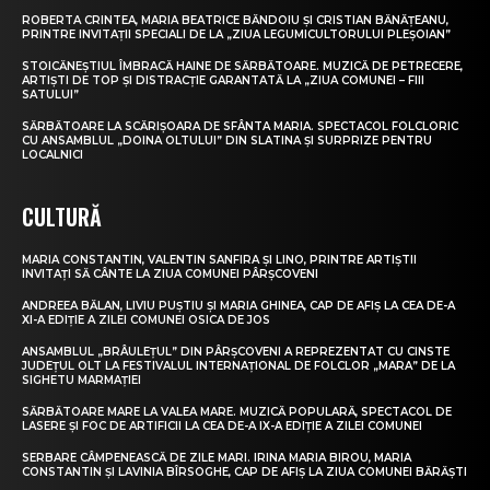
ROBERTA CRINTEA, MARIA BEATRICE BĂNDOIU ȘI CRISTIAN BĂNĂȚEANU,
PRINTRE INVITAȚII SPECIALI DE LA „ZIUA LEGUMICULTORULUI PLEȘOIAN”
STOICĂNEȘTIUL ÎMBRACĂ HAINE DE SĂRBĂTOARE. MUZICĂ DE PETRECERE,
ARTIȘTI DE TOP ȘI DISTRACȚIE GARANTATĂ LA „ZIUA COMUNEI – FIII
SATULUI”
SĂRBĂTOARE LA SCĂRIȘOARA DE SFÂNTA MARIA. SPECTACOL FOLCLORIC
CU ANSAMBLUL „DOINA OLTULUI” DIN SLATINA ȘI SURPRIZE PENTRU
LOCALNICI
CULTURĂ
MARIA CONSTANTIN, VALENTIN SANFIRA ȘI LINO, PRINTRE ARTIȘTII
INVITAȚI SĂ CÂNTE LA ZIUA COMUNEI PÂRȘCOVENI
ANDREEA BĂLAN, LIVIU PUȘTIU ȘI MARIA GHINEA, CAP DE AFIȘ LA CEA DE-A
XI-A EDIȚIE A ZILEI COMUNEI OSICA DE JOS
ANSAMBLUL „BRÂULEȚUL” DIN PÂRȘCOVENI A REPREZENTAT CU CINSTE
JUDEȚUL OLT LA FESTIVALUL INTERNAȚIONAL DE FOLCLOR „MARA” DE LA
SIGHETU MARMAȚIEI
SĂRBĂTOARE MARE LA VALEA MARE. MUZICĂ POPULARĂ, SPECTACOL DE
LASERE ȘI FOC DE ARTIFICII LA CEA DE-A IX-A EDIȚIE A ZILEI COMUNEI
SERBARE CÂMPENEASCĂ DE ZILE MARI. IRINA MARIA BIROU, MARIA
CONSTANTIN ȘI LAVINIA BÎRSOGHE, CAP DE AFIȘ LA ZIUA COMUNEI BĂRĂȘTI