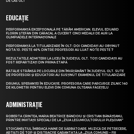
DE CAS OLT
EDUCAȚIE
PERFORMANȚĂ EXCEPȚIONALĂ PE TĂRÂM AMERICAN. ELEVUL EDUARD
FLORIN ȘTEFAN DIN CARACAL A CUCERIT CINCI MEDALII DE AUR LA
OLIMPIADELE INTERNAȚIONALE
PERFORMANȚĂ LA TITULARIZARE ÎN OLT: DOI CANDIDAȚI AU OBȚINUT
NOTA 10. PESTE 46% DINTRE PROFESORI AU LUAT NOTE PESTE 7
REZULTATELE ADMITERII LA LICEU ÎN JUDEȚUL OLT. TOȚI CANDIDAȚII AU
FOST REPARTIZAȚI DIN PRIMA ETAPĂ
BĂTĂLIE STRÂNSĂ PE LOCURILE DIN ÎNVĂȚĂMÂNT ÎN JUDEȚUL OLT. SUTE
DE PROFESORI ȘI EDUCATORI AU SUSȚINUT EXAMENUL DE TITULARIZARE
DRUMUL SPERANȚEI ÎN EDUCAȚIE. PROFESORA CARE PARCURGE ZILNIC 140
DE KILOMETRI PENTRU ELEVII DIN COMUNA OLTEANĂ FĂGEȚELU
ADMINISTRAȚIE
ROBERTA CRINTEA, MARIA BEATRICE BĂNDOIU ȘI CRISTIAN BĂNĂȚEANU,
PRINTRE INVITAȚII SPECIALI DE LA „ZIUA LEGUMICULTORULUI PLEȘOIAN”
STOICĂNEȘTIUL ÎMBRACĂ HAINE DE SĂRBĂTOARE. MUZICĂ DE PETRECERE,
ARTIȘTI DE TOP ȘI DISTRACȚIE GARANTATĂ LA „ZIUA COMUNEI – FIII