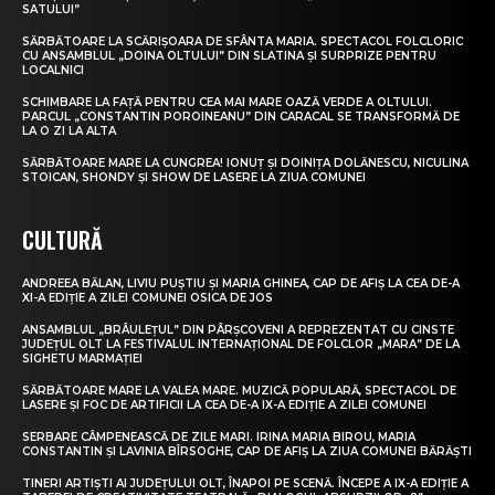
SATULUI”
SĂRBĂTOARE LA SCĂRIȘOARA DE SFÂNTA MARIA. SPECTACOL FOLCLORIC
CU ANSAMBLUL „DOINA OLTULUI” DIN SLATINA ȘI SURPRIZE PENTRU
LOCALNICI
SCHIMBARE LA FAȚĂ PENTRU CEA MAI MARE OAZĂ VERDE A OLTULUI.
PARCUL „CONSTANTIN POROINEANU” DIN CARACAL SE TRANSFORMĂ DE
LA O ZI LA ALTA
SĂRBĂTOARE MARE LA CUNGREA! IONUȚ ȘI DOINIȚA DOLĂNESCU, NICULINA
STOICAN, SHONDY ȘI SHOW DE LASERE LA ZIUA COMUNEI
CULTURĂ
ANDREEA BĂLAN, LIVIU PUȘTIU ȘI MARIA GHINEA, CAP DE AFIȘ LA CEA DE-A
XI-A EDIȚIE A ZILEI COMUNEI OSICA DE JOS
ANSAMBLUL „BRÂULEȚUL” DIN PÂRȘCOVENI A REPREZENTAT CU CINSTE
JUDEȚUL OLT LA FESTIVALUL INTERNAȚIONAL DE FOLCLOR „MARA” DE LA
SIGHETU MARMAȚIEI
SĂRBĂTOARE MARE LA VALEA MARE. MUZICĂ POPULARĂ, SPECTACOL DE
LASERE ȘI FOC DE ARTIFICII LA CEA DE-A IX-A EDIȚIE A ZILEI COMUNEI
SERBARE CÂMPENEASCĂ DE ZILE MARI. IRINA MARIA BIROU, MARIA
CONSTANTIN ȘI LAVINIA BÎRSOGHE, CAP DE AFIȘ LA ZIUA COMUNEI BĂRĂȘTI
TINERI ARTIȘTI AI JUDEȚULUI OLT, ÎNAPOI PE SCENĂ. ÎNCEPE A IX-A EDIȚIE A