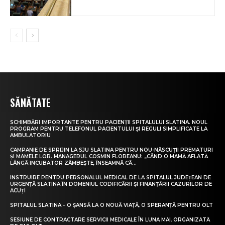
SĂNĂTATE
SCHIMBĂRI IMPORTANTE PENTRU PACIENȚII SPITALULUI SLATINA. NOUL
PROGRAM PENTRU TELEFONUL PACIENTULUI ȘI REGULI SIMPLIFICATE LA
AMBULATORIU
CAMPANIE DE SPRIJIN LA SJU SLATINA PENTRU NOU-NĂSCUȚII PREMATURI
ȘI MAMELE LOR. MANAGERUL COSMIN FLOREANU: „CÂND O MAMĂ AFLATĂ
LÂNGĂ INCUBATOR ZÂMBEȘTE, ÎNSEAMNĂ CĂ...
INSTRUIRE PENTRU PERSONALUL MEDICAL DE LA SPITALUL JUDEȚEAN DE
URGENȚĂ SLATINA ÎN DOMENIUL CODIFICĂRII ȘI FINANȚĂRII CAZURILOR DE
ACUȚI
SPITALUL SLATINA – O ȘANSĂ LA O NOUĂ VIAȚĂ, O SPERANȚĂ PENTRU OLT
SESIUNE DE CONTRACTARE SERVICII MEDICALE ÎN LUNA MAI, ORGANIZATĂ