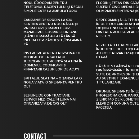
NOUL PROGRAM PENTRU
FLORIN ȘTEFAN DIN CARA
TELEFONUL PACIENTULUI ȘI REGULI
CUCERIT CINCI MEDALII D
SIMPLIFICATE LA AMBULATORIU
OLIMPIADELE INTERNAȚI
CAMPANIE DE SPRIJIN LA SJU
PERFORMANȚĂ LA TITUL
SLATINA PENTRU NOU-NĂSCUȚII
ÎN OLT: DOI CANDIDAȚI A
PREMATURI ȘI MAMELE LOR.
OBȚINUT NOTA 10. PEST
MANAGERUL COSMIN FLOREANU:
DINTRE PROFESORI AU 
„CÂND O MAMĂ AFLATĂ LÂNGĂ
PESTE 7
INCUBATOR ZÂMBEȘTE, ÎNSEAMNĂ
CĂ...
REZULTATELE ADMITERII 
ÎN JUDEȚUL OLT. TOȚI CA
INSTRUIRE PENTRU PERSONALUL
AU FOST REPARTIZAȚI D
MEDICAL DE LA SPITALUL
ETAPĂ
JUDEȚEAN DE URGENȚĂ SLATINA ÎN
DOMENIUL CODIFICĂRII ȘI
BĂTĂLIE STRÂNSĂ PE LO
FINANȚĂRII CAZURILOR DE ACUȚI
DIN ÎNVĂȚĂMÂNT ÎN JUDE
SUTE DE PROFESORI ȘI 
SPITALUL SLATINA – O ȘANSĂ LA O
AU SUSȚINUT EXAMENUL 
NOUĂ VIAȚĂ, O SPERANȚĂ PENTRU
TITULARIZARE
OLT
DRUMUL SPERANȚEI ÎN E
SESIUNE DE CONTRACTARE
PROFESORA CARE PARC
SERVICII MEDICALE ÎN LUNA MAI,
ZILNIC 140 DE KILOMETR
ORGANIZATĂ DE CAS OLT
ELEVII DIN COMUNA OLT
FĂGEȚELU
CONTACT