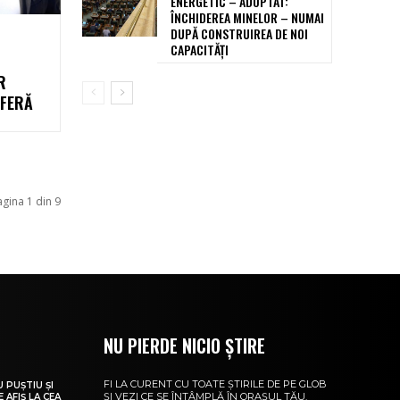
ENERGETIC – ADOPTAT:
ÎNCHIDEREA MINELOR – NUMAI
DUPĂ CONSTRUIREA DE NOI
CAPACITĂȚI
R
OFERĂ
agina 1 din 9
NU PIERDE NICIO ȘTIRE
FI LA CURENT CU TOATE ȘTIRILE DE PE GLOB
U PUȘTIU ȘI
ȘI VEZI CE SE ÎNTÂMPLĂ ÎN ORAȘUL TĂU.
 AFIȘ LA CEA