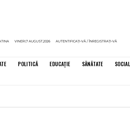
ATINA
VINERI,7 AUGUST,2026
AUTENTIFICAȚI-VĂ / ÎNREGISTRAȚI-VĂ
ATE
POLITICĂ
EDUCAȚIE
SĂNĂTATE
SOCIA