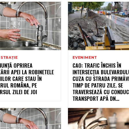
ISTRAȚIE
EVENIMENT
NUNȚĂ OPRIREA
CAO: TRAFIC ÎNCHIS ÎN
ĂRII APEI LA ROBINETELE
INTERSECȚIA BULEVARDULUI
ILOR CARE STAU ÎN
CUZA CU STRADA PRIMĂVE
ERUL ROMÂNA, PE
TIMP DE PATRU ZILE. SE
SUL ZILEI DE JOI
TRAVERSEAZĂ CU CONDUC
TRANSPORT APĂ DN...