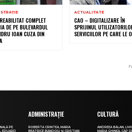
ISTRAȚIE
ACTUALITATE
REABILITAT COMPLET
CAO – DIGITALIZARE ÎN
IA DE PE BULEVARDUL
SPRIJINUL UTILIZATORILO
NDRU IOAN CUZA DIN
SERVICIILOR PE CARE LE 
A
P
ADMINISTRAȚIE
CULTURĂ
NALĂ PE
ROBERTA CRINTEA, MARIA
ANDREEA BĂLAN, LIVI
UL EDUARD
BEATRICE BĂNDOIU ȘI CRISTIAN
MARIA GHINEA, CAP DE