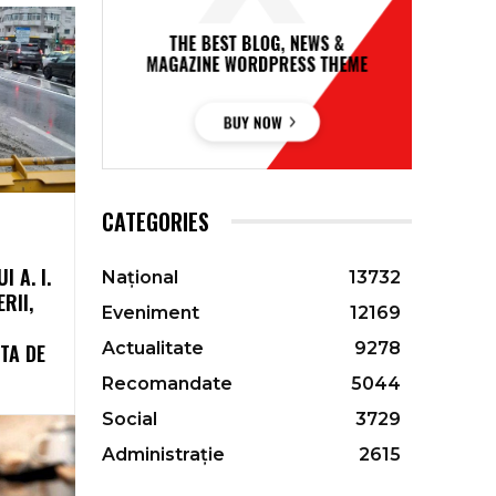
CATEGORIES
 A. I.
Național
13732
RII,
Eveniment
12169
Actualitate
9278
TA DE
Recomandate
5044
Social
3729
Administrație
2615