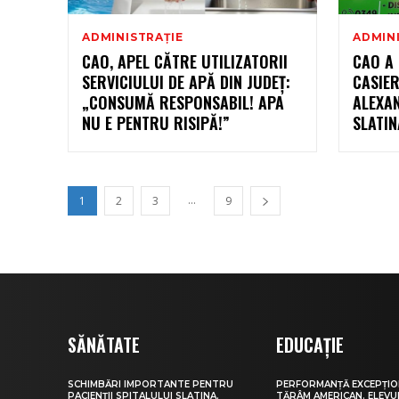
ADMINISTRAȚIE
ADMIN
CAO, APEL CĂTRE UTILIZATORII
CAO A 
SERVICIULUI DE APĂ DIN JUDEȚ:
CASIER
„CONSUMĂ RESPONSABIL! APA
ALEXA
NU E PENTRU RISIPĂ!”
SLATIN
...
1
2
3
9
SĂNĂTATE
EDUCAȚIE
SCHIMBĂRI IMPORTANTE PENTRU
PERFORMANȚĂ EXCEPȚIO
PACIENȚII SPITALULUI SLATINA.
TĂRÂM AMERICAN. ELEV