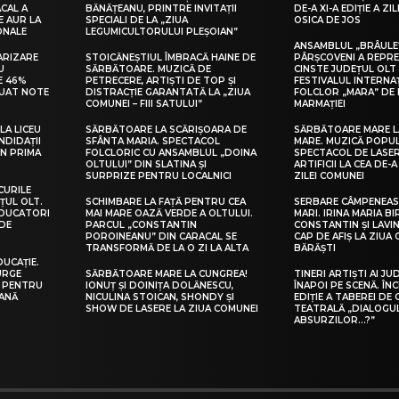
CAL A
BĂNĂȚEANU, PRINTRE INVITAȚII
DE-A XI-A EDIȚIE A ZI
E AUR LA
SPECIALI DE LA „ZIUA
OSICA DE JOS
ONALE
LEGUMICULTORULUI PLEȘOIAN”
ANSAMBLUL „BRÂULE
ARIZARE
STOICĂNEȘTIUL ÎMBRACĂ HAINE DE
PÂRȘCOVENI A REPR
U
SĂRBĂTOARE. MUZICĂ DE
CINSTE JUDEȚUL OLT
E 46%
PETRECERE, ARTIȘTI DE TOP ȘI
FESTIVALUL INTERNA
LUAT NOTE
DISTRACȚIE GARANTATĂ LA „ZIUA
FOLCLOR „MARA” DE 
COMUNEI – FIII SATULUI”
MARMAȚIEI
LA LICEU
SĂRBĂTOARE LA SCĂRIȘOARA DE
SĂRBĂTOARE MARE L
NDIDAȚII
SFÂNTA MARIA. SPECTACOL
MARE. MUZICĂ POPU
IN PRIMA
FOLCLORIC CU ANSAMBLUL „DOINA
SPECTACOL DE LASER
OLTULUI” DIN SLATINA ȘI
ARTIFICII LA CEA DE-A 
SURPRIZE PENTRU LOCALNICI
ZILEI COMUNEI
CURILE
ȚUL OLT.
SCHIMBARE LA FAȚĂ PENTRU CEA
SERBARE CÂMPENEASC
EDUCATORI
MAI MARE OAZĂ VERDE A OLTULUI.
MARI. IRINA MARIA B
DE
PARCUL „CONSTANTIN
CONSTANTIN ȘI LAVIN
POROINEANU” DIN CARACAL SE
CAP DE AFIȘ LA ZIUA
TRANSFORMĂ DE LA O ZI LA ALTA
BĂRĂȘTI
DUCAȚIE.
URGE
SĂRBĂTOARE MARE LA CUNGREA!
TINERI ARTIȘTI AI JU
I PENTRU
IONUȚ ȘI DOINIȚA DOLĂNESCU,
ÎNAPOI PE SCENĂ. ÎNC
EANĂ
NICULINA STOICAN, SHONDY ȘI
EDIȚIE A TABEREI DE
SHOW DE LASERE LA ZIUA COMUNEI
TEATRALĂ „DIALOGU
ABSURZILOR…?”