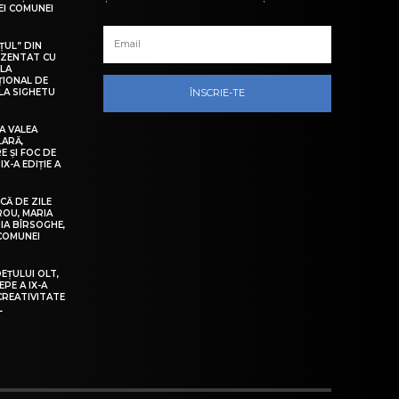
LEI COMUNEI
ȚUL” DIN
EZENTAT CU
 LA
ȚIONAL DE
LA SIGHETU
ÎNSCRIE-TE
A VALEA
LARĂ,
E ȘI FOC DE
IX-A EDIȚIE A
Ă DE ZILE
IROU, MARIA
IA BÎRSOGHE,
 COMUNEI
DEȚULUI OLT,
EPE A IX-A
 CREATIVITATE
L