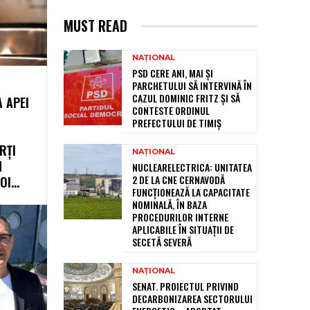
MUST READ
NAȚIONAL
PSD CERE ANI, MAI ȘI
PARCHETULUI SĂ INTERVINĂ ÎN
CAZUL DOMINIC FRITZ ȘI SĂ
 APEI
CONTESTE ORDINUL
PREFECTULUI DE TIMIȘ
RȚI
NAȚIONAL
N
NUCLEARELECTRICA: UNITATEA
2 DE LA CNE CERNAVODĂ
I...
FUNCȚIONEAZĂ LA CAPACITATE
NOMINALĂ, ÎN BAZA
PROCEDURILOR INTERNE
APLICABILE ÎN SITUAȚII DE
SECETĂ SEVERĂ
NAȚIONAL
SENAT. PROIECTUL PRIVIND
DECARBONIZAREA SECTORULUI