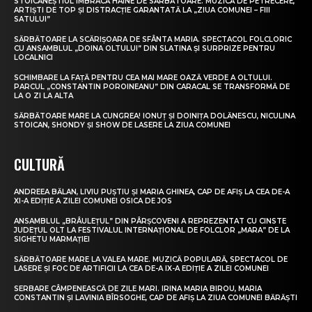
STOICĂNEȘTIUL ÎMBRACĂ HAINE DE SĂRBĂTOARE. MUZICĂ DE PETRECERE,
ARTIȘTI DE TOP ȘI DISTRACȚIE GARANTATĂ LA „ZIUA COMUNEI – FIII
SATULUI”
SĂRBĂTOARE LA SCĂRIȘOARA DE SFÂNTA MARIA. SPECTACOL FOLCLORIC
CU ANSAMBLUL „DOINA OLTULUI” DIN SLATINA ȘI SURPRIZE PENTRU
LOCALNICI
SCHIMBARE LA FAȚĂ PENTRU CEA MAI MARE OAZĂ VERDE A OLTULUI.
PARCUL „CONSTANTIN POROINEANU” DIN CARACAL SE TRANSFORMĂ DE
LA O ZI LA ALTA
SĂRBĂTOARE MARE LA CUNGREA! IONUȚ ȘI DOINIȚA DOLĂNESCU, NICULINA
STOICAN, SHONDY ȘI SHOW DE LASERE LA ZIUA COMUNEI
CULTURĂ
ANDREEA BĂLAN, LIVIU PUȘTIU ȘI MARIA GHINEA, CAP DE AFIȘ LA CEA DE-A
XI-A EDIȚIE A ZILEI COMUNEI OSICA DE JOS
ANSAMBLUL „BRÂULEȚUL” DIN PÂRȘCOVENI A REPREZENTAT CU CINSTE
JUDEȚUL OLT LA FESTIVALUL INTERNAȚIONAL DE FOLCLOR „MARA” DE LA
SIGHETU MARMAȚIEI
SĂRBĂTOARE MARE LA VALEA MARE. MUZICĂ POPULARĂ, SPECTACOL DE
LASERE ȘI FOC DE ARTIFICII LA CEA DE-A IX-A EDIȚIE A ZILEI COMUNEI
SERBARE CÂMPENEASCĂ DE ZILE MARI. IRINA MARIA BIROU, MARIA
CONSTANTIN ȘI LAVINIA BÎRSOGHE, CAP DE AFIȘ LA ZIUA COMUNEI BĂRĂȘTI