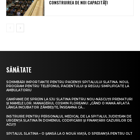
CONSTRUIREA DE NOI CAPACITĂȚI
SĂNĂTATE
SCHIMBĂRI IMPORTANTE PENTRU PACIENȚII SPITALULUI SLATINA. NOUL
PROGRAM PENTRU TELEFONUL PACIENTULUI ȘI REGULI SIMPLIFICATE LA
AMBULATORIU
CAMPANIE DE SPRIJIN LA SJU SLATINA PENTRU NOU-NĂSCUȚII PREMATURI
ȘI MAMELE LOR. MANAGERUL COSMIN FLOREANU: „CÂND O MAMĂ AFLATĂ
LÂNGĂ INCUBATOR ZÂMBEȘTE, ÎNSEAMNĂ CĂ...
INSTRUIRE PENTRU PERSONALUL MEDICAL DE LA SPITALUL JUDEȚEAN DE
URGENȚĂ SLATINA ÎN DOMENIUL CODIFICĂRII ȘI FINANȚĂRII CAZURILOR DE
ACUȚI
SPITALUL SLATINA – O ȘANSĂ LA O NOUĂ VIAȚĂ, O SPERANȚĂ PENTRU OLT