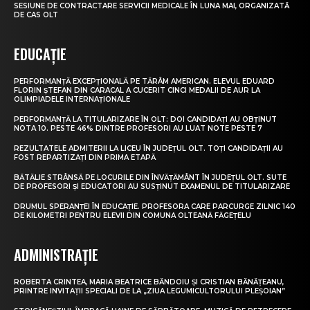
SESIUNE DE CONTRACTARE SERVICII MEDICALE ÎN LUNA MAI, ORGANIZATĂ
DE CAS OLT
EDUCAȚIE
PERFORMANȚĂ EXCEPȚIONALĂ PE TĂRÂM AMERICAN. ELEVUL EDUARD
FLORIN ȘTEFAN DIN CARACAL A CUCERIT CINCI MEDALII DE AUR LA
OLIMPIADELE INTERNAȚIONALE
PERFORMANȚĂ LA TITULARIZARE ÎN OLT: DOI CANDIDAȚI AU OBȚINUT
NOTA 10. PESTE 46% DINTRE PROFESORI AU LUAT NOTE PESTE 7
REZULTATELE ADMITERII LA LICEU ÎN JUDEȚUL OLT. TOȚI CANDIDAȚII AU
FOST REPARTIZAȚI DIN PRIMA ETAPĂ
BĂTĂLIE STRÂNSĂ PE LOCURILE DIN ÎNVĂȚĂMÂNT ÎN JUDEȚUL OLT. SUTE
DE PROFESORI ȘI EDUCATORI AU SUSȚINUT EXAMENUL DE TITULARIZARE
DRUMUL SPERANȚEI ÎN EDUCAȚIE. PROFESORA CARE PARCURGE ZILNIC 140
DE KILOMETRI PENTRU ELEVII DIN COMUNA OLTEANĂ FĂGEȚELU
ADMINISTRAȚIE
ROBERTA CRINTEA, MARIA BEATRICE BĂNDOIU ȘI CRISTIAN BĂNĂȚEANU,
PRINTRE INVITAȚII SPECIALI DE LA „ZIUA LEGUMICULTORULUI PLEȘOIAN”