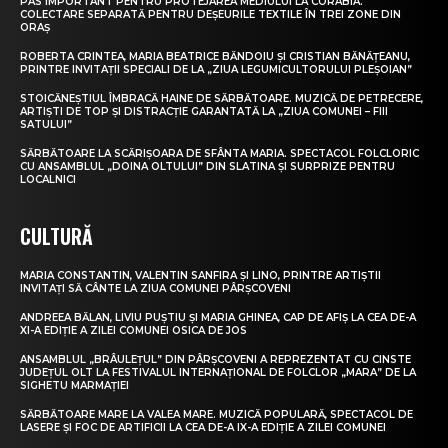
PAS IMPORTANT PENTRU PROTEJAREA MEDIULUI LA CORABIA.
COLECTARE SEPARATĂ PENTRU DEȘEURILE TEXTILE ÎN TREI ZONE DIN
ORAȘ
ROBERTA CRINTEA, MARIA BEATRICE BĂNDOIU ȘI CRISTIAN BĂNĂȚEANU,
PRINTRE INVITAȚII SPECIALI DE LA „ZIUA LEGUMICULTORULUI PLEȘOIAN”
STOICĂNEȘTIUL ÎMBRACĂ HAINE DE SĂRBĂTOARE. MUZICĂ DE PETRECERE,
ARTIȘTI DE TOP ȘI DISTRACȚIE GARANTATĂ LA „ZIUA COMUNEI – FIII
SATULUI”
SĂRBĂTOARE LA SCĂRIȘOARA DE SFÂNTA MARIA. SPECTACOL FOLCLORIC
CU ANSAMBLUL „DOINA OLTULUI” DIN SLATINA ȘI SURPRIZE PENTRU
LOCALNICI
CULTURĂ
MARIA CONSTANTIN, VALENTIN SANFIRA ȘI LINO, PRINTRE ARTIȘTII
INVITAȚI SĂ CÂNTE LA ZIUA COMUNEI PÂRȘCOVENI
ANDREEA BĂLAN, LIVIU PUȘTIU ȘI MARIA GHINEA, CAP DE AFIȘ LA CEA DE-A
XI-A EDIȚIE A ZILEI COMUNEI OSICA DE JOS
ANSAMBLUL „BRÂULEȚUL” DIN PÂRȘCOVENI A REPREZENTAT CU CINSTE
JUDEȚUL OLT LA FESTIVALUL INTERNAȚIONAL DE FOLCLOR „MARA” DE LA
SIGHETU MARMAȚIEI
SĂRBĂTOARE MARE LA VALEA MARE. MUZICĂ POPULARĂ, SPECTACOL DE
LASERE ȘI FOC DE ARTIFICII LA CEA DE-A IX-A EDIȚIE A ZILEI COMUNEI