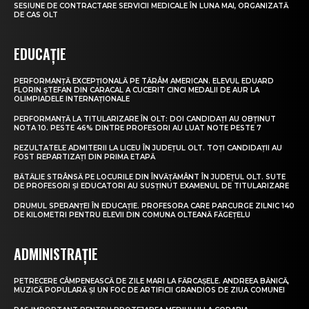
SESIUNE DE CONTRACTARE SERVICII MEDICALE ÎN LUNA MAI, ORGANIZATĂ
DE CAS OLT
EDUCAȚIE
PERFORMANȚĂ EXCEPȚIONALĂ PE TĂRÂM AMERICAN. ELEVUL EDUARD
FLORIN ȘTEFAN DIN CARACAL A CUCERIT CINCI MEDALII DE AUR LA
OLIMPIADELE INTERNAȚIONALE
PERFORMANȚĂ LA TITULARIZARE ÎN OLT: DOI CANDIDAȚI AU OBȚINUT
NOTA 10. PESTE 46% DINTRE PROFESORI AU LUAT NOTE PESTE 7
REZULTATELE ADMITERII LA LICEU ÎN JUDEȚUL OLT. TOȚI CANDIDAȚII AU
FOST REPARTIZAȚI DIN PRIMA ETAPĂ
BĂTĂLIE STRÂNSĂ PE LOCURILE DIN ÎNVĂȚĂMÂNT ÎN JUDEȚUL OLT. SUTE
DE PROFESORI ȘI EDUCATORI AU SUSȚINUT EXAMENUL DE TITULARIZARE
DRUMUL SPERANȚEI ÎN EDUCAȚIE. PROFESORA CARE PARCURGE ZILNIC 140
DE KILOMETRI PENTRU ELEVII DIN COMUNA OLTEANĂ FĂGEȚELU
ADMINISTRAȚIE
PETRECERE CÂMPENEASCĂ DE ZILE MARI LA FĂRCAȘELE. ANDREEA BĂNICĂ,
MUZICĂ POPULARĂ ȘI UN FOC DE ARTIFICII GRANDIOS DE ZIUA COMUNEI