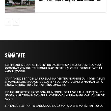
SĂNĂTATE
SCHIMBĂRI IMPORTANTE PENTRU PACIENȚII SPITALULUI SLATINA. NOUL
PROGRAM PENTRU TELEFONUL PACIENTULUI ȘI REGULI SIMPLIFICATE LA
AMBULATORIU
CAMPANIE DE SPRIJIN LA SJU SLATINA PENTRU NOU-NĂSCUȚII PREMATURI
ȘI MAMELE LOR. MANAGERUL COSMIN FLOREANU: „CÂND O MAMĂ AFLATĂ
LÂNGĂ INCUBATOR ZÂMBEȘTE, ÎNSEAMNĂ CĂ...
INSTRUIRE PENTRU PERSONALUL MEDICAL DE LA SPITALUL JUDEȚEAN DE
URGENȚĂ SLATINA ÎN DOMENIUL CODIFICĂRII ȘI FINANȚĂRII CAZURILOR DE
ACUȚI
SPITALUL SLATINA – O ȘANSĂ LA O NOUĂ VIAȚĂ, O SPERANȚĂ PENTRU OLT