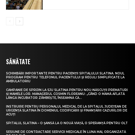
SĂNĂTATE
SCHIMBĂRI IMPORTANTE PENTRU PACIENȚII SPITALULUI SLATINA. NOUL
PROGRAM PENTRU TELEFONUL PACIENTULUI ȘI REGULI SIMPLIFICATE LA
AMBULATORIU
CAMPANIE DE SPRIJIN LA SJU SLATINA PENTRU NOU-NĂSCUȚII PREMATURI
ȘI MAMELE LOR. MANAGERUL COSMIN FLOREANU: „CÂND O MAMĂ AFLATĂ
LÂNGĂ INCUBATOR ZÂMBEȘTE, ÎNSEAMNĂ CĂ...
INSTRUIRE PENTRU PERSONALUL MEDICAL DE LA SPITALUL JUDEȚEAN DE
URGENȚĂ SLATINA ÎN DOMENIUL CODIFICĂRII ȘI FINANȚĂRII CAZURILOR DE
ACUȚI
SPITALUL SLATINA – O ȘANSĂ LA O NOUĂ VIAȚĂ, O SPERANȚĂ PENTRU OLT
SESIUNE DE CONTRACTARE SERVICII MEDICALE ÎN LUNA MAI, ORGANIZATĂ