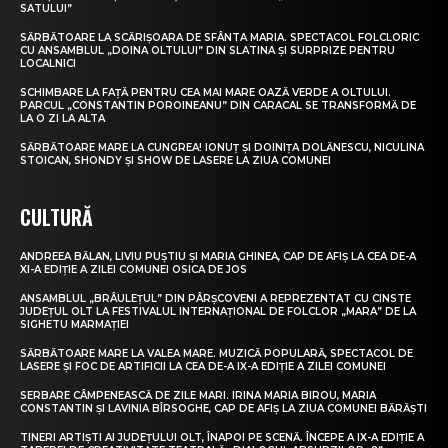
SATULUI”
SĂRBĂTOARE LA SCĂRIȘOARA DE SFÂNTA MARIA. SPECTACOL FOLCLORIC
CU ANSAMBLUL „DOINA OLTULUI” DIN SLATINA ȘI SURPRIZE PENTRU
LOCALNICI
SCHIMBARE LA FAȚĂ PENTRU CEA MAI MARE OAZĂ VERDE A OLTULUI.
PARCUL „CONSTANTIN POROINEANU” DIN CARACAL SE TRANSFORMĂ DE
LA O ZI LA ALTA
SĂRBĂTOARE MARE LA CUNGREA! IONUȚ ȘI DOINIȚA DOLĂNESCU, NICULINA
STOICAN, SHONDY ȘI SHOW DE LASERE LA ZIUA COMUNEI
CULTURĂ
ANDREEA BĂLAN, LIVIU PUȘTIU ȘI MARIA GHINEA, CAP DE AFIȘ LA CEA DE-A
XI-A EDIȚIE A ZILEI COMUNEI OSICA DE JOS
ANSAMBLUL „BRÂULEȚUL” DIN PÂRȘCOVENI A REPREZENTAT CU CINSTE
JUDEȚUL OLT LA FESTIVALUL INTERNAȚIONAL DE FOLCLOR „MARA” DE LA
SIGHETU MARMAȚIEI
SĂRBĂTOARE MARE LA VALEA MARE. MUZICĂ POPULARĂ, SPECTACOL DE
LASERE ȘI FOC DE ARTIFICII LA CEA DE-A IX-A EDIȚIE A ZILEI COMUNEI
SERBARE CÂMPENEASCĂ DE ZILE MARI. IRINA MARIA BIROU, MARIA
CONSTANTIN ȘI LAVINIA BÎRSOGHE, CAP DE AFIȘ LA ZIUA COMUNEI BĂRĂȘTI
TINERI ARTIȘTI AI JUDEȚULUI OLT, ÎNAPOI PE SCENĂ. ÎNCEPE A IX-A EDIȚIE A