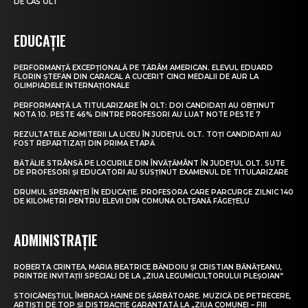
DE CAS OLT
EDUCAȚIE
PERFORMANȚĂ EXCEPȚIONALĂ PE TĂRÂM AMERICAN. ELEVUL EDUARD
FLORIN ȘTEFAN DIN CARACAL A CUCERIT CINCI MEDALII DE AUR LA
OLIMPIADELE INTERNAȚIONALE
PERFORMANȚĂ LA TITULARIZARE ÎN OLT: DOI CANDIDAȚI AU OBȚINUT
NOTA 10. PESTE 46% DINTRE PROFESORI AU LUAT NOTE PESTE 7
REZULTATELE ADMITERII LA LICEU ÎN JUDEȚUL OLT. TOȚI CANDIDAȚII AU
FOST REPARTIZAȚI DIN PRIMA ETAPĂ
BĂTĂLIE STRÂNSĂ PE LOCURILE DIN ÎNVĂȚĂMÂNT ÎN JUDEȚUL OLT. SUTE
DE PROFESORI ȘI EDUCATORI AU SUSȚINUT EXAMENUL DE TITULARIZARE
DRUMUL SPERANȚEI ÎN EDUCAȚIE. PROFESORA CARE PARCURGE ZILNIC 140
DE KILOMETRI PENTRU ELEVII DIN COMUNA OLTEANĂ FĂGEȚELU
ADMINISTRAȚIE
ROBERTA CRINTEA, MARIA BEATRICE BĂNDOIU ȘI CRISTIAN BĂNĂȚEANU,
PRINTRE INVITAȚII SPECIALI DE LA „ZIUA LEGUMICULTORULUI PLEȘOIAN”
STOICĂNEȘTIUL ÎMBRACĂ HAINE DE SĂRBĂTOARE. MUZICĂ DE PETRECERE,
ARTIȘTI DE TOP ȘI DISTRACȚIE GARANTATĂ LA „ZIUA COMUNEI – FIII