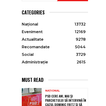
CATEGORIES
Național
13732
Eveniment
12169
Actualitate
9278
Recomandate
5044
Social
3729
Administrație
2615
MUST READ
NAȚIONAL
PSD CERE ANI, MAI ȘI
PARCHETULUI SĂ INTERVINĂ ÎN
CAZUL DOMINIC FRITZ ȘI SĂ