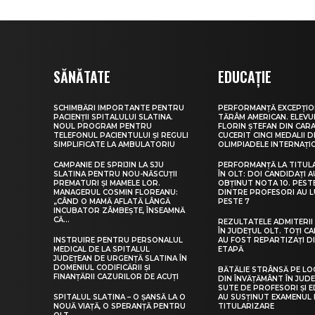
SĂNĂTATE
EDUCAȚIE
SCHIMBĂRI IMPORTANTE PENTRU
PERFORMANȚĂ EXCEPȚIO
PACIENȚII SPITALULUI SLATINA.
TĂRÂM AMERICAN. ELEV
NOUL PROGRAM PENTRU
FLORIN ȘTEFAN DIN CARA
TELEFONUL PACIENTULUI ȘI REGULI
CUCERIT CINCI MEDALII D
SIMPLIFICATE LA AMBULATORIU
OLIMPIADELE INTERNAȚI
CAMPANIE DE SPRIJIN LA SJU
PERFORMANȚĂ LA TITUL
SLATINA PENTRU NOU-NĂSCUȚII
ÎN OLT: DOI CANDIDAȚI A
PREMATURI ȘI MAMELE LOR.
OBȚINUT NOTA 10. PEST
MANAGERUL COSMIN FLOREANU:
DINTRE PROFESORI AU 
„CÂND O MAMĂ AFLATĂ LÂNGĂ
PESTE 7
INCUBATOR ZÂMBEȘTE, ÎNSEAMNĂ
CĂ...
REZULTATELE ADMITERII 
ÎN JUDEȚUL OLT. TOȚI CA
INSTRUIRE PENTRU PERSONALUL
AU FOST REPARTIZAȚI D
MEDICAL DE LA SPITALUL
ETAPĂ
JUDEȚEAN DE URGENȚĂ SLATINA ÎN
DOMENIUL CODIFICĂRII ȘI
BĂTĂLIE STRÂNSĂ PE LO
FINANȚĂRII CAZURILOR DE ACUȚI
DIN ÎNVĂȚĂMÂNT ÎN JUDE
SUTE DE PROFESORI ȘI 
SPITALUL SLATINA – O ȘANSĂ LA O
AU SUSȚINUT EXAMENUL 
NOUĂ VIAȚĂ, O SPERANȚĂ PENTRU
TITULARIZARE