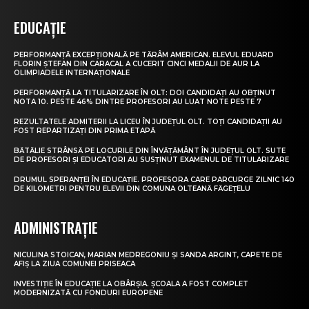
EDUCAȚIE
PERFORMANȚĂ EXCEPȚIONALĂ PE TĂRÂM AMERICAN. ELEVUL EDUARD
FLORIN ȘTEFAN DIN CARACAL A CUCERIT CINCI MEDALII DE AUR LA
OLIMPIADELE INTERNAȚIONALE
PERFORMANȚĂ LA TITULARIZARE ÎN OLT: DOI CANDIDAȚI AU OBȚINUT
NOTA 10. PESTE 46% DINTRE PROFESORI AU LUAT NOTE PESTE 7
REZULTATELE ADMITERII LA LICEU ÎN JUDEȚUL OLT. TOȚI CANDIDAȚII AU
FOST REPARTIZAȚI DIN PRIMA ETAPĂ
BĂTĂLIE STRÂNSĂ PE LOCURILE DIN ÎNVĂȚĂMÂNT ÎN JUDEȚUL OLT. SUTE
DE PROFESORI ȘI EDUCATORI AU SUSȚINUT EXAMENUL DE TITULARIZARE
DRUMUL SPERANȚEI ÎN EDUCAȚIE. PROFESORA CARE PARCURGE ZILNIC 140
DE KILOMETRI PENTRU ELEVII DIN COMUNA OLTEANĂ FĂGEȚELU
ADMINISTRAȚIE
NICULINA STOICAN, MARIAN MEDREGONIU ȘI SANDA ARGINT, CAPETE DE
AFIȘ LA ZIUA COMUNEI PRISEACA
INVESTIȚIE ÎN EDUCAȚIE LA OBÂRȘIA. ȘCOALA A FOST COMPLET
MODERNIZATĂ CU FONDURI EUROPENE