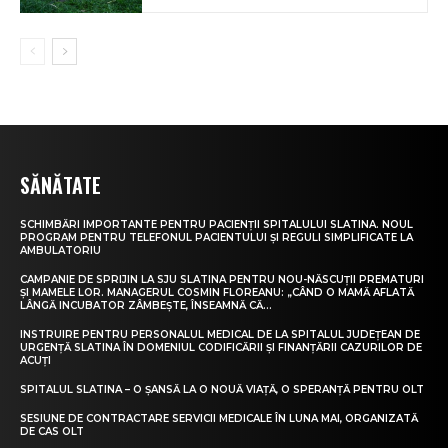
SĂNĂTATE
SCHIMBĂRI IMPORTANTE PENTRU PACIENȚII SPITALULUI SLATINA. NOUL
PROGRAM PENTRU TELEFONUL PACIENTULUI ȘI REGULI SIMPLIFICATE LA
AMBULATORIU
CAMPANIE DE SPRIJIN LA SJU SLATINA PENTRU NOU-NĂSCUȚII PREMATURI
ȘI MAMELE LOR. MANAGERUL COSMIN FLOREANU: „CÂND O MAMĂ AFLATĂ
LÂNGĂ INCUBATOR ZÂMBEȘTE, ÎNSEAMNĂ CĂ...
INSTRUIRE PENTRU PERSONALUL MEDICAL DE LA SPITALUL JUDEȚEAN DE
URGENȚĂ SLATINA ÎN DOMENIUL CODIFICĂRII ȘI FINANȚĂRII CAZURILOR DE
ACUȚI
SPITALUL SLATINA – O ȘANSĂ LA O NOUĂ VIAȚĂ, O SPERANȚĂ PENTRU OLT
SESIUNE DE CONTRACTARE SERVICII MEDICALE ÎN LUNA MAI, ORGANIZATĂ
DE CAS OLT