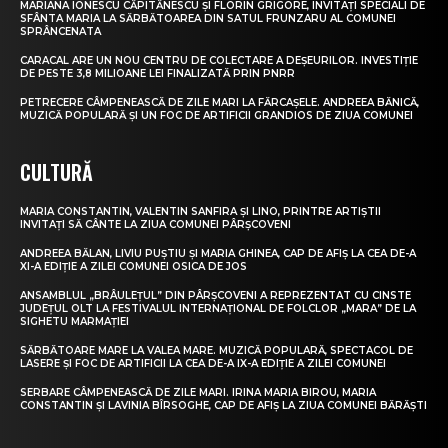
MARIANA IONESCU CĂPITĂNESCU ȘI FLORIN GRIGORE, INVITAȚI SPECIALI DE
SFÂNTA MARIA LA SĂRBĂTOAREA DIN SATUL FRUNZARU AL COMUNEI
SPRÂNCENATA
CARACAL ARE UN NOU CENTRU DE COLECTARE A DEȘEURILOR. INVESTIȚIE
DE PESTE 3,8 MILIOANE LEI FINALIZATĂ PRIN PNRR
PETRECERE CÂMPENEASCĂ DE ZILE MARI LA FĂRCAȘELE. ANDREEA BĂNICĂ,
MUZICĂ POPULARĂ ȘI UN FOC DE ARTIFICII GRANDIOS DE ZIUA COMUNEI
CULTURĂ
MARIA CONSTANTIN, VALENTIN SANFIRA ȘI LINO, PRINTRE ARTIȘTII
INVITAȚI SĂ CÂNTE LA ZIUA COMUNEI PÂRȘCOVENI
ANDREEA BĂLAN, LIVIU PUȘTIU ȘI MARIA GHINEA, CAP DE AFIȘ LA CEA DE-A
XI-A EDIȚIE A ZILEI COMUNEI OSICA DE JOS
ANSAMBLUL „BRÂULEȚUL” DIN PÂRȘCOVENI A REPREZENTAT CU CINSTE
JUDEȚUL OLT LA FESTIVALUL INTERNAȚIONAL DE FOLCLOR „MARA” DE LA
SIGHETU MARMAȚIEI
SĂRBĂTOARE MARE LA VALEA MARE. MUZICĂ POPULARĂ, SPECTACOL DE
LASERE ȘI FOC DE ARTIFICII LA CEA DE-A IX-A EDIȚIE A ZILEI COMUNEI
SERBARE CÂMPENEASCĂ DE ZILE MARI. IRINA MARIA BIROU, MARIA
CONSTANTIN ȘI LAVINIA BÎRSOGHE, CAP DE AFIȘ LA ZIUA COMUNEI BĂRĂȘTI