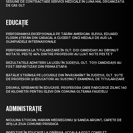
SESIUNE DE CONTRACTARE SERVICII MEDICALE ÎN LUNA MAI, ORGANIZATĂ
DE CAS OLT
EDUCAȚIE
PERFORMANȚĂ EXCEPȚIONALĂ PE TĂRÂM AMERICAN. ELEVUL EDUARD
FLORIN ȘTEFAN DIN CARACAL A CUCERIT CINCI MEDALII DE AUR LA
OLIMPIADELE INTERNAȚIONALE
PERFORMANȚĂ LA TITULARIZARE ÎN OLT: DOI CANDIDAȚI AU OBȚINUT
NOTA 10. PESTE 46% DINTRE PROFESORI AU LUAT NOTE PESTE 7
REZULTATELE ADMITERII LA LICEU ÎN JUDEȚUL OLT. TOȚI CANDIDAȚII AU
FOST REPARTIZAȚI DIN PRIMA ETAPĂ
BĂTĂLIE STRÂNSĂ PE LOCURILE DIN ÎNVĂȚĂMÂNT ÎN JUDEȚUL OLT. SUTE
DE PROFESORI ȘI EDUCATORI AU SUSȚINUT EXAMENUL DE TITULARIZARE
DRUMUL SPERANȚEI ÎN EDUCAȚIE. PROFESORA CARE PARCURGE ZILNIC 140
DE KILOMETRI PENTRU ELEVII DIN COMUNA OLTEANĂ FĂGEȚELU
ADMINISTRAȚIE
NICULINA STOICAN, MARIAN MEDREGONIU ȘI SANDA ARGINT, CAPETE DE
AFIȘ LA ZIUA COMUNEI PRISEACA
INVESTIȚIE ÎN EDUCAȚIE LA OBÂRȘIA. ȘCOALA A FOST COMPLET