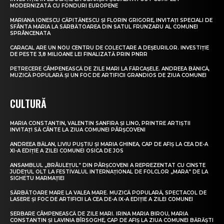
MODERNIZATĂ CU FONDURI EUROPENE
MARIANA IONESCU CĂPITĂNESCU ȘI FLORIN GRIGORE, INVITAȚI SPECIALI DE
SFÂNTA MARIA LA SĂRBĂTOAREA DIN SATUL FRUNZARU AL COMUNEI
SPRÂNCENATA
CARACAL ARE UN NOU CENTRU DE COLECTARE A DEȘEURILOR. INVESTIȚIE
DE PESTE 3,8 MILIOANE LEI FINALIZATĂ PRIN PNRR
PETRECERE CÂMPENEASCĂ DE ZILE MARI LA FĂRCAȘELE. ANDREEA BĂNICĂ,
MUZICĂ POPULARĂ ȘI UN FOC DE ARTIFICII GRANDIOS DE ZIUA COMUNEI
CULTURĂ
MARIA CONSTANTIN, VALENTIN SANFIRA ȘI LINO, PRINTRE ARTIȘTII
INVITAȚI SĂ CÂNTE LA ZIUA COMUNEI PÂRȘCOVENI
ANDREEA BĂLAN, LIVIU PUȘTIU ȘI MARIA GHINEA, CAP DE AFIȘ LA CEA DE-A
XI-A EDIȚIE A ZILEI COMUNEI OSICA DE JOS
ANSAMBLUL „BRÂULEȚUL” DIN PÂRȘCOVENI A REPREZENTAT CU CINSTE
JUDEȚUL OLT LA FESTIVALUL INTERNAȚIONAL DE FOLCLOR „MARA” DE LA
SIGHETU MARMAȚIEI
SĂRBĂTOARE MARE LA VALEA MARE. MUZICĂ POPULARĂ, SPECTACOL DE
LASERE ȘI FOC DE ARTIFICII LA CEA DE-A IX-A EDIȚIE A ZILEI COMUNEI
SERBARE CÂMPENEASCĂ DE ZILE MARI. IRINA MARIA BIROU, MARIA
CONSTANTIN ȘI LAVINIA BÎRSOGHE, CAP DE AFIȘ LA ZIUA COMUNEI BĂRĂȘTI