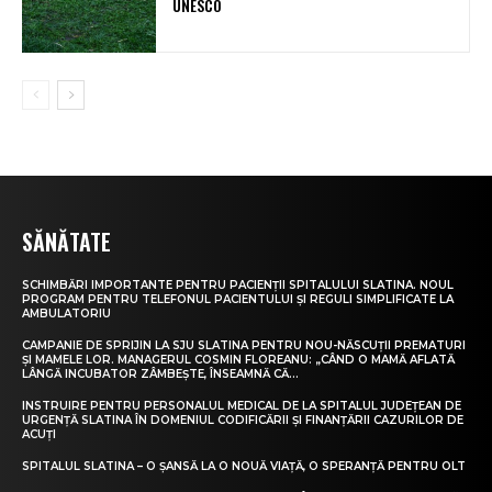
UNESCO
SĂNĂTATE
SCHIMBĂRI IMPORTANTE PENTRU PACIENȚII SPITALULUI SLATINA. NOUL
PROGRAM PENTRU TELEFONUL PACIENTULUI ȘI REGULI SIMPLIFICATE LA
AMBULATORIU
CAMPANIE DE SPRIJIN LA SJU SLATINA PENTRU NOU-NĂSCUȚII PREMATURI
ȘI MAMELE LOR. MANAGERUL COSMIN FLOREANU: „CÂND O MAMĂ AFLATĂ
LÂNGĂ INCUBATOR ZÂMBEȘTE, ÎNSEAMNĂ CĂ...
INSTRUIRE PENTRU PERSONALUL MEDICAL DE LA SPITALUL JUDEȚEAN DE
URGENȚĂ SLATINA ÎN DOMENIUL CODIFICĂRII ȘI FINANȚĂRII CAZURILOR DE
ACUȚI
SPITALUL SLATINA – O ȘANSĂ LA O NOUĂ VIAȚĂ, O SPERANȚĂ PENTRU OLT