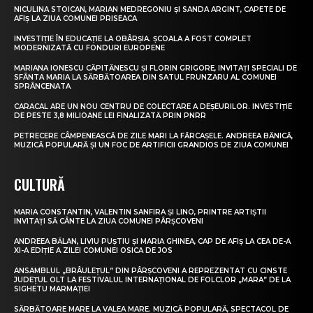
NICULINA STOICAN, MARIAN MEDREGONIU ȘI SANDA ARGINT, CAPETE DE
AFIȘ LA ZIUA COMUNEI PRISEACA
INVESTIȚIE ÎN EDUCAȚIE LA OBÂRȘIA. ȘCOALA A FOST COMPLET
MODERNIZATĂ CU FONDURI EUROPENE
MARIANA IONESCU CĂPITĂNESCU ȘI FLORIN GRIGORE, INVITAȚI SPECIALI DE
SFÂNTA MARIA LA SĂRBĂTOAREA DIN SATUL FRUNZARU AL COMUNEI
SPRÂNCENATA
CARACAL ARE UN NOU CENTRU DE COLECTARE A DEȘEURILOR. INVESTIȚIE
DE PESTE 3,8 MILIOANE LEI FINALIZATĂ PRIN PNRR
PETRECERE CÂMPENEASCĂ DE ZILE MARI LA FĂRCAȘELE. ANDREEA BĂNICĂ,
MUZICĂ POPULARĂ ȘI UN FOC DE ARTIFICII GRANDIOS DE ZIUA COMUNEI
CULTURĂ
MARIA CONSTANTIN, VALENTIN SANFIRA ȘI LINO, PRINTRE ARTIȘTII
INVITAȚI SĂ CÂNTE LA ZIUA COMUNEI PÂRȘCOVENI
ANDREEA BĂLAN, LIVIU PUȘTIU ȘI MARIA GHINEA, CAP DE AFIȘ LA CEA DE-A
XI-A EDIȚIE A ZILEI COMUNEI OSICA DE JOS
ANSAMBLUL „BRÂULEȚUL” DIN PÂRȘCOVENI A REPREZENTAT CU CINSTE
JUDEȚUL OLT LA FESTIVALUL INTERNAȚIONAL DE FOLCLOR „MARA” DE LA
SIGHETU MARMAȚIEI
SĂRBĂTOARE MARE LA VALEA MARE. MUZICĂ POPULARĂ, SPECTACOL DE