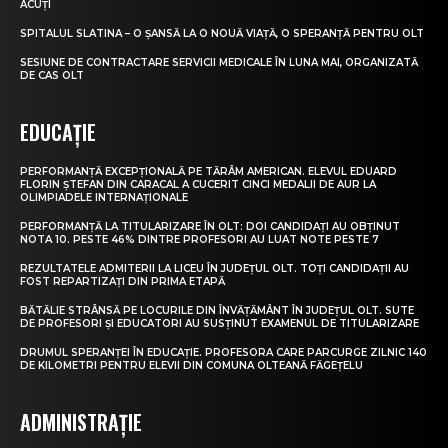
ACUȚI
SPITALUL SLATINA – O ȘANSĂ LA O NOUĂ VIAȚĂ, O SPERANȚĂ PENTRU OLT
SESIUNE DE CONTRACTARE SERVICII MEDICALE ÎN LUNA MAI, ORGANIZATĂ
DE CAS OLT
EDUCAȚIE
PERFORMANȚĂ EXCEPȚIONALĂ PE TĂRÂM AMERICAN. ELEVUL EDUARD
FLORIN ȘTEFAN DIN CARACAL A CUCERIT CINCI MEDALII DE AUR LA
OLIMPIADELE INTERNAȚIONALE
PERFORMANȚĂ LA TITULARIZARE ÎN OLT: DOI CANDIDAȚI AU OBȚINUT
NOTA 10. PESTE 46% DINTRE PROFESORI AU LUAT NOTE PESTE 7
REZULTATELE ADMITERII LA LICEU ÎN JUDEȚUL OLT. TOȚI CANDIDAȚII AU
FOST REPARTIZAȚI DIN PRIMA ETAPĂ
BĂTĂLIE STRÂNSĂ PE LOCURILE DIN ÎNVĂȚĂMÂNT ÎN JUDEȚUL OLT. SUTE
DE PROFESORI ȘI EDUCATORI AU SUSȚINUT EXAMENUL DE TITULARIZARE
DRUMUL SPERANȚEI ÎN EDUCAȚIE. PROFESORA CARE PARCURGE ZILNIC 140
DE KILOMETRI PENTRU ELEVII DIN COMUNA OLTEANĂ FĂGEȚELU
ADMINISTRAȚIE