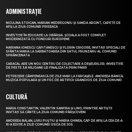
ADMINISTRAȚIE
NICULINA STOICAN, MARIAN MEDREGONIU ȘI SANDA ARGINT, CAPETE DE
AFIȘ LA ZIUA COMUNEI PRISEACA
INVESTIȚIE ÎN EDUCAȚIE LA OBÂRȘIA. ȘCOALA A FOST COMPLET
MODERNIZATĂ CU FONDURI EUROPENE
MARIANA IONESCU CĂPITĂNESCU ȘI FLORIN GRIGORE, INVITAȚI SPECIALI DE
SFÂNTA MARIA LA SĂRBĂTOAREA DIN SATUL FRUNZARU AL COMUNEI
SPRÂNCENATA
CARACAL ARE UN NOU CENTRU DE COLECTARE A DEȘEURILOR. INVESTIȚIE
DE PESTE 3,8 MILIOANE LEI FINALIZATĂ PRIN PNRR
PETRECERE CÂMPENEASCĂ DE ZILE MARI LA FĂRCAȘELE. ANDREEA BĂNICĂ,
MUZICĂ POPULARĂ ȘI UN FOC DE ARTIFICII GRANDIOS DE ZIUA COMUNEI
CULTURĂ
MARIA CONSTANTIN, VALENTIN SANFIRA ȘI LINO, PRINTRE ARTIȘTII
INVITAȚI SĂ CÂNTE LA ZIUA COMUNEI PÂRȘCOVENI
ANDREEA BĂLAN, LIVIU PUȘTIU ȘI MARIA GHINEA, CAP DE AFIȘ LA CEA DE-A
XI-A EDIȚIE A ZILEI COMUNEI OSICA DE JOS