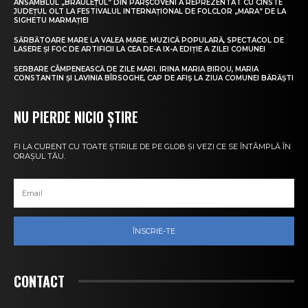
ANSAMBLUL „BRÂULEȚUL” DIN PÂRȘCOVENI A REPREZENTAT CU CINSTE
JUDEȚUL OLT LA FESTIVALUL INTERNAȚIONAL DE FOLCLOR „MARA” DE LA
SIGHETU MARMAȚIEI
SĂRBĂTOARE MARE LA VALEA MARE. MUZICĂ POPULARĂ, SPECTACOL DE
LASERE ȘI FOC DE ARTIFICII LA CEA DE-A IX-A EDIȚIE A ZILEI COMUNEI
SERBARE CÂMPENEASCĂ DE ZILE MARI. IRINA MARIA BIROU, MARIA
CONSTANTIN ȘI LAVINIA BÎRSOGHE, CAP DE AFIȘ LA ZIUA COMUNEI BĂRĂȘTI
NU PIERDE NICIO ȘTIRE
FI LA CURENT CU TOATE ȘTIRILE DE PE GLOB ȘI VEZI CE SE ÎNTÂMPLĂ ÎN
ORAȘUL TĂU.
ÎNSCRIE-TE
CONTACT