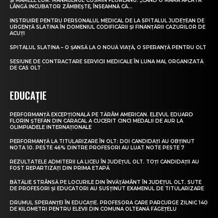
ȘI MAMELE LOR. MANAGERUL COSMIN FLOREANU: „CÂND O MAMĂ AFLATĂ
LÂNGĂ INCUBATOR ZÂMBEȘTE, ÎNSEAMNĂ CĂ...
INSTRUIRE PENTRU PERSONALUL MEDICAL DE LA SPITALUL JUDEȚEAN DE
URGENȚĂ SLATINA ÎN DOMENIUL CODIFICĂRII ȘI FINANȚĂRII CAZURILOR DE
ACUȚI
SPITALUL SLATINA – O ȘANSĂ LA O NOUĂ VIAȚĂ, O SPERANȚĂ PENTRU OLT
SESIUNE DE CONTRACTARE SERVICII MEDICALE ÎN LUNA MAI, ORGANIZATĂ
DE CAS OLT
EDUCAȚIE
PERFORMANȚĂ EXCEPȚIONALĂ PE TĂRÂM AMERICAN. ELEVUL EDUARD
FLORIN ȘTEFAN DIN CARACAL A CUCERIT CINCI MEDALII DE AUR LA
OLIMPIADELE INTERNAȚIONALE
PERFORMANȚĂ LA TITULARIZARE ÎN OLT: DOI CANDIDAȚI AU OBȚINUT
NOTA 10. PESTE 46% DINTRE PROFESORI AU LUAT NOTE PESTE 7
REZULTATELE ADMITERII LA LICEU ÎN JUDEȚUL OLT. TOȚI CANDIDAȚII AU
FOST REPARTIZAȚI DIN PRIMA ETAPĂ
BĂTĂLIE STRÂNSĂ PE LOCURILE DIN ÎNVĂȚĂMÂNT ÎN JUDEȚUL OLT. SUTE
DE PROFESORI ȘI EDUCATORI AU SUSȚINUT EXAMENUL DE TITULARIZARE
DRUMUL SPERANȚEI ÎN EDUCAȚIE. PROFESORA CARE PARCURGE ZILNIC 140
DE KILOMETRI PENTRU ELEVII DIN COMUNA OLTEANĂ FĂGEȚELU