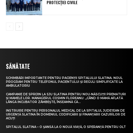
PROTECȚIEI CIVILE
SĂNĂTATE
SCHIMBĂRI IMPORTANTE PENTRU PACIENȚII SPITALULUI SLATINA. NOUL
PROGRAM PENTRU TELEFONUL PACIENTULUI ȘI REGULI SIMPLIFICATE LA
AMBULATORIU
CAMPANIE DE SPRIJIN LA SJU SLATINA PENTRU NOU-NĂSCUȚII PREMATURI
ȘI MAMELE LOR. MANAGERUL COSMIN FLOREANU: „CÂND O MAMĂ AFLATĂ
LÂNGĂ INCUBATOR ZÂMBEȘTE, ÎNSEAMNĂ CĂ...
INSTRUIRE PENTRU PERSONALUL MEDICAL DE LA SPITALUL JUDEȚEAN DE
URGENȚĂ SLATINA ÎN DOMENIUL CODIFICĂRII ȘI FINANȚĂRII CAZURILOR DE
ACUȚI
SPITALUL SLATINA – O ȘANSĂ LA O NOUĂ VIAȚĂ, O SPERANȚĂ PENTRU OLT