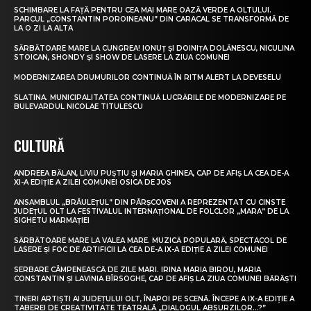
SCHIMBARE LA FAȚĂ PENTRU CEA MAI MARE OAZĂ VERDE A OLTULUI.
PARCUL „CONSTANTIN POROINEANU” DIN CARACAL SE TRANSFORMĂ DE
LA O ZI LA ALTA
SĂRBĂTOARE MARE LA CUNGREA! IONUȚ ȘI DOINIȚA DOLĂNESCU, NICULINA
STOICAN, SHONDY ȘI SHOW DE LASERE LA ZIUA COMUNEI
MODERNIZAREA DRUMURILOR CONTINUĂ ÎN RITM ALERT LA DEVESELU
SLATINA. MUNICIPALITATEA CONTINUĂ LUCRĂRILE DE MODERNIZARE PE
BULEVARDUL NICOLAE TITULESCU
CULTURĂ
ANDREEA BĂLAN, LIVIU PUȘTIU ȘI MARIA GHINEA, CAP DE AFIȘ LA CEA DE-A
XI-A EDIȚIE A ZILEI COMUNEI OSICA DE JOS
ANSAMBLUL „BRÂULEȚUL” DIN PÂRȘCOVENI A REPREZENTAT CU CINSTE
JUDEȚUL OLT LA FESTIVALUL INTERNAȚIONAL DE FOLCLOR „MARA” DE LA
SIGHETU MARMAȚIEI
SĂRBĂTOARE MARE LA VALEA MARE. MUZICĂ POPULARĂ, SPECTACOL DE
LASERE ȘI FOC DE ARTIFICII LA CEA DE-A IX-A EDIȚIE A ZILEI COMUNEI
SERBARE CÂMPENEASCĂ DE ZILE MARI. IRINA MARIA BIROU, MARIA
CONSTANTIN ȘI LAVINIA BÎRSOGHE, CAP DE AFIȘ LA ZIUA COMUNEI BĂRĂȘTI
TINERI ARTIȘTI AI JUDEȚULUI OLT, ÎNAPOI PE SCENĂ. ÎNCEPE A IX-A EDIȚIE A
TABEREI DE CREATIVITATE TEATRALĂ „DIALOGUL ABSURZILOR…?”