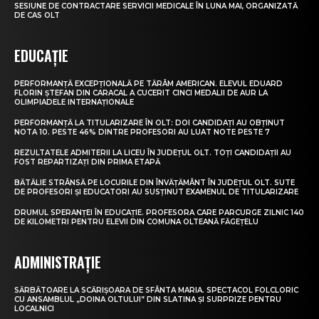
SESIUNE DE CONTRACTARE SERVICII MEDICALE ÎN LUNA MAI, ORGANIZATĂ
DE CAS OLT
EDUCAȚIE
PERFORMANȚĂ EXCEPȚIONALĂ PE TĂRÂM AMERICAN. ELEVUL EDUARD
FLORIN ȘTEFAN DIN CARACAL A CUCERIT CINCI MEDALII DE AUR LA
OLIMPIADELE INTERNAȚIONALE
PERFORMANȚĂ LA TITULARIZARE ÎN OLT: DOI CANDIDAȚI AU OBȚINUT
NOTA 10. PESTE 46% DINTRE PROFESORI AU LUAT NOTE PESTE 7
REZULTATELE ADMITERII LA LICEU ÎN JUDEȚUL OLT. TOȚI CANDIDAȚII AU
FOST REPARTIZAȚI DIN PRIMA ETAPĂ
BĂTĂLIE STRÂNSĂ PE LOCURILE DIN ÎNVĂȚĂMÂNT ÎN JUDEȚUL OLT. SUTE
DE PROFESORI ȘI EDUCATORI AU SUSȚINUT EXAMENUL DE TITULARIZARE
DRUMUL SPERANȚEI ÎN EDUCAȚIE. PROFESORA CARE PARCURGE ZILNIC 140
DE KILOMETRI PENTRU ELEVII DIN COMUNA OLTEANĂ FĂGEȚELU
ADMINISTRAȚIE
SĂRBĂTOARE LA SCĂRIȘOARA DE SFÂNTA MARIA. SPECTACOL FOLCLORIC
CU ANSAMBLUL „DOINA OLTULUI” DIN SLATINA ȘI SURPRIZE PENTRU
LOCALNICI