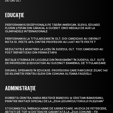
DE CAS OLT
EDUCAȚIE
PERFORMANȚĂ EXCEPȚIONALĂ PE TĂRÂM AMERICAN. ELEVUL EDUARD
FLORIN ȘTEFAN DIN CARACAL A CUCERIT CINCI MEDALII DE AUR LA
OLIMPIADELE INTERNAȚIONALE
PERFORMANȚĂ LA TITULARIZARE ÎN OLT: DOI CANDIDAȚI AU OBȚINUT
NOTA 10. PESTE 46% DINTRE PROFESORI AU LUAT NOTE PESTE 7
REZULTATELE ADMITERII LA LICEU ÎN JUDEȚUL OLT. TOȚI CANDIDAȚII AU
FOST REPARTIZAȚI DIN PRIMA ETAPĂ
BĂTĂLIE STRÂNSĂ PE LOCURILE DIN ÎNVĂȚĂMÂNT ÎN JUDEȚUL OLT. SUTE
DE PROFESORI ȘI EDUCATORI AU SUSȚINUT EXAMENUL DE TITULARIZARE
DRUMUL SPERANȚEI ÎN EDUCAȚIE. PROFESORA CARE PARCURGE ZILNIC 140
DE KILOMETRI PENTRU ELEVII DIN COMUNA OLTEANĂ FĂGEȚELU
ADMINISTRAȚIE
ROBERTA CRINTEA, MARIA BEATRICE BĂNDOIU ȘI CRISTIAN BĂNĂȚEANU,
PRINTRE INVITAȚII SPECIALI DE LA „ZIUA LEGUMICULTORULUI PLEȘOIAN”
STOICĂNEȘTIUL ÎMBRACĂ HAINE DE SĂRBĂTOARE. MUZICĂ DE PETRECERE,
ARTIȘTI DE TOP ȘI DISTRACȚIE GARANTATĂ LA „ZIUA COMUNEI – FIII