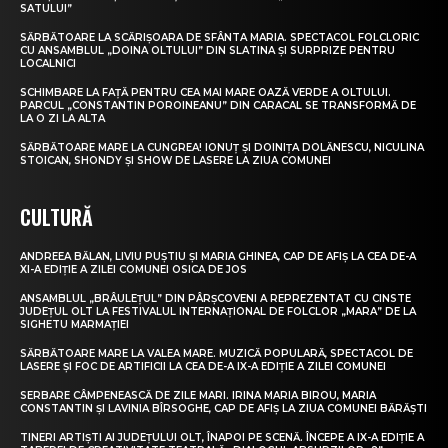
SATULUI”
SĂRBĂTOARE LA SCĂRIȘOARA DE SFÂNTA MARIA. SPECTACOL FOLCLORIC
CU ANSAMBLUL „DOINA OLTULUI” DIN SLATINA ȘI SURPRIZE PENTRU
LOCALNICI
SCHIMBARE LA FAȚĂ PENTRU CEA MAI MARE OAZĂ VERDE A OLTULUI.
PARCUL „CONSTANTIN POROINEANU” DIN CARACAL SE TRANSFORMĂ DE
LA O ZI LA ALTA
SĂRBĂTOARE MARE LA CUNGREA! IONUȚ ȘI DOINIȚA DOLĂNESCU, NICULINA
STOICAN, SHONDY ȘI SHOW DE LASERE LA ZIUA COMUNEI
CULTURĂ
ANDREEA BĂLAN, LIVIU PUȘTIU ȘI MARIA GHINEA, CAP DE AFIȘ LA CEA DE-A
XI-A EDIȚIE A ZILEI COMUNEI OSICA DE JOS
ANSAMBLUL „BRÂULEȚUL” DIN PÂRȘCOVENI A REPREZENTAT CU CINSTE
JUDEȚUL OLT LA FESTIVALUL INTERNAȚIONAL DE FOLCLOR „MARA” DE LA
SIGHETU MARMAȚIEI
SĂRBĂTOARE MARE LA VALEA MARE. MUZICĂ POPULARĂ, SPECTACOL DE
LASERE ȘI FOC DE ARTIFICII LA CEA DE-A IX-A EDIȚIE A ZILEI COMUNEI
SERBARE CÂMPENEASCĂ DE ZILE MARI. IRINA MARIA BIROU, MARIA
CONSTANTIN ȘI LAVINIA BÎRSOGHE, CAP DE AFIȘ LA ZIUA COMUNEI BĂRĂȘTI
TINERI ARTIȘTI AI JUDEȚULUI OLT, ÎNAPOI PE SCENĂ. ÎNCEPE A IX-A EDIȚIE A