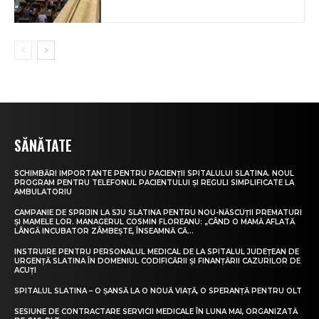
SĂNĂTATE
SCHIMBĂRI IMPORTANTE PENTRU PACIENȚII SPITALULUI SLATINA. NOUL
PROGRAM PENTRU TELEFONUL PACIENTULUI ȘI REGULI SIMPLIFICATE LA
AMBULATORIU
CAMPANIE DE SPRIJIN LA SJU SLATINA PENTRU NOU-NĂSCUȚII PREMATURI
ȘI MAMELE LOR. MANAGERUL COSMIN FLOREANU: „CÂND O MAMĂ AFLATĂ
LÂNGĂ INCUBATOR ZÂMBEȘTE, ÎNSEAMNĂ CĂ...
INSTRUIRE PENTRU PERSONALUL MEDICAL DE LA SPITALUL JUDEȚEAN DE
URGENȚĂ SLATINA ÎN DOMENIUL CODIFICĂRII ȘI FINANȚĂRII CAZURILOR DE
ACUȚI
SPITALUL SLATINA – O ȘANSĂ LA O NOUĂ VIAȚĂ, O SPERANȚĂ PENTRU OLT
SESIUNE DE CONTRACTARE SERVICII MEDICALE ÎN LUNA MAI, ORGANIZATĂ