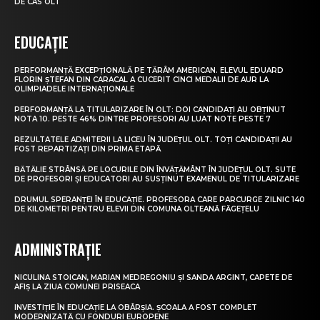
DE CAS OLT
EDUCAȚIE
PERFORMANȚĂ EXCEPȚIONALĂ PE TĂRÂM AMERICAN. ELEVUL EDUARD
FLORIN ȘTEFAN DIN CARACAL A CUCERIT CINCI MEDALII DE AUR LA
OLIMPIADELE INTERNAȚIONALE
PERFORMANȚĂ LA TITULARIZARE ÎN OLT: DOI CANDIDAȚI AU OBȚINUT
NOTA 10. PESTE 46% DINTRE PROFESORI AU LUAT NOTE PESTE 7
REZULTATELE ADMITERII LA LICEU ÎN JUDEȚUL OLT. TOȚI CANDIDAȚII AU
FOST REPARTIZAȚI DIN PRIMA ETAPĂ
BĂTĂLIE STRÂNSĂ PE LOCURILE DIN ÎNVĂȚĂMÂNT ÎN JUDEȚUL OLT. SUTE
DE PROFESORI ȘI EDUCATORI AU SUSȚINUT EXAMENUL DE TITULARIZARE
DRUMUL SPERANȚEI ÎN EDUCAȚIE. PROFESORA CARE PARCURGE ZILNIC 140
DE KILOMETRI PENTRU ELEVII DIN COMUNA OLTEANĂ FĂGEȚELU
ADMINISTRAȚIE
NICULINA STOICAN, MARIAN MEDREGONIU ȘI SANDA ARGINT, CAPETE DE
AFIȘ LA ZIUA COMUNEI PRISEACA
INVESTIȚIE ÎN EDUCAȚIE LA OBÂRȘIA. ȘCOALA A FOST COMPLET
MODERNIZATĂ CU FONDURI EUROPENE