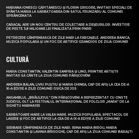
MARIANA IONESCU CĂPITĂNESCU ȘI FLORIN GRIGORE, INVITAȚI SPECIALI DE
SFÂNTA MARIA LA SĂRBĂTOAREA DIN SATUL FRUNZARU AL COMUNEI
SPRÂNCENATA
CARACAL ARE UN NOU CENTRU DE COLECTARE A DEȘEURILOR. INVESTIȚIE
DE PESTE 3,8 MILIOANE LEI FINALIZATĂ PRIN PNRR
PETRECERE CÂMPENEASCĂ DE ZILE MARI LA FĂRCAȘELE. ANDREEA BĂNICĂ,
MUZICĂ POPULARĂ ȘI UN FOC DE ARTIFICII GRANDIOS DE ZIUA COMUNEI
CULTURĂ
MARIA CONSTANTIN, VALENTIN SANFIRA ȘI LINO, PRINTRE ARTIȘTII
INVITAȚI SĂ CÂNTE LA ZIUA COMUNEI PÂRȘCOVENI
ANDREEA BĂLAN, LIVIU PUȘTIU ȘI MARIA GHINEA, CAP DE AFIȘ LA CEA DE-A
XI-A EDIȚIE A ZILEI COMUNEI OSICA DE JOS
ANSAMBLUL „BRÂULEȚUL” DIN PÂRȘCOVENI A REPREZENTAT CU CINSTE
JUDEȚUL OLT LA FESTIVALUL INTERNAȚIONAL DE FOLCLOR „MARA” DE LA
SIGHETU MARMAȚIEI
SĂRBĂTOARE MARE LA VALEA MARE. MUZICĂ POPULARĂ, SPECTACOL DE
LASERE ȘI FOC DE ARTIFICII LA CEA DE-A IX-A EDIȚIE A ZILEI COMUNEI
SERBARE CÂMPENEASCĂ DE ZILE MARI. IRINA MARIA BIROU, MARIA
CONSTANTIN ȘI LAVINIA BÎRSOGHE, CAP DE AFIȘ LA ZIUA COMUNEI BĂRĂȘTI