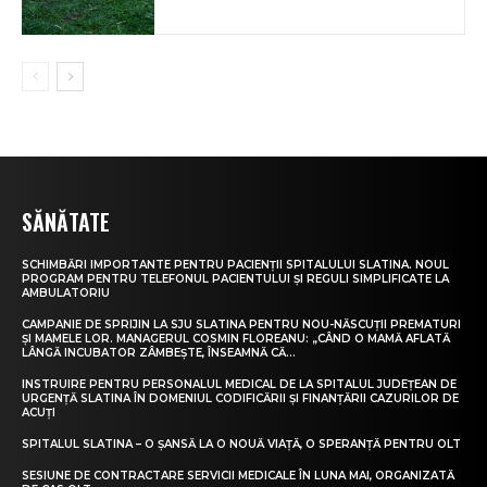
SĂNĂTATE
SCHIMBĂRI IMPORTANTE PENTRU PACIENȚII SPITALULUI SLATINA. NOUL
PROGRAM PENTRU TELEFONUL PACIENTULUI ȘI REGULI SIMPLIFICATE LA
AMBULATORIU
CAMPANIE DE SPRIJIN LA SJU SLATINA PENTRU NOU-NĂSCUȚII PREMATURI
ȘI MAMELE LOR. MANAGERUL COSMIN FLOREANU: „CÂND O MAMĂ AFLATĂ
LÂNGĂ INCUBATOR ZÂMBEȘTE, ÎNSEAMNĂ CĂ...
INSTRUIRE PENTRU PERSONALUL MEDICAL DE LA SPITALUL JUDEȚEAN DE
URGENȚĂ SLATINA ÎN DOMENIUL CODIFICĂRII ȘI FINANȚĂRII CAZURILOR DE
ACUȚI
SPITALUL SLATINA – O ȘANSĂ LA O NOUĂ VIAȚĂ, O SPERANȚĂ PENTRU OLT
SESIUNE DE CONTRACTARE SERVICII MEDICALE ÎN LUNA MAI, ORGANIZATĂ