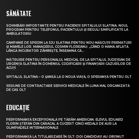
SĂNĂTATE
SCHIMBĂRI IMPORTANTE PENTRU PACIENȚII SPITALULUI SLATINA. NOUL
PROGRAM PENTRU TELEFONUL PACIENTULUI ȘI REGULI SIMPLIFICATE LA
AMBULATORIU
CAMPANIE DE SPRIJIN LA SJU SLATINA PENTRU NOU-NĂSCUȚII PREMATURI
ȘI MAMELE LOR. MANAGERUL COSMIN FLOREANU: „CÂND O MAMĂ AFLATĂ
LÂNGĂ INCUBATOR ZÂMBEȘTE, ÎNSEAMNĂ CĂ...
INSTRUIRE PENTRU PERSONALUL MEDICAL DE LA SPITALUL JUDEȚEAN DE
URGENȚĂ SLATINA ÎN DOMENIUL CODIFICĂRII ȘI FINANȚĂRII CAZURILOR DE
ACUȚI
SPITALUL SLATINA – O ȘANSĂ LA O NOUĂ VIAȚĂ, O SPERANȚĂ PENTRU OLT
SESIUNE DE CONTRACTARE SERVICII MEDICALE ÎN LUNA MAI, ORGANIZATĂ
DE CAS OLT
EDUCAȚIE
PERFORMANȚĂ EXCEPȚIONALĂ PE TĂRÂM AMERICAN. ELEVUL EDUARD
FLORIN ȘTEFAN DIN CARACAL A CUCERIT CINCI MEDALII DE AUR LA
OLIMPIADELE INTERNAȚIONALE
PERFORMANȚĂ LA TITULARIZARE ÎN OLT: DOI CANDIDAȚI AU OBȚINUT