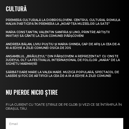
CULTURĂ
PREMIERĂ CULTURALĂ LA DOBROSLOVENI. CENTRUL CULTURAL ROMULA
MALVA PARTICIPĂ ÎN PREMIERĂ LA „NOAPTEA MUZEELOR LA SATE”
MARIA CONSTANTIN, VALENTIN SANFIRA ȘI LINO, PRINTRE ARTIȘTII
INVITAȚI SĂ CÂNTE LA ZIUA COMUNEI PÂRȘCOVENI
ANDREEA BĂLAN, LIVIU PUȘTIU ȘI MARIA GHINEA, CAP DE AFIȘ LA CEA DE-A
XI-A EDIȚIE A ZILEI COMUNEI OSICA DE JOS
ANSAMBLUL „BRÂULEȚUL” DIN PÂRȘCOVENI A REPREZENTAT CU CINSTE
JUDEȚUL OLT LA FESTIVALUL INTERNAȚIONAL DE FOLCLOR „MARA” DE LA
SIGHETU MARMAȚIEI
SĂRBĂTOARE MARE LA VALEA MARE. MUZICĂ POPULARĂ, SPECTACOL DE
LASERE ȘI FOC DE ARTIFICII LA CEA DE-A IX-A EDIȚIE A ZILEI COMUNEI
NU PIERDE NICIO ȘTIRE
FI LA CURENT CU TOATE ȘTIRILE DE PE GLOB ȘI VEZI CE SE ÎNTÂMPLĂ ÎN
ORAȘUL TĂU.