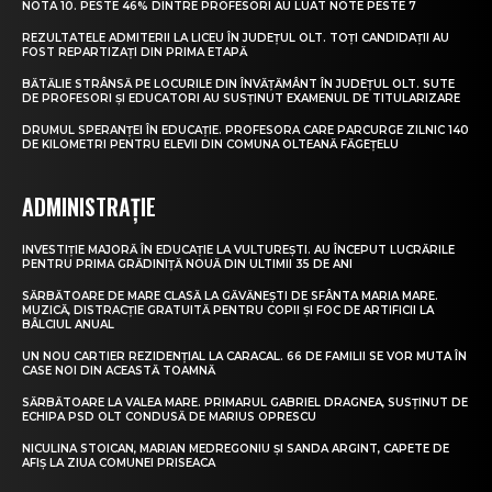
NOTA 10. PESTE 46% DINTRE PROFESORI AU LUAT NOTE PESTE 7
REZULTATELE ADMITERII LA LICEU ÎN JUDEȚUL OLT. TOȚI CANDIDAȚII AU
FOST REPARTIZAȚI DIN PRIMA ETAPĂ
BĂTĂLIE STRÂNSĂ PE LOCURILE DIN ÎNVĂȚĂMÂNT ÎN JUDEȚUL OLT. SUTE
DE PROFESORI ȘI EDUCATORI AU SUSȚINUT EXAMENUL DE TITULARIZARE
DRUMUL SPERANȚEI ÎN EDUCAȚIE. PROFESORA CARE PARCURGE ZILNIC 140
DE KILOMETRI PENTRU ELEVII DIN COMUNA OLTEANĂ FĂGEȚELU
ADMINISTRAȚIE
INVESTIȚIE MAJORĂ ÎN EDUCAȚIE LA VULTUREȘTI. AU ÎNCEPUT LUCRĂRILE
PENTRU PRIMA GRĂDINIȚĂ NOUĂ DIN ULTIMII 35 DE ANI
SĂRBĂTOARE DE MARE CLASĂ LA GĂVĂNEȘTI DE SFÂNTA MARIA MARE.
MUZICĂ, DISTRACȚIE GRATUITĂ PENTRU COPII ȘI FOC DE ARTIFICII LA
BÂLCIUL ANUAL
UN NOU CARTIER REZIDENȚIAL LA CARACAL. 66 DE FAMILII SE VOR MUTA ÎN
CASE NOI DIN ACEASTĂ TOAMNĂ
SĂRBĂTOARE LA VALEA MARE. PRIMARUL GABRIEL DRAGNEA, SUSȚINUT DE
ECHIPA PSD OLT CONDUSĂ DE MARIUS OPRESCU
NICULINA STOICAN, MARIAN MEDREGONIU ȘI SANDA ARGINT, CAPETE DE
AFIȘ LA ZIUA COMUNEI PRISEACA