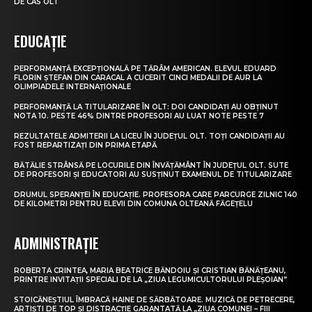
DE CAS OLT
EDUCAȚIE
PERFORMANȚĂ EXCEPȚIONALĂ PE TĂRÂM AMERICAN. ELEVUL EDUARD
FLORIN ȘTEFAN DIN CARACAL A CUCERIT CINCI MEDALII DE AUR LA
OLIMPIADELE INTERNAȚIONALE
PERFORMANȚĂ LA TITULARIZARE ÎN OLT: DOI CANDIDAȚI AU OBȚINUT
NOTA 10. PESTE 46% DINTRE PROFESORI AU LUAT NOTE PESTE 7
REZULTATELE ADMITERII LA LICEU ÎN JUDEȚUL OLT. TOȚI CANDIDAȚII AU
FOST REPARTIZAȚI DIN PRIMA ETAPĂ
BĂTĂLIE STRÂNSĂ PE LOCURILE DIN ÎNVĂȚĂMÂNT ÎN JUDEȚUL OLT. SUTE
DE PROFESORI ȘI EDUCATORI AU SUSȚINUT EXAMENUL DE TITULARIZARE
DRUMUL SPERANȚEI ÎN EDUCAȚIE. PROFESORA CARE PARCURGE ZILNIC 140
DE KILOMETRI PENTRU ELEVII DIN COMUNA OLTEANĂ FĂGEȚELU
ADMINISTRAȚIE
ROBERTA CRINTEA, MARIA BEATRICE BĂNDOIU ȘI CRISTIAN BĂNĂȚEANU,
PRINTRE INVITAȚII SPECIALI DE LA „ZIUA LEGUMICULTORULUI PLEȘOIAN”
STOICĂNEȘTIUL ÎMBRACĂ HAINE DE SĂRBĂTOARE. MUZICĂ DE PETRECERE,
ARTIȘTI DE TOP ȘI DISTRACȚIE GARANTATĂ LA „ZIUA COMUNEI – FIII