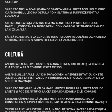
SATULUI”
SĂRBĂTOARE LA SCĂRIȘOARA DE SFÂNTA MARIA. SPECTACOL FOLCLORIC
CU ANSAMBLUL „DOINA OLTULUI” DIN SLATINA ȘI SURPRIZE PENTRU
LOCALNICI
SCHIMBARE LA FAȚĂ PENTRU CEA MAI MARE OAZĂ VERDE A OLTULUI.
PARCUL „CONSTANTIN POROINEANU” DIN CARACAL SE TRANSFORMĂ DE
LA O ZI LA ALTA
SĂRBĂTOARE MARE LA CUNGREA! IONUȚ ȘI DOINIȚA DOLĂNESCU, NICULINA
STOICAN, SHONDY ȘI SHOW DE LASERE LA ZIUA COMUNEI
CULTURĂ
ANDREEA BĂLAN, LIVIU PUȘTIU ȘI MARIA GHINEA, CAP DE AFIȘ LA CEA DE-A
XI-A EDIȚIE A ZILEI COMUNEI OSICA DE JOS
ANSAMBLUL „BRÂULEȚUL” DIN PÂRȘCOVENI A REPREZENTAT CU CINSTE
JUDEȚUL OLT LA FESTIVALUL INTERNAȚIONAL DE FOLCLOR „MARA” DE LA
SIGHETU MARMAȚIEI
SĂRBĂTOARE MARE LA VALEA MARE. MUZICĂ POPULARĂ, SPECTACOL DE
LASERE ȘI FOC DE ARTIFICII LA CEA DE-A IX-A EDIȚIE A ZILEI COMUNEI
SERBARE CÂMPENEASCĂ DE ZILE MARI. IRINA MARIA BIROU, MARIA
CONSTANTIN ȘI LAVINIA BÎRSOGHE, CAP DE AFIȘ LA ZIUA COMUNEI BĂRĂȘTI
TINERI ARTIȘTI AI JUDEȚULUI OLT, ÎNAPOI PE SCENĂ. ÎNCEPE A IX-A EDIȚIE A