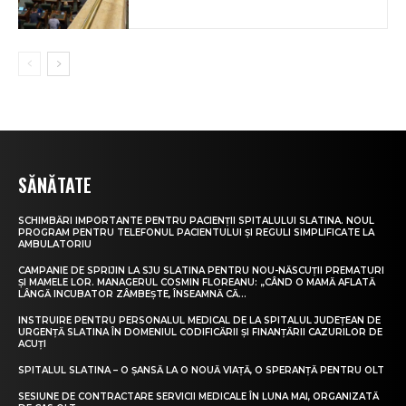
SĂNĂTATE
SCHIMBĂRI IMPORTANTE PENTRU PACIENȚII SPITALULUI SLATINA. NOUL
PROGRAM PENTRU TELEFONUL PACIENTULUI ȘI REGULI SIMPLIFICATE LA
AMBULATORIU
CAMPANIE DE SPRIJIN LA SJU SLATINA PENTRU NOU-NĂSCUȚII PREMATURI
ȘI MAMELE LOR. MANAGERUL COSMIN FLOREANU: „CÂND O MAMĂ AFLATĂ
LÂNGĂ INCUBATOR ZÂMBEȘTE, ÎNSEAMNĂ CĂ...
INSTRUIRE PENTRU PERSONALUL MEDICAL DE LA SPITALUL JUDEȚEAN DE
URGENȚĂ SLATINA ÎN DOMENIUL CODIFICĂRII ȘI FINANȚĂRII CAZURILOR DE
ACUȚI
SPITALUL SLATINA – O ȘANSĂ LA O NOUĂ VIAȚĂ, O SPERANȚĂ PENTRU OLT
SESIUNE DE CONTRACTARE SERVICII MEDICALE ÎN LUNA MAI, ORGANIZATĂ